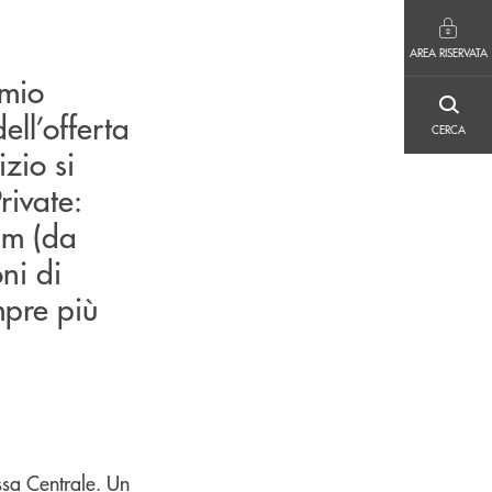
AREA RISERVATA
AREA RISERVATA
rmio
CERCA
ell’offerta
CERCA
izio si
rivate:
um (da
ni di
mpre più
ssa Centrale. Un