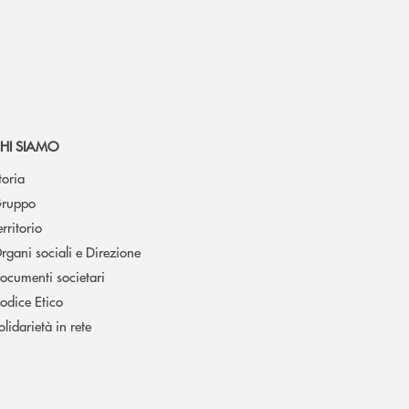
HI SIAMO
toria
ruppo
erritorio
rgani sociali e Direzione
ocumenti societari
odice Etico
olidarietà in rete