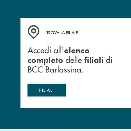
Accedi all' elenco completo delle filiali di BCC
TROVA LA FILIALE
Accedi all'
elenco
delle
di
completo
filiali
BCC Barlassina.
FILIALI