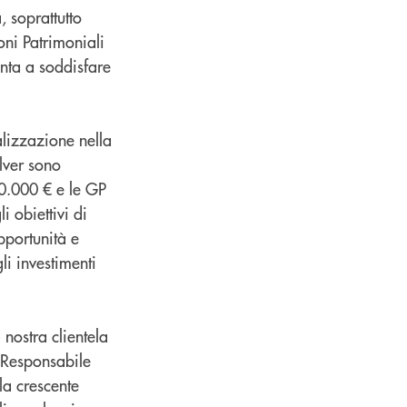
 soprattutto
ioni Patrimoniali
unta a soddisfare
alizzazione nella
lver sono
0.000 € e le GP
i obiettivi di
pportunità e
li investimenti
nostra clientela
 Responsabile
la crescente