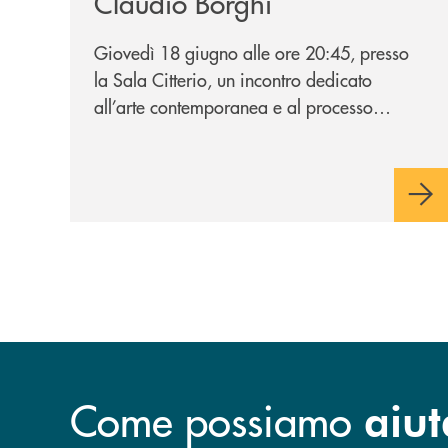
Claudio Borghi
Giovedì 18 giugno alle ore 20:45, presso
la Sala Citterio, un incontro dedicato
all’arte contemporanea e al processo
creativo attraverso il nuovo volume dello
scultore barlassinese.
Come possiamo
aiut