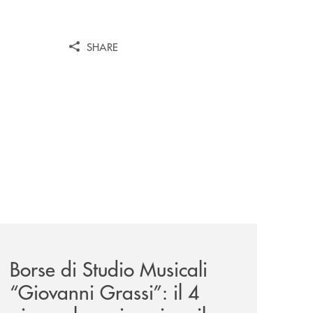
SHARE
il-prestito-personale-che-si-fa-in-due-per-te/
news/borse-di-studio-musicali-giovanni-grassi/
Borse di Studio Musicali
“Giovanni Grassi”: il 4