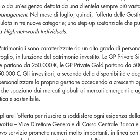
o da un’esigenza dettata da una clientela sempre più vasta,
management
. Nel mese di luglio, quindi, l’offerta delle Gest
ulata in tre nuove categorie; uno step-up sostanziale che p
la
High-net-worth Individuals
.
atrimoniali sono caratterizzate da un alto grado di person
glio, in funzione del patrimonio investito. Le GP Private Si
he partono da 250.000 €, le GP Private Gold partono da 50
.000 €. Gli investitori, a seconda della disponibilità e degl
personalizzare la propria gestione accedendo a crescenti o
 che spaziano dai mercati globali ai mercati emergenti e ag
tica e sostenibile.
are l’offerta per riuscire a soddisfare ogni esigenza della 
– Vice Direttore Generale di Cassa Centrale Banca e
vetta
ovo servizio promette numeri molto importanti, in linea con 