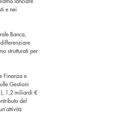
liamo lanciare
ti e nei
rale Banca,
differenziare
mo strutturati per
e Finanza e
ulle Gestioni
i), 1,2 miliardi €
ntributo del
n’attività