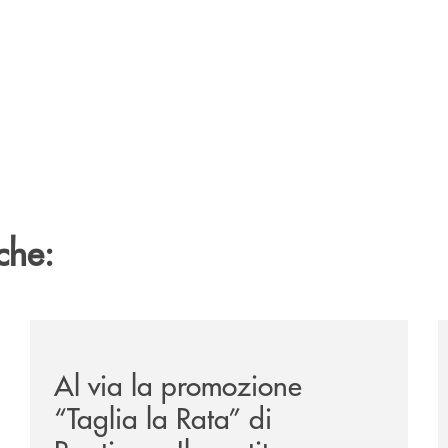
che:
to-di-claudio-borghi/
/news/al-via-la-promozione-taglia-la-rata-di-prestipay-
/
Al via la promozione
“Taglia la Rata” di