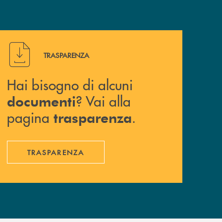
Hai bisogno di alcuni documenti ? Vai alla pagina traspa
TRASPARENZA
Hai bisogno di alcuni
? Vai alla
documenti
pagina
.
trasparenza
TRASPARENZA