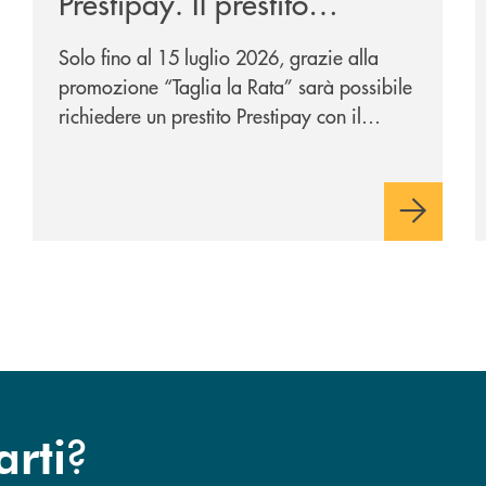
Prestipay. Il prestito
personale che si fa in due
Solo fino al 15 luglio 2026, grazie alla
per te!
promozione “Taglia la Rata” sarà possibile
richiedere un prestito Prestipay con il
vantaggio di una rata più leggera da metà
piano di rimborso.
?
arti