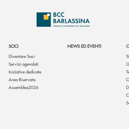
SOCI
NEWS ED EVENTI
C
Diventare Soci
S
Servizi agevolati
G
Iniziative dedicate
T
Area Riservata
O
Assemblea2026
D
C
S