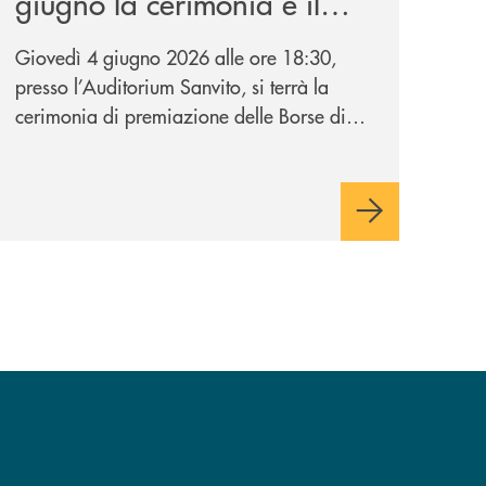
giugno la cerimonia e il
concerto di premiazione
Giovedì 4 giugno 2026 alle ore 18:30,
presso l’Auditorium Sanvito, si terrà la
cerimonia di premiazione delle Borse di
Studio Musicali “Giovanni Grassi”,
iniziativa promossa dalla BCC di
Barlassina in collaborazione con
l’Accademia Musicale Gaetano Marziali di
Seveso.