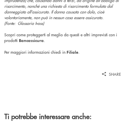
imprudenza) che, causando danni a terzi, dà origine all'obbligo di
risarcimento, nonché una richiesta di risarcimento formulata dal
danneggiato all’assicurato. Il danno causato con dolo, cioè
volontariamente, non può in nessun caso essere
assicurato.
(Fonte: Glossario Ivass)
Scopri come proteggerti al meglio da questi e altri imprevisti con i
prodotti
.
Bancassicura
Per maggiori informazioni chiedi in
.
Filiale
SHARE
Ti potrebbe interessare anche: