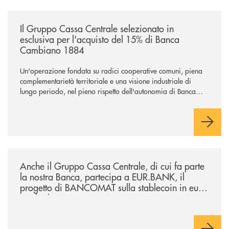
/news/il-gruppo-cassa-centrale-selezionato-in-esclusiva-per-lacquisto
Il Gruppo Cassa Centrale selezionato in
esclusiva per l'acquisto del 15% di Banca
Cambiano 1884
Un'operazione fondata su radici cooperative comuni, piena
complementarietà territoriale e una visione industriale di
lungo periodo, nel pieno rispetto dell'autonomia di Banca
Cambiano. Nei prossimi giorni verrà avviato il periodo di
negoziazione esclusiva per la finalizzazione dell’operazione.
/news/anche-il-gruppo-cassa-centrale-partecipa-a-eurbank-il-progetto-d
Anche il Gruppo Cassa Centrale, di cui fa parte
la nostra Banca, partecipa a EUR.BANK, il
progetto di BANCOMAT sulla stablecoin in euro
e sul relativo ecosistema