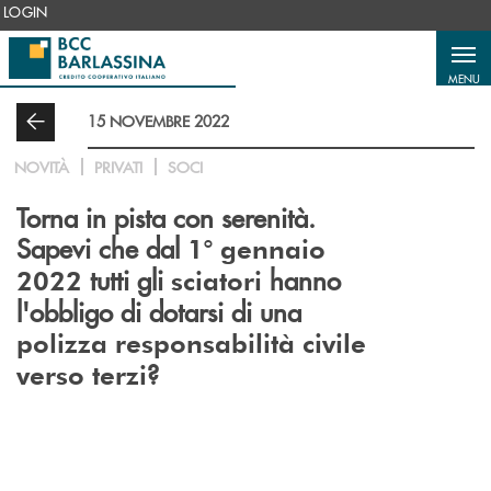
Salta al contenuto principale
LOGIN
MENU
15 NOVEMBRE 2022
NOVITÀ
PRIVATI
SOCI
Torna in pista con serenità.
Sapevi che dal
1° gennaio
tutti gli
hanno
2022
sciatori
l'obbligo di dotarsi di una
polizza responsabilità civile
?
verso terzi