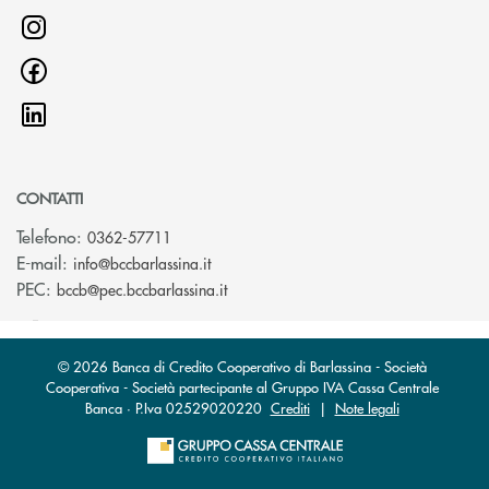
CONTATTI
Telefono:
0362-57711
(si apre l’app di posta elettronica)
E-mail:
info@bccbarlassina.it
(si apre l’app di posta elettronica)
PEC:
bccb@pec.bccbarlassina.it
© 2026 Banca di Credito Cooperativo di Barlassina - Società
Cooperativa - Società partecipante al Gruppo IVA Cassa Centrale
Banca · P.Iva 02529020220
Crediti
|
Note legali