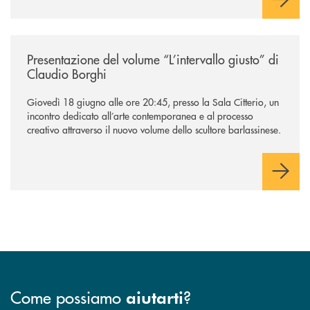
/news/presentazione-del-volume-l-intervallo-giusto-di-claudio-borghi/
Presentazione del volume “L’intervallo giusto” di
Claudio Borghi
Giovedì 18 giugno alle ore 20:45, presso la Sala Citterio, un
incontro dedicato all’arte contemporanea e al processo
creativo attraverso il nuovo volume dello scultore barlassinese.
Come possiamo
?
aiutarti