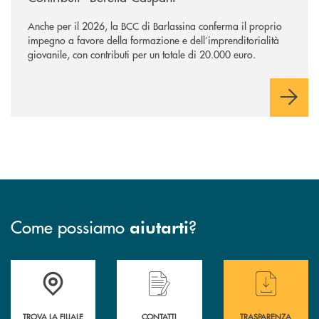
Anche per il 2026, la BCC di Barlassina conferma il proprio
impegno a favore della formazione e dell’imprenditorialità
giovanile, con contributi per un totale di 20.000 euro.
Come possiamo
?
aiutarti
Accedi all' elenco completo delle filiali di BCC Barlassina.
Hai bisogno di assistenza immediata ? Contatt
Hai bisogno di alcuni
TROVA LA FILIALE
CONTATTI
TRASPARENZA