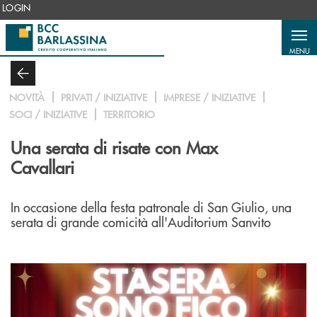
Salta al contenuto principale
LOGIN
MENU
NOVITÀ
PRIVATI / INIZIATIVE
IMPRESE / INIZIATIVE
SOCI / INIZIATIVE
TERRITORIO
Una serata di risate con Max
Cavallari
In occasione della festa patronale di San Giulio, una
serata di grande comicità all'Auditorium Sanvito