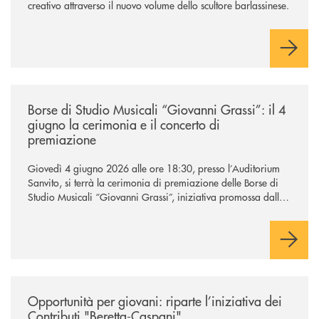
creativo attraverso il nuovo volume dello scultore barlassinese.
/news/borse-di-studio-musicali-giovanni-grassi/
Borse di Studio Musicali “Giovanni Grassi”: il 4
giugno la cerimonia e il concerto di
premiazione
Giovedì 4 giugno 2026 alle ore 18:30, presso l’Auditorium
Sanvito, si terrà la cerimonia di premiazione delle Borse di
Studio Musicali “Giovanni Grassi”, iniziativa promossa dalla
BCC di Barlassina in collaborazione con l’Accademia
Musicale Gaetano Marziali di Seveso.
/news/contributi-beretta-caspani-2026/
Opportunità per giovani: riparte l’iniziativa dei
Contributi "Beretta-Caspani"