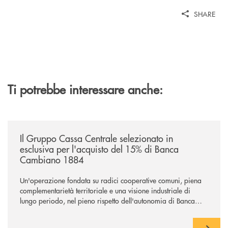
SHARE
Ti potrebbe interessare anche:
/news/il-gruppo-cassa-centrale-selezionato-in-esclusiva-per-lacquisto
Il Gruppo Cassa Centrale selezionato in
esclusiva per l'acquisto del 15% di Banca
Cambiano 1884
Un'operazione fondata su radici cooperative comuni, piena
complementarietà territoriale e una visione industriale di
lungo periodo, nel pieno rispetto dell'autonomia di Banca
Cambiano. Nei prossimi giorni verrà avviato il periodo di
negoziazione esclusiva per la finalizzazione dell’operazione.