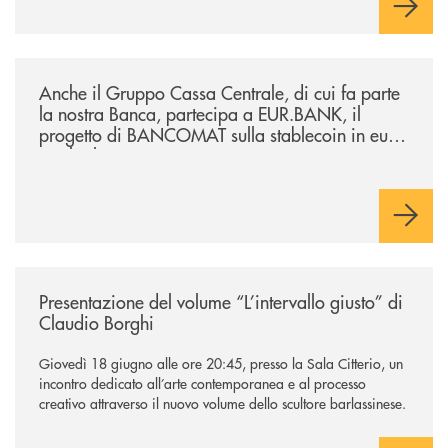
/news/anche-il-gruppo-cassa-centrale-partecipa-a-eurbank-il-progetto-d
Anche il Gruppo Cassa Centrale, di cui fa parte
la nostra Banca, partecipa a EUR.BANK, il
progetto di BANCOMAT sulla stablecoin in euro
e sul relativo ecosistema
/news/presentazione-del-volume-l-intervallo-giusto-di-claudio-borghi/
Presentazione del volume “L’intervallo giusto” di
Claudio Borghi
Giovedì 18 giugno alle ore 20:45, presso la Sala Citterio, un
incontro dedicato all’arte contemporanea e al processo
creativo attraverso il nuovo volume dello scultore barlassinese.