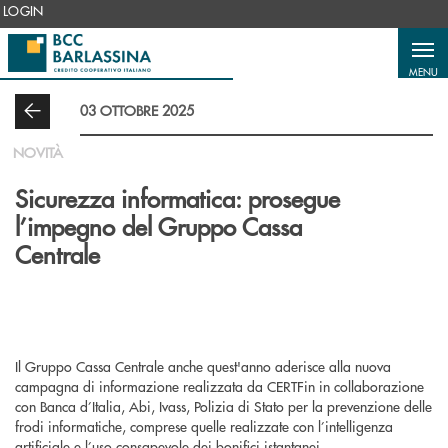
Salta al contenuto principale
LOGIN
MENU
03 OTTOBRE 2025
NOVITÀ
Sicurezza informatica: prosegue
l’impegno del Gruppo Cassa
Centrale
Il Gruppo Cassa Centrale anche quest'anno aderisce alla nuova
campagna di informazione realizzata da CERTFin in collaborazione
con Banca d’Italia, Abi, Ivass, Polizia di Stato per la prevenzione delle
frodi informatiche, comprese quelle realizzate con l’intelligenza
artificiale e l’uso consapevole dei bonifici istantanei.