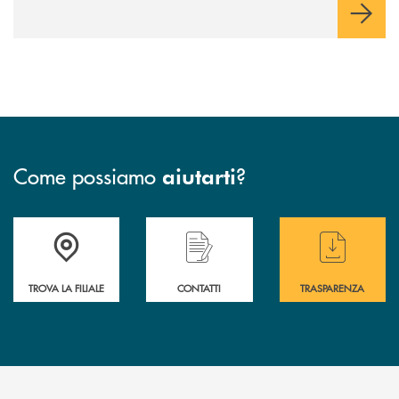
Come possiamo
?
aiutarti
Accedi all' elenco completo delle filiali di BCC Barlassina.
Hai bisogno di assistenza immediata ? Contatt
Hai bisogno di alcuni
TROVA LA FILIALE
CONTATTI
TRASPARENZA