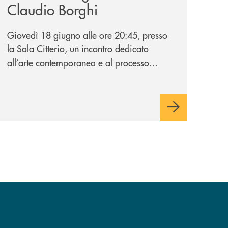
Claudio Borghi
Giovedì 18 giugno alle ore 20:45, presso
la Sala Citterio, un incontro dedicato
all’arte contemporanea e al processo
creativo attraverso il nuovo volume dello
scultore barlassinese.