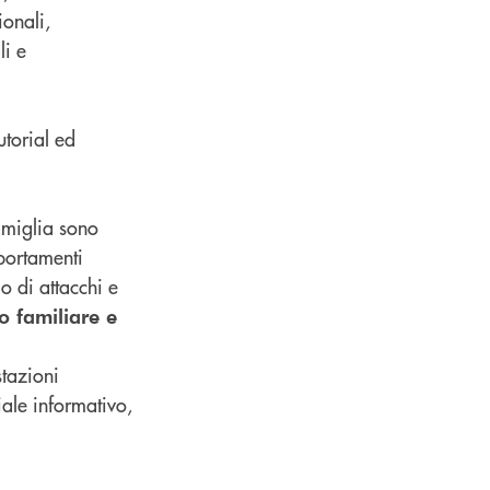
onali,
li e
utorial ed
amiglia sono
portamenti
io di attacchi e
o familiare e
stazioni
iale informativo,