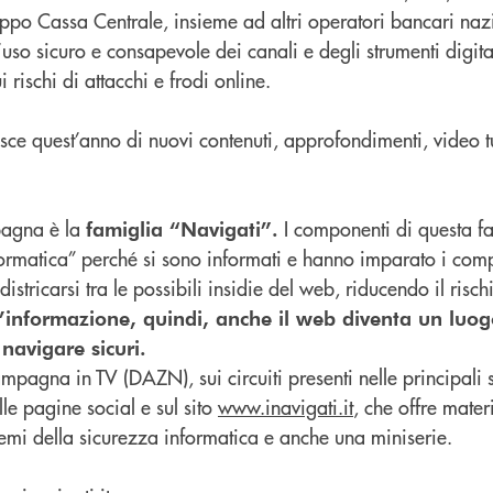
o Cassa Centrale, insieme ad altri operatori bancari nazi
’uso sicuro e consapevole dei canali e degli strumenti digita
ui rischi di attacchi e frodi online.
sce quest’anno di nuovi contenuti, approfondimenti, video t
pagna è la
I componenti di questa f
famiglia “Navigati”.
nformatica” perché si sono informati e hanno imparato i com
districarsi tra le possibili insidie del web, riducendo il risch
l’informazione, quindi, anche il web diventa un luog
 navigare sicuri.
ampagna in TV (DAZN), sui circuiti presenti nelle principali 
lle pagine social e sul sito
www.inavigati.it
, che offre mater
i temi della sicurezza informatica e anche una miniserie.