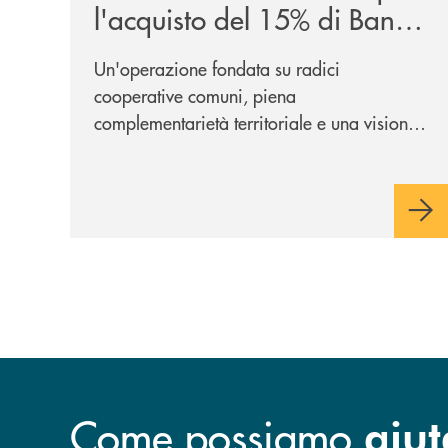
l'acquisto del 15% di Banca
Cambiano 1884
Un'operazione fondata su radici
cooperative comuni, piena
complementarietà territoriale e una visione
industriale di lungo periodo, nel pieno
rispetto dell'autonomia di Banca
Cambiano. Nei prossimi giorni verrà
avviato il periodo di negoziazione
esclusiva per la finalizzazione
dell’operazione.
Come possiamo
aiut