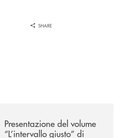
SHARE
ank-il-progetto-di-bancomat-sulla-stablecoin-in-euro/
news/presentazione-del-volume-l-intervallo-giusto-di-clau
Presentazione del volume
“L’intervallo giusto” di