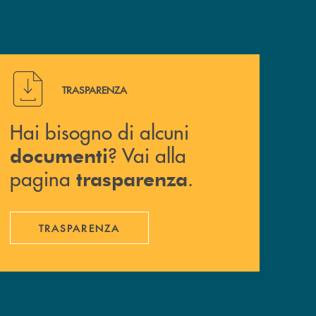
Hai bisogno di alcuni documenti ? Vai alla pagina traspa
TRASPARENZA
Hai bisogno di alcuni
? Vai alla
documenti
pagina
.
trasparenza
TRASPARENZA