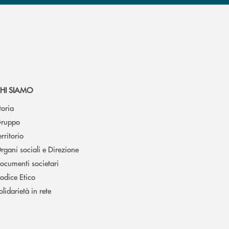
HI SIAMO
toria
ruppo
erritorio
rgani sociali e Direzione
ocumenti societari
odice Etico
olidarietà in rete