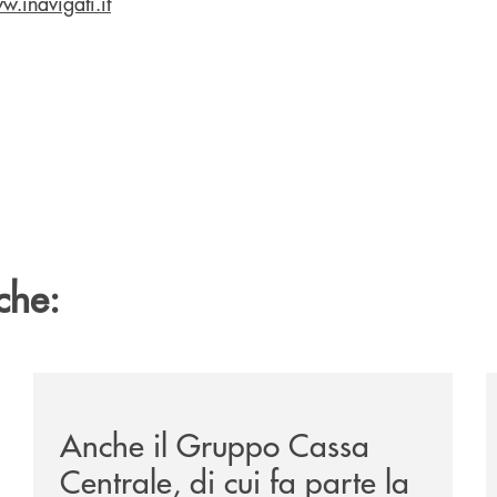
w.inavigati.it
che:
sclusiva-per-lacquisto-del-15-di-banca-cambiano-1884/
/news/anche-il-gruppo-cassa-centrale-partecipa-a-eurb
/
Anche il Gruppo Cassa
Centrale, di cui fa parte la