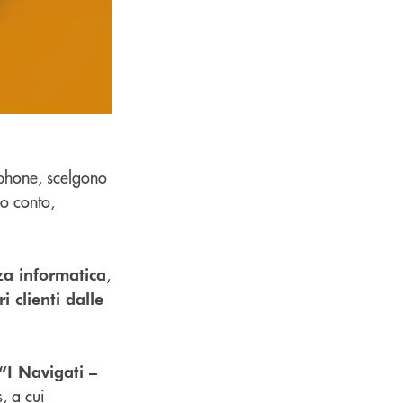
tphone, scelgono
io conto,
,
za informatica
i clienti dalle
“I Navigati –
, a cui