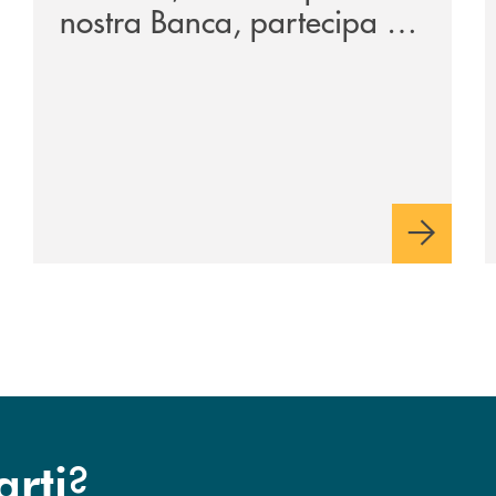
nostra Banca, partecipa a
EUR.BANK, il progetto di
BANCOMAT sulla
stablecoin in euro e sul
relativo ecosistema
?
arti