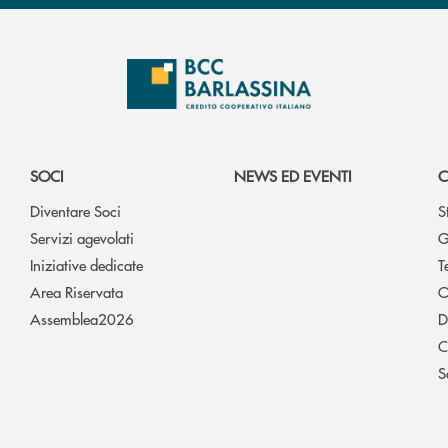
SOCI
NEWS ED EVENTI
C
Diventare Soci
S
Servizi agevolati
G
Iniziative dedicate
T
Area Riservata
O
Assemblea2026
D
C
S