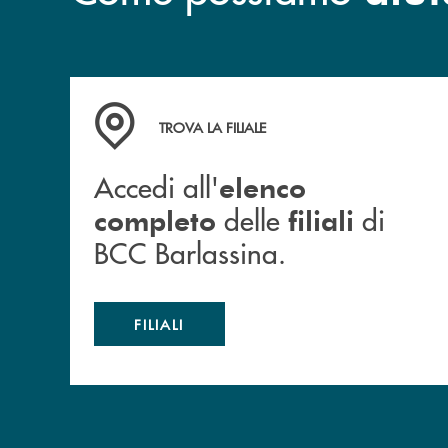
Accedi all' elenco completo delle filiali di BCC
TROVA LA FILIALE
Accedi all'
elenco
delle
di
completo
filiali
BCC Barlassina.
FILIALI