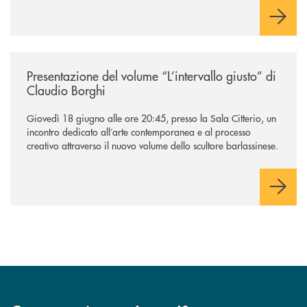
/news/presentazione-del-volume-l-intervallo-giusto-di-claudio-borghi/
Presentazione del volume “L’intervallo giusto” di
Claudio Borghi
Giovedì 18 giugno alle ore 20:45, presso la Sala Citterio, un
incontro dedicato all’arte contemporanea e al processo
creativo attraverso il nuovo volume dello scultore barlassinese.