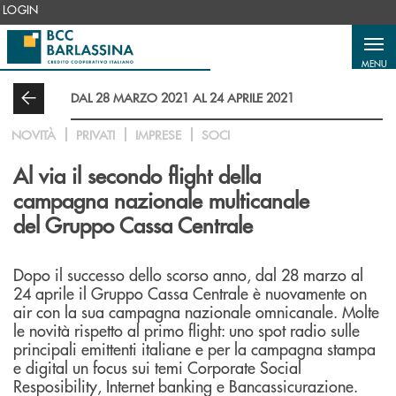
Salta al contenuto principale
LOGIN
MENU
DAL 28 MARZO 2021 AL 24 APRILE 2021
NOVITÀ
PRIVATI
IMPRESE
SOCI
Al via il secondo flight della
campagna nazionale multicanale
del Gruppo Cassa Centrale
Dopo il successo dello scorso anno, dal 28 marzo al
24 aprile il Gruppo Cassa Centrale è nuovamente on
air con la sua campagna nazionale omnicanale. Molte
le novità rispetto al primo flight: uno spot radio sulle
principali emittenti italiane e per la campagna stampa
e digital un focus sui temi Corporate Social
Resposibility, Internet banking e Bancassicurazione.