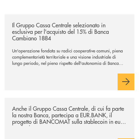
/news/il-gruppo-cassa-centrale-selezionato-in-esclusiva-per-lacquisto
Il Gruppo Cassa Centrale selezionato in
esclusiva per l'acquisto del 15% di Banca
Cambiano 1884
Un'operazione fondata su radici cooperative comuni, piena
complementarietà territoriale e una visione industriale di
lungo periodo, nel pieno rispetto dell'autonomia di Banca
Cambiano. Nei prossimi giorni verrà avviato il periodo di
negoziazione esclusiva per la finalizzazione dell’operazione.
/news/anche-il-gruppo-cassa-centrale-partecipa-a-eurbank-il-progetto-d
Anche il Gruppo Cassa Centrale, di cui fa parte
la nostra Banca, partecipa a EUR.BANK, il
progetto di BANCOMAT sulla stablecoin in euro
e sul relativo ecosistema