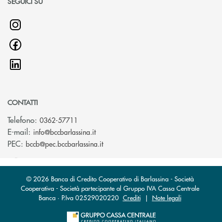
SEGUICI SU
CONTATTI
Telefono:
0362-57711
(si apre l’app di posta elettronica)
E-mail:
info@bccbarlassina.it
(si apre l’app di posta elettronica)
PEC:
bccb@pec.bccbarlassina.it
© 2026 Banca di Credito Cooperativo di Barlassina - Società
Cooperativa - Società partecipante al Gruppo IVA Cassa Centrale
Banca · P.Iva 02529020220
Crediti
|
Note legali