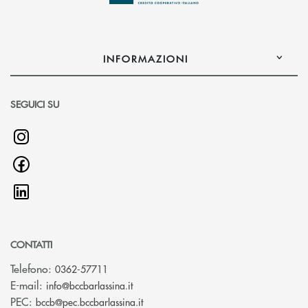
INFORMAZIONI
SEGUICI SU
CONTATTI
Telefono:
0362-57711
(si apre l’app di posta elettronica)
E-mail:
info@bccbarlassina.it
(si apre l’app di posta elettronica)
PEC:
bccb@pec.bccbarlassina.it