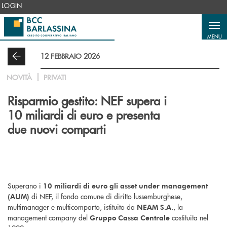
Salta al contenuto principale
LOGIN
MENU
12 FEBBRAIO 2026
NOVITÀ
PRIVATI
Risparmio gestito: NEF supera i
10 miliardi di euro e presenta
due nuovi comparti
Superano i
10 miliardi di euro gli asset under management
di NEF, il fondo comune di diritto lussemburghese,
(AUM)
multimanager e multicomparto, istituito da
, la
NEAM S.A.
management company del
costituita nel
Gruppo Cassa Centrale