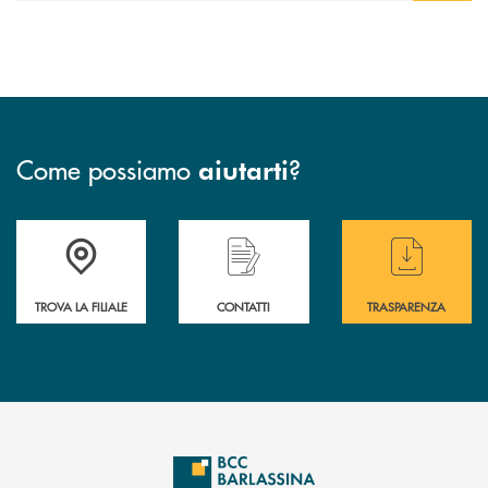
Come possiamo
?
aiutarti
Accedi all' elenco completo delle filiali di BCC Barlassina.
Hai bisogno di assistenza immediata ? Contatt
Hai bisogno di alcuni
TROVA LA FILIALE
CONTATTI
TRASPARENZA