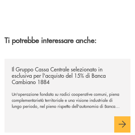
Ti potrebbe interessare anche:
/news/il-gruppo-cassa-centrale-selezionato-in-esclusiva-per-lacquisto
Il Gruppo Cassa Centrale selezionato in
esclusiva per l'acquisto del 15% di Banca
Cambiano 1884
Un'operazione fondata su radici cooperative comuni, piena
complementarietà territoriale e una visione industriale di
lungo periodo, nel pieno rispetto dell'autonomia di Banca
Cambiano. Nei prossimi giorni verrà avviato il periodo di
negoziazione esclusiva per la finalizzazione dell’operazione.