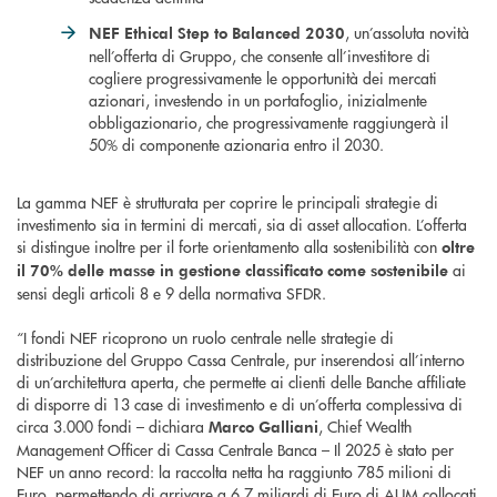
, un’assoluta novità
NEF Ethical Step to Balanced 2030
nell’offerta di Gruppo, che consente all’investitore di
cogliere progressivamente le opportunità dei mercati
azionari, investendo in un portafoglio, inizialmente
obbligazionario, che progressivamente raggiungerà il
50% di componente azionaria entro il 2030.
La gamma NEF è strutturata per coprire le principali strategie di
investimento sia in termini di mercati, sia di asset allocation. L’offerta
si distingue inoltre per il forte orientamento alla sostenibilità con
oltre
ai
il 70% delle masse in gestione classificato come sostenibile
sensi degli articoli 8 e 9 della normativa SFDR.
“I fondi NEF ricoprono un ruolo centrale nelle strategie di
distribuzione del Gruppo Cassa Centrale, pur inserendosi all’interno
di un’architettura aperta, che permette ai clienti delle Banche affiliate
di disporre di 13 case di investimento e di un’offerta complessiva di
circa 3.000 fondi – dichiara
, Chief Wealth
Marco Galliani
Management Officer di Cassa Centrale Banca – Il 2025 è stato per
NEF un anno record: la raccolta netta ha raggiunto 785 milioni di
Euro, permettendo di arrivare a 6,7 miliardi di Euro di AUM collocati