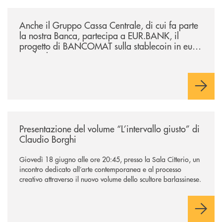
/news/anche-il-gruppo-cassa-centrale-partecipa-a-eurbank-il-progetto-d
Anche il Gruppo Cassa Centrale, di cui fa parte
la nostra Banca, partecipa a EUR.BANK, il
progetto di BANCOMAT sulla stablecoin in euro
e sul relativo ecosistema
/news/presentazione-del-volume-l-intervallo-giusto-di-claudio-borghi/
Presentazione del volume “L’intervallo giusto” di
Claudio Borghi
Giovedì 18 giugno alle ore 20:45, presso la Sala Citterio, un
incontro dedicato all’arte contemporanea e al processo
creativo attraverso il nuovo volume dello scultore barlassinese.