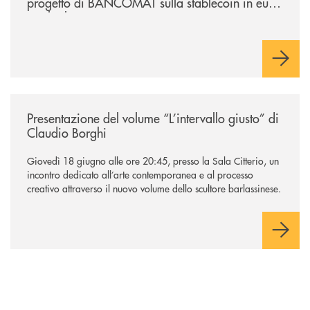
progetto di BANCOMAT sulla stablecoin in euro
e sul relativo ecosistema
/news/presentazione-del-volume-l-intervallo-giusto-di-claudio-borghi/
Presentazione del volume “L’intervallo giusto” di
Claudio Borghi
Giovedì 18 giugno alle ore 20:45, presso la Sala Citterio, un
incontro dedicato all’arte contemporanea e al processo
creativo attraverso il nuovo volume dello scultore barlassinese.