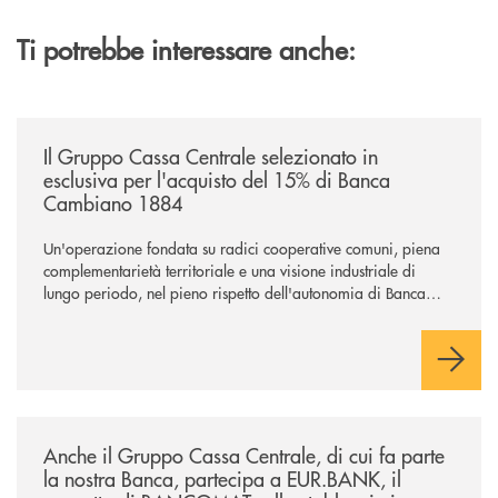
Ti potrebbe interessare anche:
/news/il-gruppo-cassa-centrale-selezionato-in-esclusiva-per-lacquisto
Il Gruppo Cassa Centrale selezionato in
esclusiva per l'acquisto del 15% di Banca
Cambiano 1884
Un'operazione fondata su radici cooperative comuni, piena
complementarietà territoriale e una visione industriale di
lungo periodo, nel pieno rispetto dell'autonomia di Banca
Cambiano. Nei prossimi giorni verrà avviato il periodo di
negoziazione esclusiva per la finalizzazione dell’operazione.
/news/anche-il-gruppo-cassa-centrale-partecipa-a-eurbank-il-progetto-d
Anche il Gruppo Cassa Centrale, di cui fa parte
la nostra Banca, partecipa a EUR.BANK, il