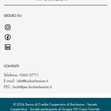
SEGUICI SU
CONTATTI
Telefono:
0362-57711
(si apre l’app di posta elettronica)
E-mail:
info@bccbarlassina.it
(si apre l’app di posta elettronica)
PEC:
bccb@pec.bccbarlassina.it
© 2026 Banca di Credito Cooperativo di Barlassina - Società
Cooperativa - Società partecipante al Gruppo IVA Cassa Centrale