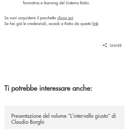
formativa e-learning del Sistema Ratio.
Se vuoi acquistare il pacchetto
clicca qui
Se hai già le credenziali, accedi a Ratio da questo
link
SHARE
Ti potrebbe interessare anche:
/news/presentazione-del-volume-l-intervallo-giusto-di-claudio-borghi/
Presentazione del volume “L’intervallo giusto” di
Claudio Borghi