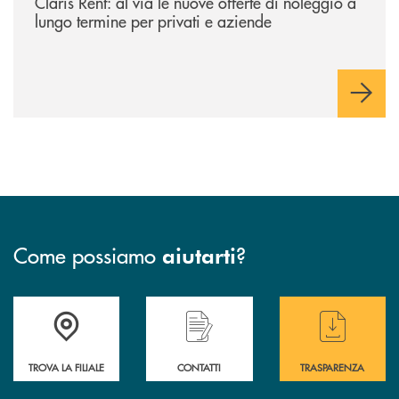
Claris Rent: al via le nuove offerte di noleggio a
lungo termine per privati e aziende
Come possiamo
?
aiutarti
Accedi all' elenco completo delle filiali di BCC Barlassina.
Hai bisogno di assistenza immediata ? Contatt
Hai bisogno di alcuni
TROVA LA FILIALE
CONTATTI
TRASPARENZA