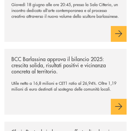
Giovedì 18 giugno alle ore 20:45, presso la Sala Citterio, un
incontro dedicato all’arte contemporanea e al processo
creativo attraverso il nuovo volume dello scultore barlassinese.
/news/approvato-il-bilancio-2025/
BCC Barlassina approva il bilancio 2025:
crescita solida, risultati positivi e vicinanza
concreta al territorio.
Utile netto a 16,8 milioni e CET1 ratio al 26,94%. Oltre 1,19
milioni di euro destinati al sostegno delle comunità locali.
/news/claris-rent-al-via-le-nuove-offerte-di-noleggio-a-lungo-termine-p