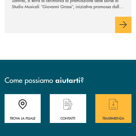
Sanvito, si terrà la cerimonia di premiazione delle Borse di
Studio Musicali “Giovanni Grassi”, iniziativa promossa dalla
BCC di Barlassina in collaborazione con l’Accademia
Musicale Gaetano Marziali di Seveso.
Come possiamo
?
aiutarti
Accedi all' elenco completo delle filiali di BCC Barlassina.
Hai bisogno di assistenza immediata ? Contatt
Hai bisogno di alcuni
TROVA LA FILIALE
CONTATTI
TRASPARENZA