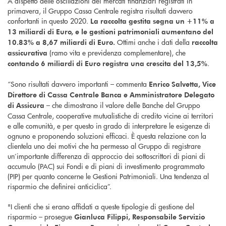
A dispetto delle oscillazioni dei mercati finanziari registrati in
primavera, il Gruppo Cassa Centrale registra risultati davvero
confortanti in questo 2020.
La raccolta gestita segna un +11% a
13 miliardi di Euro, e le gestioni patrimoniali aumentano del
Ottimi anche i dati della
10.83% a 8,67 miliardi di Euro.
raccolta
(ramo vita e previdenza complementare), che
assicurativa
.
contando 6 miliardi di Euro registra una crescita del 13,5%
“Sono risultati davvero importanti – commenta
Enrico Salvetta, Vice
Direttore di Cassa Centrale Banca e Amministratore Delegato
– che dimostrano il valore delle Banche del Gruppo
di Assicura
Cassa Centrale, cooperative mutualistiche di credito vicine ai territori
e alle comunità, e per questo in grado di interpretare le esigenze di
ognuno e proponendo soluzioni efficaci. È questa relazione con la
clientela uno dei motivi che ha permesso al Gruppo di registrare
un’importante differenza di approccio dei sottoscrittori di piani di
accumulo (PAC) sui Fondi e di piani di investimento programmato
(PIP) per quanto concerne le Gestioni Patrimoniali. Una tendenza al
risparmio che definirei anticiclica”.
"I clienti che si erano affidati a queste tipologie di gestione del
risparmio – prosegue
Gianluca Filippi, Responsabile Servizio