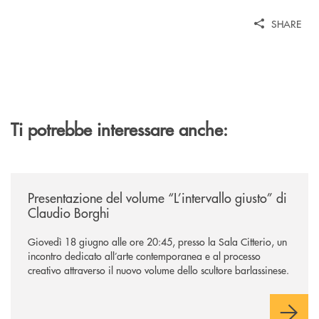
SHARE
Ti potrebbe interessare anche:
/news/presentazione-del-volume-l-intervallo-giusto-di-claudio-borghi/
Presentazione del volume “L’intervallo giusto” di
Claudio Borghi
Giovedì 18 giugno alle ore 20:45, presso la Sala Citterio, un
incontro dedicato all’arte contemporanea e al processo
creativo attraverso il nuovo volume dello scultore barlassinese.