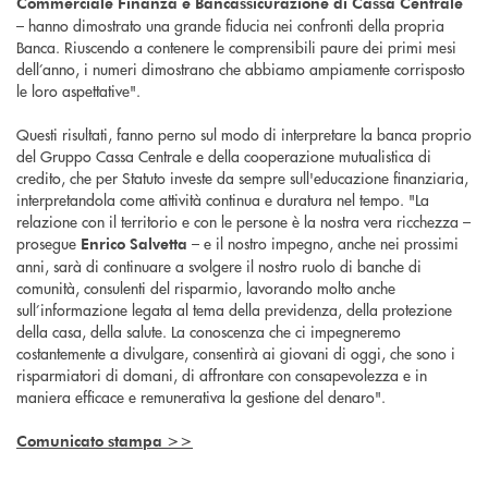
Commerciale Finanza e Bancassicurazione di Cassa Centrale
– hanno dimostrato una grande fiducia nei confronti della propria
Banca. Riuscendo a contenere le comprensibili paure dei primi mesi
dell’anno, i numeri dimostrano che abbiamo ampiamente corrisposto
le loro aspettative".
Questi risultati, fanno perno sul modo di interpretare la banca proprio
del Gruppo Cassa Centrale e della cooperazione mutualistica di
credito, che per Statuto investe da sempre sull'educazione finanziaria,
interpretandola come attività continua e duratura nel tempo. "La
relazione con il territorio e con le persone è la nostra vera ricchezza –
prosegue
– e il nostro impegno, anche nei prossimi
Enrico Salvetta
anni, sarà di continuare a svolgere il nostro ruolo di banche di
comunità, consulenti del risparmio, lavorando molto anche
sull’informazione legata al tema della previdenza, della protezione
della casa, della salute. La conoscenza che ci impegneremo
costantemente a divulgare, consentirà ai giovani di oggi, che sono i
risparmiatori di domani, di affrontare con consapevolezza e in
maniera efficace e remunerativa la gestione del denaro".
Comunicato stampa >>