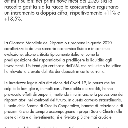
ottimi risultati: nei primi nove mesi del 2020 sia la
raccolta gestita sia la raccolta assicurativa registrano
un incremento a doppia cifra, rispettivamente +11% e
+13,5%.
La Giornata Mondiale del Risparmio ripropone in questo 2020
caratterizzato da uno scenario economico fluido e in continua
evoluzione, alcune criticità tipicamente italiane, come la
predisposizione dei risparmiatori a prediligere la liquidità agli
investimenti. Un trend già certificato dall’ABI, che nell’ultimo bollettino
ha rilevato la crescita dell'8% dei depositi in conto corrente.
Le incertezze legate alla diffusione del Covid-19, la paura che ha
colpito le famiglie e, in molti casi, l'instabilità dei redditi, hanno
provocato effetti dirompenti, mettendo in crisi anche la percezione dei
risparmiatori nei confronti del futuro. In questo contesto straordinario,
il ruolo delle Banche di Credito Cooperativo, banche di relazione e di
prossimità che da sempre accompagnano i propri Soci e Clienti nelle
scelte di vita e di investimento, si è rivelato più che mai cruciale.