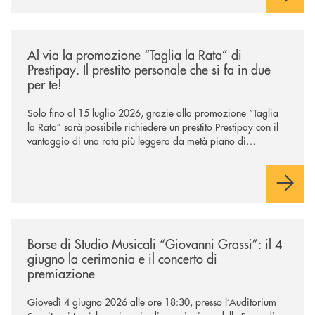
/news/al-via-la-promozione-taglia-la-rata-di-prestipay-il-prestito-perso
Al via la promozione “Taglia la Rata” di
Prestipay. Il prestito personale che si fa in due
per te!
Solo fino al 15 luglio 2026, grazie alla promozione “Taglia
la Rata” sarà possibile richiedere un prestito Prestipay con il
vantaggio di una rata più leggera da metà piano di
rimborso.
/news/borse-di-studio-musicali-giovanni-grassi/
Borse di Studio Musicali “Giovanni Grassi”: il 4
giugno la cerimonia e il concerto di
premiazione
Giovedì 4 giugno 2026 alle ore 18:30, presso l’Auditorium