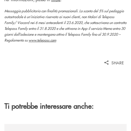
Messaggio pubblicitario con finalità promozionali. Lo sconto del 5% sul pedaggio
autostradale è un’iniziativa riservata ai nuovi clienti, non titolari di Telepass
Family/ Viacard nei 6 mesi antecedenti il 23.6.2020, che sottoscrivono un contratto
Telepass Family entro il 31.8.2020 e che attivano in App il servizio Memo entro 30
giorni dall’adesione e mantengono attivo il Telepass Family fino al 30.9.2020 –
Regolamento su
www.telepass.com
SHARE
Ti potrebbe interessare anche:
/news/il-gruppo-cassa-centrale-selezionato-in-esclusiva-per-lacquisto