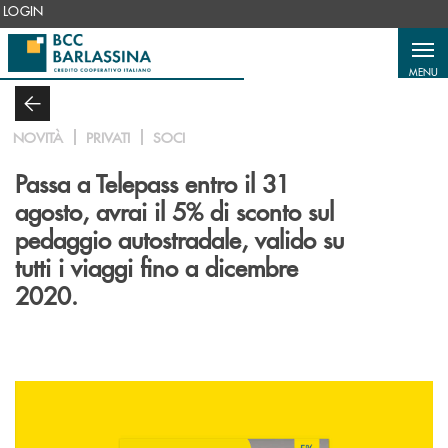
Salta al contenuto principale
LOGIN
MENU
NOVITÀ
PRIVATI
SOCI
Passa a Telepass entro il 31
agosto, avrai il 5% di sconto sul
pedaggio autostradale, valido su
tutti i viaggi fino a dicembre
2020.