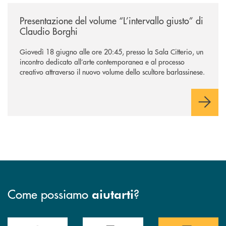
/news/presentazione-del-volume-l-intervallo-giusto-di-claudio-borghi/
Presentazione del volume “L’intervallo giusto” di
Claudio Borghi
Giovedì 18 giugno alle ore 20:45, presso la Sala Citterio, un
incontro dedicato all’arte contemporanea e al processo
creativo attraverso il nuovo volume dello scultore barlassinese.
Come possiamo
?
aiutarti
Accedi all' elenco completo delle filiali di BCC Barlassina.
Hai bisogno di assistenza immediata ? Contatt
Hai bisogno di alcuni