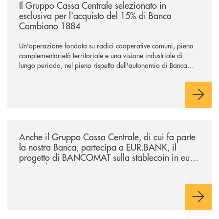
Il Gruppo Cassa Centrale selezionato in
esclusiva per l'acquisto del 15% di Banca
Cambiano 1884
Un'operazione fondata su radici cooperative comuni, piena
complementarietà territoriale e una visione industriale di
lungo periodo, nel pieno rispetto dell'autonomia di Banca
Cambiano. Nei prossimi giorni verrà avviato il periodo di
negoziazione esclusiva per la finalizzazione dell’operazione.
/news/anche-il-gruppo-cassa-centrale-partecipa-a-eurbank-il-progetto-d
Anche il Gruppo Cassa Centrale, di cui fa parte
la nostra Banca, partecipa a EUR.BANK, il
progetto di BANCOMAT sulla stablecoin in euro
e sul relativo ecosistema