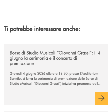
Ti potrebbe interessare anche:
/news/borse-di-studio-musicali-giovanni-grassi/
Borse di Studio Musicali “Giovanni Grassi”: il 4
giugno la cerimonia e il concerto di
premiazione
Giovedì 4 giugno 2026 alle ore 18:30, presso l’Auditorium
Sanvito, si terrà la cerimonia di premiazione delle Borse di
Studio Musicali “Giovanni Grassi”, iniziativa promossa dalla
BCC di Barlassina in collaborazione con l’Accademia
Musicale Gaetano Marziali di Seveso.