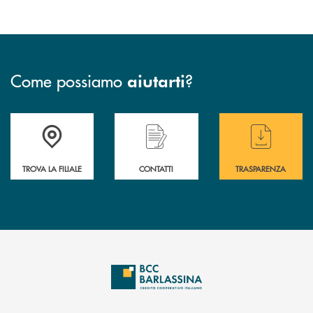
Come possiamo
?
aiutarti
Accedi all' elenco completo delle filiali di BCC Barlassina.
Hai bisogno di assistenza immediata ? Contatt
Hai bisogno di alcuni
TROVA LA FILIALE
CONTATTI
TRASPARENZA