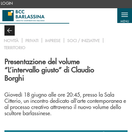
Salta al contenuto principale
LOGIN
MENU
NOVITÀ
PRIVATI
IMPRESE
SOCI / INIZIATIVE
TERRITORIO
Presentazione del volume
“L’intervallo giusto” di Claudio
Borghi
Giovedì 18 giugno alle ore 20:45, presso la Sala
Citterio, un incontro dedicato all’arte contemporanea e
al processo creativo attraverso il nuovo volume dello
scultore barlassinese.