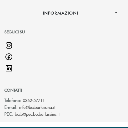
INFORMAZIONI
SEGUICI SU
CONTATTI
Telefono:
0362-57711
(si apre l’app di posta elettronica)
E-mail:
info@bccbarlassina.it
(si apre l’app di posta elettronica)
PEC:
bccb@pec.bccbarlassina.it