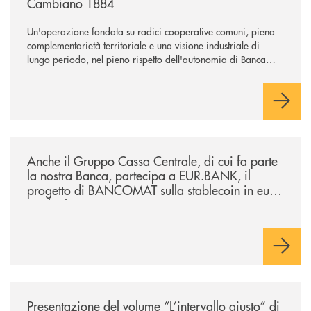
Cambiano 1884
Un'operazione fondata su radici cooperative comuni, piena
complementarietà territoriale e una visione industriale di
lungo periodo, nel pieno rispetto dell'autonomia di Banca
Cambiano. Nei prossimi giorni verrà avviato il periodo di
negoziazione esclusiva per la finalizzazione dell’operazione.
/news/anche-il-gruppo-cassa-centrale-partecipa-a-eurbank-il-progetto-d
Anche il Gruppo Cassa Centrale, di cui fa parte
la nostra Banca, partecipa a EUR.BANK, il
progetto di BANCOMAT sulla stablecoin in euro
e sul relativo ecosistema
/news/presentazione-del-volume-l-intervallo-giusto-di-claudio-borghi/
Presentazione del volume “L’intervallo giusto” di