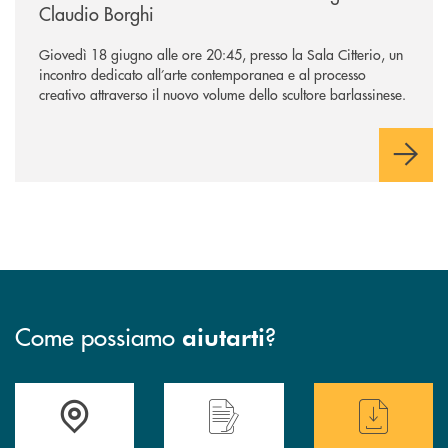
Claudio Borghi
Giovedì 18 giugno alle ore 20:45, presso la Sala Citterio, un
incontro dedicato all’arte contemporanea e al processo
creativo attraverso il nuovo volume dello scultore barlassinese.
Come possiamo
?
aiutarti
Accedi all' elenco completo delle filiali di BCC Barlassina.
Hai bisogno di assistenza immediata ? Contatt
Hai bisogno di alcuni