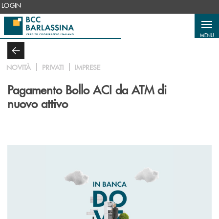
Salta al contenuto principale
LOGIN
MENU
NOVITÀ
PRIVATI
IMPRESE
Pagamento Bollo ACI da ATM di
nuovo attivo