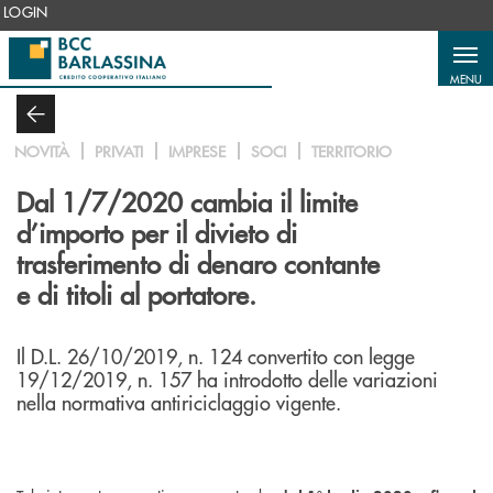
Salta al contenuto principale
LOGIN
MENU
NOVITÀ
PRIVATI
IMPRESE
SOCI
TERRITORIO
Dal 1/7/2020 cambia il limite
d’importo per il divieto di
trasferimento di denaro contante
e di titoli al portatore.
Il D.L. 26/10/2019, n. 124 convertito con legge
19/12/2019, n. 157 ha introdotto delle variazioni
nella normativa antiriciclaggio vigente.