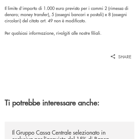
Il limite d’importo di 1.000 euro previsto per i commi 2 (rimessa di
denaro; money transfer), 5 (assegni bancari e postali) e 8 (assegni
circolari) del citato art. 49 non è modificato.
Per qualsiasi informazione, rivolgiti alle nostre filiali.
SHARE
Ti potrebbe interessare anche:
/news/il-gruppo-cassa-centrale-selezionato-in-esclusiva-per-lacquisto
Il Gruppo Cassa Centrale selezionato in
esclusiva per l'acquisto del 15% di Banca