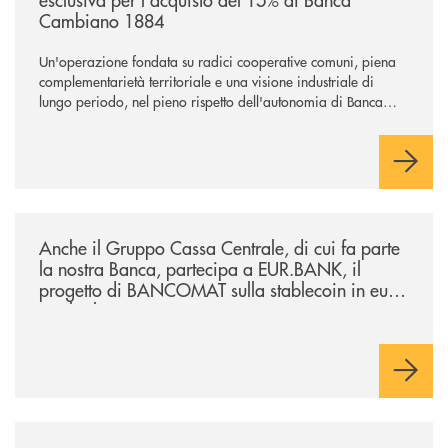
Cambiano 1884
Un'operazione fondata su radici cooperative comuni, piena
complementarietà territoriale e una visione industriale di
lungo periodo, nel pieno rispetto dell'autonomia di Banca
Cambiano. Nei prossimi giorni verrà avviato il periodo di
negoziazione esclusiva per la finalizzazione dell’operazione.
/news/anche-il-gruppo-cassa-centrale-partecipa-a-eurbank-il-progetto-d
Anche il Gruppo Cassa Centrale, di cui fa parte
la nostra Banca, partecipa a EUR.BANK, il
progetto di BANCOMAT sulla stablecoin in euro
e sul relativo ecosistema
/news/presentazione-del-volume-l-intervallo-giusto-di-claudio-borghi/