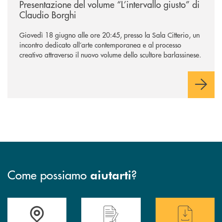
Presentazione del volume “L’intervallo giusto” di
Claudio Borghi
Giovedì 18 giugno alle ore 20:45, presso la Sala Citterio, un
incontro dedicato all’arte contemporanea e al processo
creativo attraverso il nuovo volume dello scultore barlassinese.
Come possiamo
?
aiutarti
Accedi all' elenco completo delle filiali di BCC Barlassina.
Hai bisogno di assistenza immediata ? Contatt
Hai bisogno di alcuni