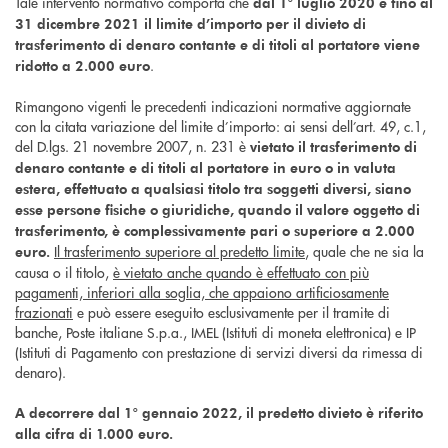
Tale intervento normativo comporta che
dal 1° luglio 2020 e fino al
31 dicembre 2021
il limite d’importo per il divieto di
trasferimento di denaro contante e di titoli al portatore viene
.
ridotto a 2.000 euro
Rimangono vigenti le precedenti indicazioni normative aggiornate
con la citata variazione del limite d’importo: ai sensi dell’art. 49, c.1,
del D.lgs. 21 novembre 2007, n. 231 è
vietato il trasferimento di
denaro contante e di titoli al portatore in euro o in valuta
estera, effettuato a qualsiasi titolo tra soggetti diversi, siano
esse persone fisiche o giuridiche, quando il valore oggetto di
trasferimento, è complessivamente pari o superiore a 2.000
Il trasferimento superiore al predetto limite
, quale che ne sia la
euro.
causa o il titolo,
è vietato anche quando è effettuato con più
pagamenti, inferiori alla soglia, che appaiono artificiosamente
frazionati
e può essere eseguito esclusivamente per il tramite di
banche, Poste italiane S.p.a., IMEL (Istituti di moneta elettronica) e IP
(Istituti di Pagamento con prestazione di servizi diversi da rimessa di
denaro).
A decorrere dal 1° gennaio 2022, il predetto divieto è riferito
alla cifra di 1.000 euro.