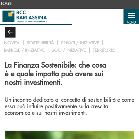
Salta al contenuto principale
LOGIN
MENU
NOVITÀ
SOSTENIBILITÀ
PRIVATI / INIZIATIVE
IMPRESE / INIZIATIVE
SOCI / INIZIATIVE
TERRITORIO
La Finanza Sostenibile: che cosa
è e quale impatto può avere sui
nostri investimenti.
Un incontro dedicato al concetto di sostenibilità e come
essa può influire positivamente sulla crescita
economica e sui nostri investimenti.