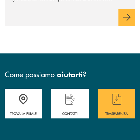
Come possiamo
?
aiutarti
Accedi all' elenco completo delle filiali di BCC Barlassina.
Hai bisogno di assistenza immediata ? Contatt
Hai bisogno di alcuni
TROVA LA FILIALE
CONTATTI
TRASPARENZA