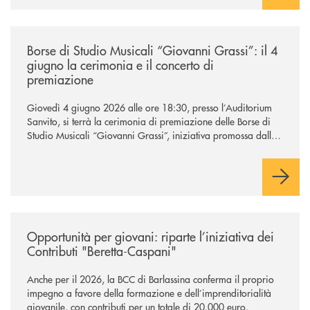
/news/borse-di-studio-musicali-giovanni-grassi/
Borse di Studio Musicali “Giovanni Grassi”: il 4
giugno la cerimonia e il concerto di
premiazione
Giovedì 4 giugno 2026 alle ore 18:30, presso l’Auditorium
Sanvito, si terrà la cerimonia di premiazione delle Borse di
Studio Musicali “Giovanni Grassi”, iniziativa promossa dalla
BCC di Barlassina in collaborazione con l’Accademia
Musicale Gaetano Marziali di Seveso.
/news/contributi-beretta-caspani-2026/
Opportunità per giovani: riparte l’iniziativa dei
Contributi "Beretta-Caspani"
Anche per il 2026, la BCC di Barlassina conferma il proprio
impegno a favore della formazione e dell’imprenditorialità
giovanile, con contributi per un totale di 20.000 euro.