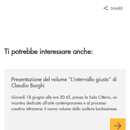
SHARE
Ti potrebbe interessare anche:
/news/presentazione-del-volume-l-intervallo-giusto-di-claudio-borghi/
Presentazione del volume “L’intervallo giusto” di
Claudio Borghi
Giovedì 18 giugno alle ore 20:45, presso la Sala Citterio, un
incontro dedicato all’arte contemporanea e al processo
creativo attraverso il nuovo volume dello scultore barlassinese.