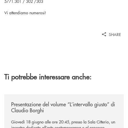
5771.301 / 302 /303
Vi attendiamo numerosi!
SHARE
Ti potrebbe interessare anche:
/news/presentazione-del-volume-l-intervallo-giusto-di-claudio-borghi/
Presentazione del volume “L’intervallo giusto” di
Claudio Borghi
Giovedì 18 giugno alle ore 20:45, presso la Sala Citterio, un
incontro dedicato all’arte contemporanea e al processo