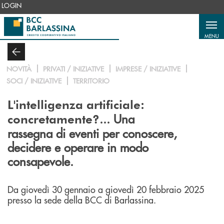
Salta al contenuto principale
LOGIN
MENU
NOVITÀ
PRIVATI / INIZIATIVE
IMPRESE / INIZIATIVE
SOCI / INIZIATIVE
TERRITORIO
L'intelligenza artificiale:
... Una
concretamente?
rassegna di eventi per conoscere,
decidere e operare in modo
consapevole.
Da giovedì 30 gennaio a giovedì 20 febbraio 2025
presso la sede della BCC di Barlassina.