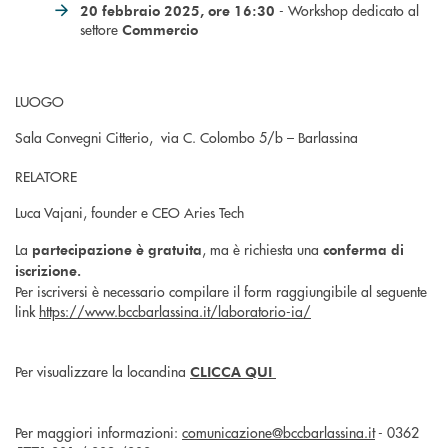
- Workshop dedicato al
20 febbraio 2025, ore 16:30
settore
Commercio
LUOGO
Sala Convegni Citterio, via C. Colombo 5/b – Barlassina
RELATORE
Luca Vajani, founder e CEO Aries Tech
La
, ma è richiesta una
partecipazione è gratuita
conferma di
iscrizione.
Per iscriversi è necessario compilare il form raggiungibile al seguente
link
https://www.bccbarlassina.it/laboratorio-ia/
Per visualizzare la locandina
CLICCA QUI
Per maggiori informazioni:
comunicazione@bccbarlassina.it
- 0362