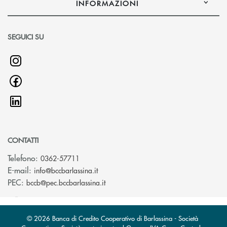
INFORMAZIONI
SEGUICI SU
CONTATTI
Telefono:
0362-57711
(si apre l’app di posta elettronica)
E-mail:
info@bccbarlassina.it
(si apre l’app di posta elettronica)
PEC:
bccb@pec.bccbarlassina.it
© 2026 Banca di Credito Cooperativo di Barlassina - Società