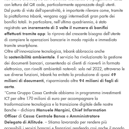
con lettura del QR code, particolarmente apprezzate dagli utenti.
Dal punto di vista dell’operatività, è importante rilevare come, tramite
la piattaforma Inbank, vengano oggi intermediati gran parte dei
bonifici totali. In particolare, nell’ultimo quadriennio, è stato
registrato
un incremento di 5 volte il numero di bonifici
: la riprova del crescente bisogno dell’utente
effettuati tramite app
di compiere le operazioni bancarie in modo rapido e immediato
tramite smartphone.
Oltre all'innovazione tecnologica, Inbank abbraccia anche
la
. Il servizio ha rivoluzionato la gestione
sostenibilità ambientale
dei documenti bancari, consentendo ai clienti di riceverli in formato
elettronico, con risvolti ambientali notevoli: solo nel 2022, attraverso le
sue diverse funzioni, Inbank ha evitato la produzione di quasi
49
, risparmiando oltre
milioni di documenti
94 milioni di fogli di
.
carta
“Come Gruppo Cassa Centrale abbiamo in programma investimenti
ICT per oltre 170 milioni di euro per accompagnare la
trasformazione tecnologica e la transizione digitale delle nostre
Banche – dichiara
Manuele Margini, Chief Information
di
e
Officer
Cassa Centrale Banca
Amministratore
. – Stiamo lavorando per rendere più
Delegato
di
Allitude
accessibili i servizi bancari e finanziari rendendo così anche il mondo