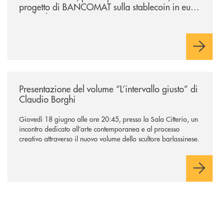
progetto di BANCOMAT sulla stablecoin in euro
e sul relativo ecosistema
/news/presentazione-del-volume-l-intervallo-giusto-di-claudio-borghi/
Presentazione del volume “L’intervallo giusto” di
Claudio Borghi
Giovedì 18 giugno alle ore 20:45, presso la Sala Citterio, un
incontro dedicato all’arte contemporanea e al processo
creativo attraverso il nuovo volume dello scultore barlassinese.