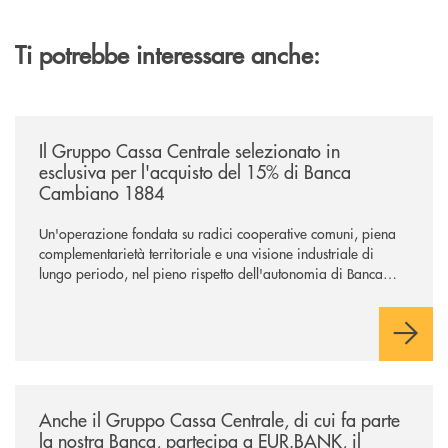
Ti potrebbe interessare anche:
/news/il-gruppo-cassa-centrale-selezionato-in-esclusiva-per-lacquisto
Il Gruppo Cassa Centrale selezionato in
esclusiva per l'acquisto del 15% di Banca
Cambiano 1884
Un'operazione fondata su radici cooperative comuni, piena
complementarietà territoriale e una visione industriale di
lungo periodo, nel pieno rispetto dell'autonomia di Banca
Cambiano. Nei prossimi giorni verrà avviato il periodo di
negoziazione esclusiva per la finalizzazione dell’operazione.
/news/anche-il-gruppo-cassa-centrale-partecipa-a-eurbank-il-progetto-d
Anche il Gruppo Cassa Centrale, di cui fa parte
la nostra Banca, partecipa a EUR.BANK, il