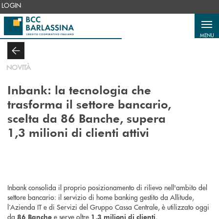
Salta al contenuto principale
LOGIN
MENU
NOVITÀ
Inbank: la tecnologia che
trasforma il settore bancario,
scelta da 86 Banche, supera
1,3 milioni di clienti attivi
Inbank consolida il proprio posizionamento di rilievo nell'ambito del
settore bancario: il servizio di home banking gestito da Allitude,
l’Azienda IT e di Servizi del Gruppo Cassa Centrale, è utilizzato oggi
da
e serve oltre
.
86 Banche
1,3 milioni di clienti