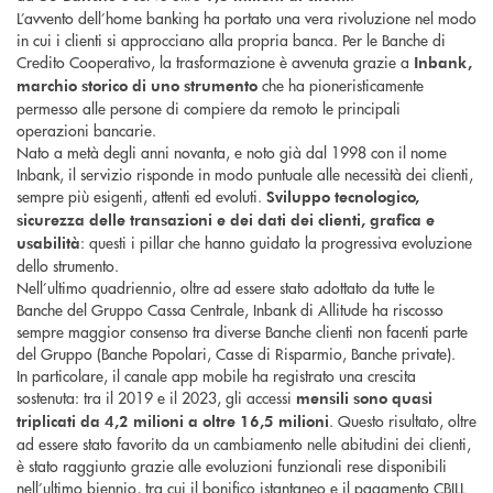
L’avvento dell’home banking ha portato una vera rivoluzione nel modo
in cui i clienti si approcciano alla propria banca. Per le Banche di
Credito Cooperativo, la trasformazione è avvenuta grazie a
Inbank,
che ha pioneristicamente
marchio storico di uno strumento
permesso alle persone di compiere da remoto le principali
operazioni bancarie.
Nato a metà degli anni novanta, e noto già dal 1998 con il nome
Inbank, il servizio risponde in modo puntuale alle necessità dei clienti,
sempre più esigenti, attenti ed evoluti.
Sviluppo tecnologico,
sicurezza delle transazioni e dei dati dei clienti, grafica e
: questi i pillar che hanno guidato la progressiva evoluzione
usabilità
dello strumento.
Nell’ultimo quadriennio, oltre ad essere stato adottato da tutte le
Banche del Gruppo Cassa Centrale, Inbank di Allitude ha riscosso
sempre maggior consenso tra diverse Banche clienti non facenti parte
del Gruppo (Banche Popolari, Casse di Risparmio, Banche private).
In particolare, il canale app mobile ha registrato una crescita
sostenuta: tra il 2019 e il 2023, gli accessi
mensili sono quasi
. Questo risultato, oltre
triplicati da 4,2 milioni a oltre 16,5 milioni
ad essere stato favorito da un cambiamento nelle abitudini dei clienti,
è stato raggiunto grazie alle evoluzioni funzionali rese disponibili
nell’ultimo biennio, tra cui il bonifico istantaneo e il pagamento CBILL