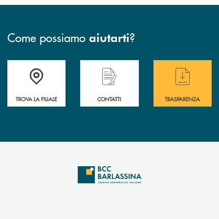
Come possiamo
?
aiutarti
Accedi all' elenco completo delle filiali di BCC Barlassina.
Hai bisogno di assistenza immediata ? Contatt
Hai bisogno di alcuni
TROVA LA FILIALE
CONTATTI
TRASPARENZA