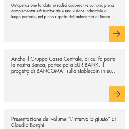
Un'operazione fondata su radici cooperative comuni, piena
complementarietà territoriale e una visione industriale di
lungo periodo, nel pieno rispetto dell'autonomia di Banca
Cambiano. Nei prossimi giorni verrà avviato il periodo di
negoziazione esclusiva per la finalizzazione dell’operazione.
/news/anche-il-gruppo-cassa-centrale-partecipa-a-eurbank-il-progetto-d
Anche il Gruppo Cassa Centrale, di cui fa parte
la nostra Banca, partecipa a EUR.BANK, il
progetto di BANCOMAT sulla stablecoin in euro
e sul relativo ecosistema
/news/presentazione-del-volume-l-intervallo-giusto-di-claudio-borghi/
Presentazione del volume “L’intervallo giusto” di
Claudio Borghi