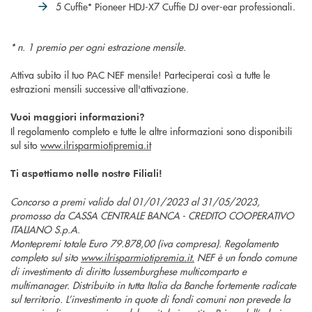
5 Cuffie* Pioneer HDJ-X7 Cuffie DJ over-ear professionali.
* n. 1 premio per ogni estrazione mensile.
Attiva subito il tuo PAC NEF mensile! Parteciperai così a tutte le
estrazioni mensili successive all'attivazione.
Vuoi maggiori informazioni?
Il regolamento completo e tutte le altre informazioni sono disponibili
sul sito
www.ilrisparmiotipremia.it
Ti aspettiamo nelle nostre Filiali!
Concorso a premi valido dal 01/01/2023 al 31/05/2023,
promosso da CASSA CENTRALE BANCA - CREDITO COOPERATIVO
ITALIANO S.p.A.
Montepremi totale Euro 79.878,00 (iva compresa). Regolamento
completo sul sito
www.ilrisparmiotipremia.it.
NEF è un fondo comune
di investimento di diritto lussemburghese multicomparto e
multimanager. Distribuito in tutta Italia da Banche fortemente radicate
sul territorio. L’investimento in quote di fondi comuni non prevede la