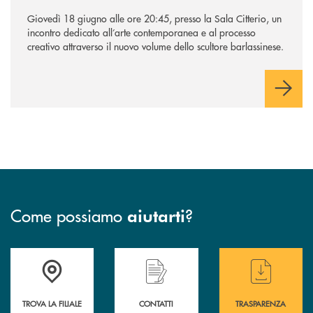
Giovedì 18 giugno alle ore 20:45, presso la Sala Citterio, un
incontro dedicato all’arte contemporanea e al processo
creativo attraverso il nuovo volume dello scultore barlassinese.
Come possiamo
?
aiutarti
Accedi all' elenco completo delle filiali di BCC Barlassina.
Hai bisogno di assistenza immediata ? Contatt
Hai bisogno di alcuni
TROVA LA FILIALE
CONTATTI
TRASPARENZA