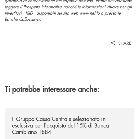
garanzia di conservazione del capitale investito. Prima dell’adesione
leggere il Prospetto Informativo nonché le Informazioni chiave per gli
Investitori - KIID - disponibili sul sito web
www.nef.lu
o presso le
Banche Collocatrici.
SHARE
Ti potrebbe interessare anche:
/news/il-gruppo-cassa-centrale-selezionato-in-esclusiva-per-lacquisto
Il Gruppo Cassa Centrale selezionato in
esclusiva per l'acquisto del 15% di Banca
Cambiano 1884