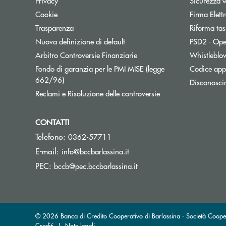
Privacy
Sicurezza 
Cookie
Firma Elet
Trasparenza
Riforma tas
Nuova definizione di default
PSD2 - Ope
Apre una nuova finestra
Arbitro Controversie Finanziarie
Whistleblo
Fondo di garanzia per le PMI MISE (legge
Codice appa
Apre una nuova finestra
662/96)
Disconosci
Apre una nuova fine
Reclami e Risoluzione delle controversie
CONTATTI
Telefono:
0362-57711
(si apre l’app di posta elett
E-mail:
info@bccbarlassina.it
(si apre l’app di posta ele
PEC:
bccb@pec.bccbarlassina.it
© 2026 Banca di Credito Cooperativo di Barlassina - Società Coop
Crediti
|
Note legali