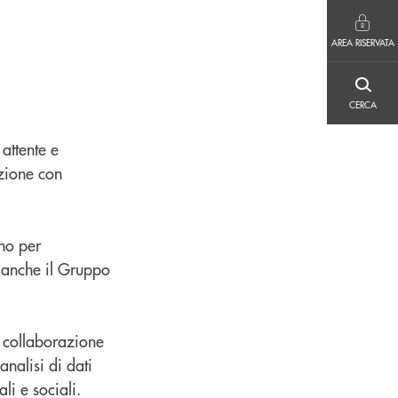
AREA RISERVATA
AREA RISERVATA
CERCA
CERCA
 attente e
azione con
ono per
i anche il Gruppo
n collaborazione
analisi di dati
i e sociali.