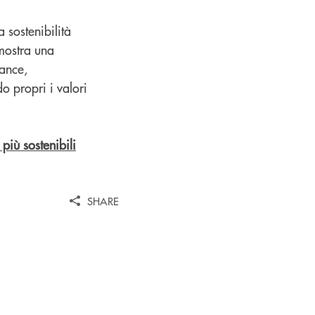
a sostenibilità
mostra una
nance,
o propri i valori
 più sostenibili
SHARE