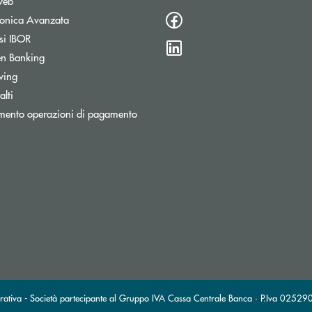
web
tronica Avanzata
si IBOR
n Banking
wing
lti
mento operazioni di pagamento
stra
ronica)
ttronica)
erativa - Società partecipante al Gruppo IVA Cassa Centrale Banca · P.Iva 025