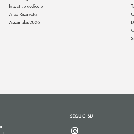
Iniziative dedicate
T
Area Riservata
O
Assemblea2026
D
C
S
SEGUICI SU
tà