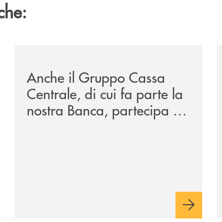
che:
sclusiva-per-lacquisto-del-15-di-banca-cambiano-1884/
/news/anche-il-gruppo-cassa-centrale-partecipa-a-eurb
/
Anche il Gruppo Cassa
Centrale, di cui fa parte la
nostra Banca, partecipa a
EUR.BANK, il progetto di
BANCOMAT sulla
stablecoin in euro e sul
relativo ecosistema