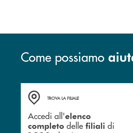
esclusiva per la finalizzazione
dell’operazione.
Come possiamo
aiut
Accedi all' elenco completo delle filiali di BCC
TROVA LA FILIALE
Accedi all'
elenco
delle
di
completo
filiali