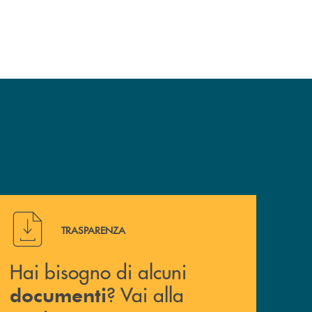
Hai bisogno di alcuni documenti ? Vai alla pagina traspa
TRASPARENZA
Hai bisogno di alcuni
? Vai alla
documenti