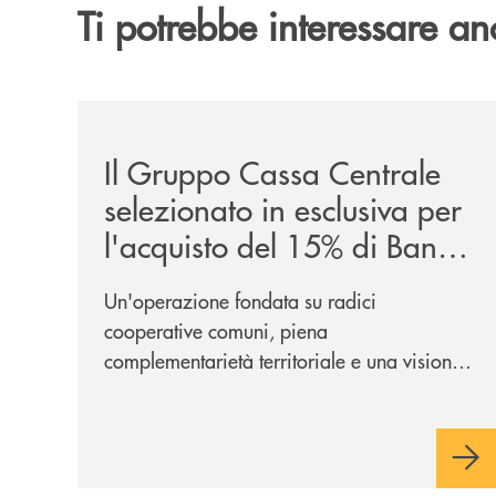
Ti potrebbe interessare an
/news/il-gruppo-cassa-centrale-selezionato-in-e
Il Gruppo Cassa Centrale
selezionato in esclusiva per
l'acquisto del 15% di Banca
Cambiano 1884
Un'operazione fondata su radici
cooperative comuni, piena
complementarietà territoriale e una visione
industriale di lungo periodo, nel pieno
rispetto dell'autonomia di Banca
Cambiano. Nei prossimi giorni verrà
avviato il periodo di negoziazione