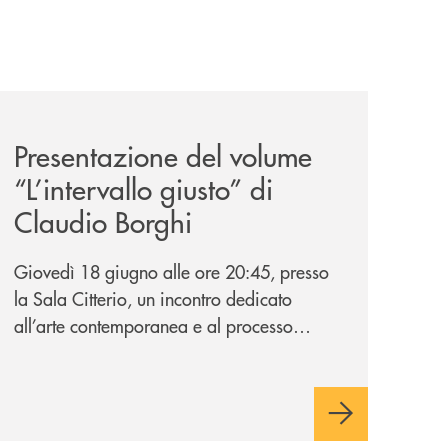
ank-il-progetto-di-bancomat-sulla-stablecoin-in-euro/
news/presentazione-del-volume-l-intervallo-giusto-di-clau
Presentazione del volume
“L’intervallo giusto” di
Claudio Borghi
Giovedì 18 giugno alle ore 20:45, presso
la Sala Citterio, un incontro dedicato
all’arte contemporanea e al processo
creativo attraverso il nuovo volume dello
scultore barlassinese.