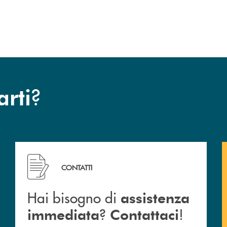
?
arti
 Barlassina.
Hai bisogno di assistenza immediata ? Contattaci !
CONTATTI
Hai bisogno di
assistenza
?
!
immediata
Contattaci