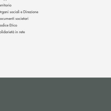
erritorio
rgani sociali e Direzione
ocumenti societari
odice Etico
olidarietà in rete