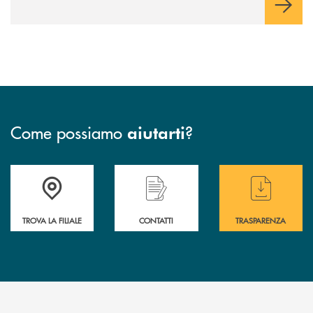
Come possiamo
?
aiutarti
Accedi all' elenco completo delle filiali di BCC Barlassina.
Hai bisogno di assistenza immediata ? Contatt
Hai bisogno di alcuni
TROVA LA FILIALE
CONTATTI
TRASPARENZA