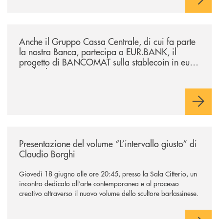
/news/anche-il-gruppo-cassa-centrale-partecipa-a-eurbank-il-progetto-d
Anche il Gruppo Cassa Centrale, di cui fa parte
la nostra Banca, partecipa a EUR.BANK, il
progetto di BANCOMAT sulla stablecoin in euro
e sul relativo ecosistema
/news/presentazione-del-volume-l-intervallo-giusto-di-claudio-borghi/
Presentazione del volume “L’intervallo giusto” di
Claudio Borghi
Giovedì 18 giugno alle ore 20:45, presso la Sala Citterio, un
incontro dedicato all’arte contemporanea e al processo
creativo attraverso il nuovo volume dello scultore barlassinese.