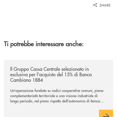
SHARE
Ti potrebbe interessare anche:
/news/il-gruppo-cassa-centrale-selezionato-in-esclusiva-per-lacquisto
Il Gruppo Cassa Centrale selezionato in
esclusiva per l'acquisto del 15% di Banca
Cambiano 1884
Un'operazione fondata su radici cooperative comuni, piena
complementarietà territoriale e una visione industriale di
lungo periodo, nel pieno rispetto dell'autonomia di Banca
Cambiano. Nei prossimi giorni verrà avviato il periodo di
negoziazione esclusiva per la finalizzazione dell’operazione.