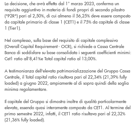
La decisione, che avrà effetto dal 1° marzo 2023, conferma un
requisito aggiuntivo in materia di fondi propri di secondo pilastro
("P2R") pari al 2,50%, di cui almeno il 56,25% deve essere composto
da capitale primario di classe 1 (CET1) e il 75% da capitale di classe
1 (Tier1).
Nel complesso, sulla base del requisito di capitale complessivo
(Overall Capital Requirement - OCR), si richiede a Cassa Centrale
Banca di soddisfare su base consolidata i seguenti coefficienti minimi:
Cet1 ratio all’8,41%e Total capital ratio al 13,00%.
A testimonianza dell'elevata patrimonializzazione del Gruppo Cassa
Centrale, il Total capital ratio risultava pari al 22,34% (21,39% fully
loaded) a giugno 2022, ampiamente al di sopra quindi della soglia
minima regolamentare.
Il capitale del Gruppo si dimostra inoltre di qualità particolarmente
elevata, essendo quasi interamente composto da CET1. Al termine del
primo semestre 2022, infatti, il CET1 ratio risultava pari al 22,32%
(21,36% fully loaded).