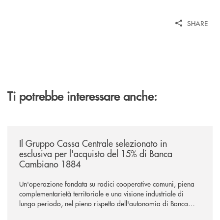
SHARE
Ti potrebbe interessare anche:
/news/il-gruppo-cassa-centrale-selezionato-in-esclusiva-per-lacquisto
Il Gruppo Cassa Centrale selezionato in
esclusiva per l'acquisto del 15% di Banca
Cambiano 1884
Un'operazione fondata su radici cooperative comuni, piena
complementarietà territoriale e una visione industriale di
lungo periodo, nel pieno rispetto dell'autonomia di Banca
Cambiano. Nei prossimi giorni verrà avviato il periodo di