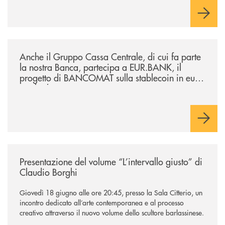
negoziazione esclusiva per la finalizzazione dell’operazione.
/news/anche-il-gruppo-cassa-centrale-partecipa-a-eurbank-il-progetto-d
Anche il Gruppo Cassa Centrale, di cui fa parte
la nostra Banca, partecipa a EUR.BANK, il
progetto di BANCOMAT sulla stablecoin in euro
e sul relativo ecosistema
/news/presentazione-del-volume-l-intervallo-giusto-di-claudio-borghi/
Presentazione del volume “L’intervallo giusto” di
Claudio Borghi
Giovedì 18 giugno alle ore 20:45, presso la Sala Citterio, un
incontro dedicato all’arte contemporanea e al processo
creativo attraverso il nuovo volume dello scultore barlassinese.