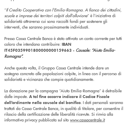
“
Il Credito Cooperativo con l’Emilia-Romagna. A fianco dei cittadini,
scuole e imprese dei territori colpiti dall’alluvione
” è l’iniziativa di
solidarietà attraverso cui sono raccolti fondi per sostenere gli
interventi, che saranno prossimamente individuati.
Presso Cassa Centrale Banca è stato attivato un conto corrente per tutti
coloro che intendano contribuire:
IBAN
Causale: “Aiuto Emilia-
IT45F0359901800000000159663 -
Romagna”.
Anche questa volta, il Gruppo Cassa Centrale intende dare un
sostegno concreto alle popolazioni colpite, in linea con il percorso di
solidarietà e vicinanza che compie quotidianamente.
La donazione per la campagna “Aiuto Emilia-Romagna” è detraibile
dalle imposte.
A tal fine occorre indicare il Codice Fiscale
. I dati personali saranno
dell’ordinante nella causale del bonifico
trattati da Cassa Centrale Banca, in qualità di titolare, per consentire il
rilascio della certificazione delle liberalità ricevute. Si rinvia alla
informativa privacy pubblicata sul sito
www.cassacentrale.it