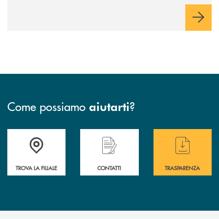
Come possiamo
?
aiutarti
Accedi all' elenco completo delle filiali di BCC Barlassina.
Hai bisogno di assistenza immediata ? Contatt
Hai bisogno di alcuni
TROVA LA FILIALE
CONTATTI
TRASPARENZA