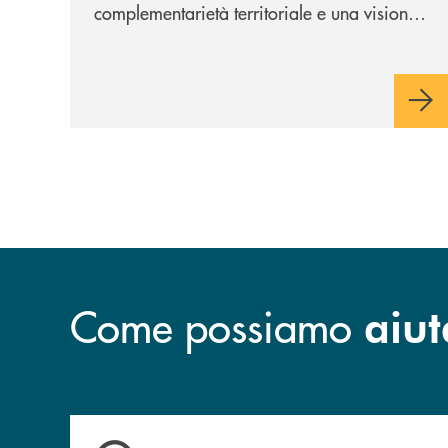
complementarietà territoriale e una visione
industriale di lungo periodo, nel pieno
rispetto dell'autonomia di Banca
Cambiano. Nei prossimi giorni verrà
avviato il periodo di negoziazione
esclusiva per la finalizzazione
dell’operazione.
Come possiamo
aiut