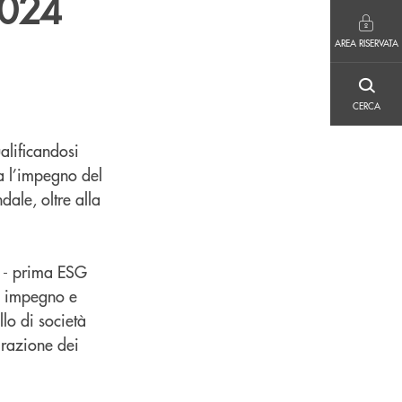
2024
AREA RISERVATA
AREA RISERVATA
CERCA
CERCA
alificandosi
a l’impegno del
ale, oltre alla
up - prima ESG
, impegno e
lo di società
grazione dei