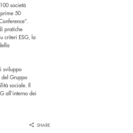
 100 società
e prime 50
 Conference”.
di pratiche
u criteri ESG, la
della
i sviluppo
a del Gruppo
ità sociale. Il
G all’interno dei
SHARE