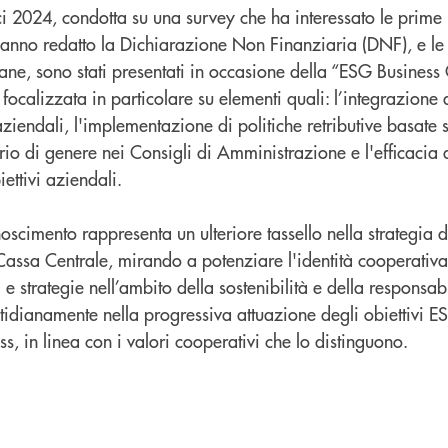
e Ici 2024, condotta su una survey che ha interessato le prime
 hanno redatto la Dichiarazione Non Finanziaria (DNF), e l
iane, sono stati presentati in occasione della “ESG Business
 focalizzata in particolare su elementi quali: l’integrazione 
aziendali, l'implementazione di politiche retributive basate s
io di genere nei Consigli di Amministrazione e l'efficacia 
ettivi aziendali.
scimento rappresenta un ulteriore tassello nella strategia d
Cassa Centrale, mirando a potenziare l'identità cooperativ
 e strategie nell’ambito della sostenibilità e della responsabil
dianamente nella progressiva attuazione degli obiettivi ES
ss, in linea con i valori cooperativi che lo distinguono.