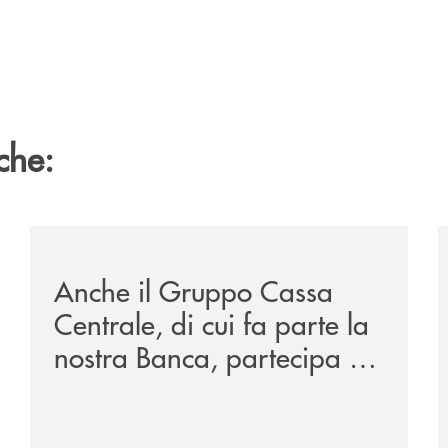
che:
sclusiva-per-lacquisto-del-15-di-banca-cambiano-1884/
/news/anche-il-gruppo-cassa-centrale-partecipa-a-eurb
/
Anche il Gruppo Cassa
Centrale, di cui fa parte la
nostra Banca, partecipa a
EUR.BANK, il progetto di
BANCOMAT sulla