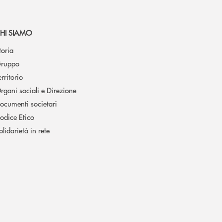
HI SIAMO
toria
ruppo
erritorio
rgani sociali e Direzione
ocumenti societari
odice Etico
olidarietà in rete