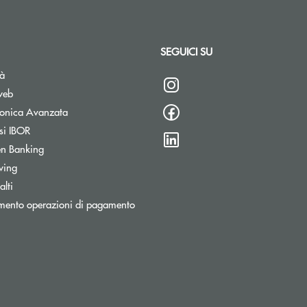
SEGUICI SU
tà
web
tronica Avanzata
si IBOR
n Banking
wing
lti
mento operazioni di pagamento
stra
ronica)