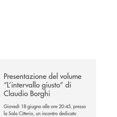
ank-il-progetto-di-bancomat-sulla-stablecoin-in-euro/
news/presentazione-del-volume-l-intervallo-giusto-di-clau
Presentazione del volume
“L’intervallo giusto” di
Claudio Borghi
Giovedì 18 giugno alle ore 20:45, presso
la Sala Citterio, un incontro dedicato