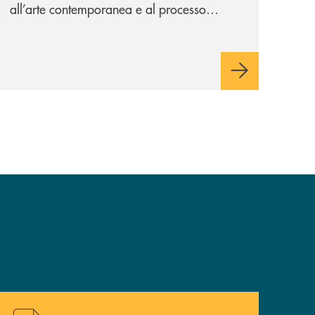
all’arte contemporanea e al processo
creativo attraverso il nuovo volume dello
scultore barlassinese.