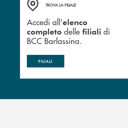
Accedi all' elenco completo delle filiali di BCC
TROVA LA FILIALE
Accedi all'
elenco
delle
di
completo
filiali
BCC Barlassina.
FILIALI