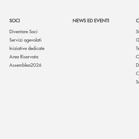
SOCI
NEWS ED EVENTI
C
Diventare Soci
S
Servizi agevolati
G
Iniziative dedicate
T
Area Riservata
O
Assemblea2026
D
C
S