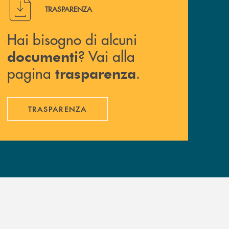
Hai bisogno di alcuni documenti ? Vai alla pagina traspa
TRASPARENZA
Hai bisogno di alcuni
? Vai alla
documenti
pagina
.
trasparenza
TRASPARENZA