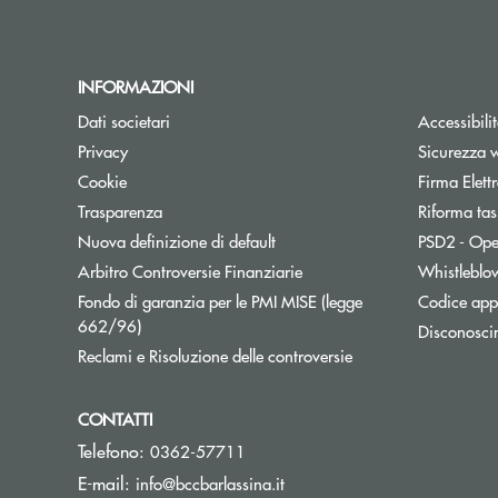
INFORMAZIONI
Dati societari
Accessibili
Privacy
Sicurezza 
Cookie
Firma Elet
Trasparenza
Riforma tas
Nuova definizione di default
PSD2 - Ope
Apre una nuova finestra
Arbitro Controversie Finanziarie
Whistleblo
Fondo di garanzia per le PMI MISE (legge
Codice appa
Apre una nuova finestra
662/96)
Disconosci
Apre una nuova fine
Reclami e Risoluzione delle controversie
CONTATTI
Telefono:
0362-57711
(si apre l’app di posta elett
E-mail:
info@bccbarlassina.it