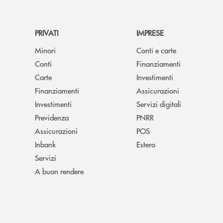
PRIVATI
IMPRESE
Minori
Conti e carte
Conti
Finanziamenti
Carte
Investimenti
Finanziamenti
Assicurazioni
Investimenti
Servizi digitali
Previdenza
PNRR
Assicurazioni
POS
Inbank
Estero
Servizi
A buon rendere