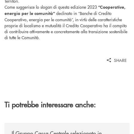
Territori.
Come suggerisce lo slogan di questa edizione 2023
“Cooperative,
declinato in “Banche di Credito
energia per le comunità”
Cooperativo, energia per le comunità”, in virtù delle caratteristiche
proprie di localismo e mutualità il Credito Cooperativo ha il compito
di contribuire attivamente e concretamente alla transizione sostenibile
di tutte le Comunità.
SHARE
Ti potrebbe interessare anche:
/news/il-gruppo-cassa-centrale-selezionato-in-esclusiva-per-lacquisto
Il Gruppo Cassa Centrale selezionato in