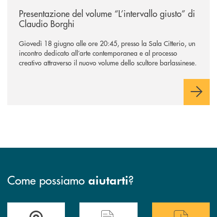
/news/presentazione-del-volume-l-intervallo-giusto-di-claudio-borghi/
Presentazione del volume “L’intervallo giusto” di
Claudio Borghi
Giovedì 18 giugno alle ore 20:45, presso la Sala Citterio, un
incontro dedicato all’arte contemporanea e al processo
creativo attraverso il nuovo volume dello scultore barlassinese.
Come possiamo
?
aiutarti
Accedi all' elenco completo delle filiali di BCC Barlassina.
Hai bisogno di assistenza immediata ? Contatt
Hai bisogno di alcuni