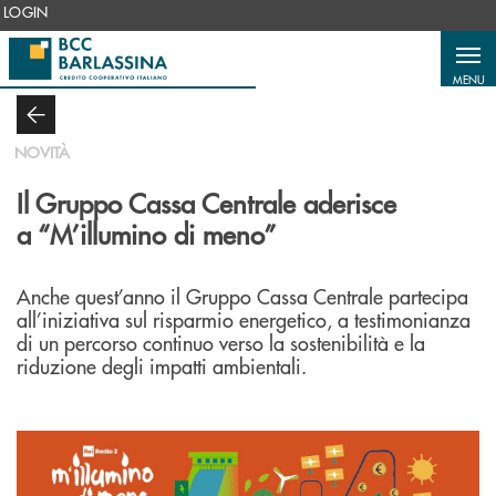
Salta al contenuto principale
LOGIN
MENU
NOVITÀ
Il Gruppo Cassa Centrale aderisce
a “M’illumino di meno”
Anche quest’anno il Gruppo Cassa Centrale partecipa
all’iniziativa sul risparmio energetico, a testimonianza
di un percorso continuo verso la sostenibilità e la
riduzione degli impatti ambientali.