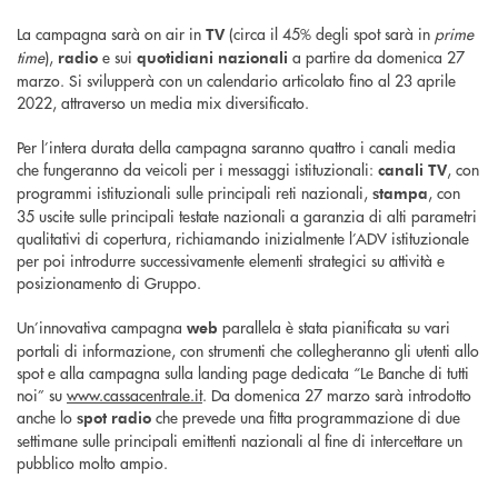
La campagna sarà on air in
(circa il 45% degli spot sarà in
prime
TV
time
),
e sui
a partire da domenica 27
radio
quotidiani nazionali
marzo. Si svilupperà con un calendario articolato fino al 23 aprile
2022, attraverso un media mix diversificato.
Per l’intera durata della campagna saranno quattro i canali media
che fungeranno da veicoli per i messaggi istituzionali:
, con
canali TV
programmi istituzionali sulle principali reti nazionali,
, con
stampa
35 uscite sulle principali testate nazionali a garanzia di alti parametri
qualitativi di copertura, richiamando inizialmente l’ADV istituzionale
per poi introdurre successivamente elementi strategici su attività e
posizionamento di Gruppo.
Un’innovativa campagna
parallela è stata pianificata su vari
web
portali di informazione, con strumenti che collegheranno gli utenti allo
spot e alla campagna sulla landing page dedicata “Le Banche di tutti
noi” su
www.cassacentrale.it
. Da domenica 27 marzo sarà introdotto
anche lo
che prevede una fitta programmazione di due
spot radio
settimane sulle principali emittenti nazionali al fine di intercettare un
pubblico molto ampio.