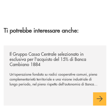
Ti potrebbe interessare anche:
/news/il-gruppo-cassa-centrale-selezionato-in-esclusiva-per-lacquisto
Il Gruppo Cassa Centrale selezionato in
esclusiva per l'acquisto del 15% di Banca
Cambiano 1884
Un'operazione fondata su radici cooperative comuni, piena
complementarietà territoriale e una visione industriale di
lungo periodo, nel pieno rispetto dell'autonomia di Banca
Cambiano. Nei prossimi giorni verrà avviato il periodo di
negoziazione esclusiva per la finalizzazione dell’operazione.