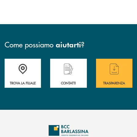
Come possiamo
?
aiutarti
Accedi all' elenco completo delle filiali di BCC Barlassina.
Hai bisogno di assistenza immediata ? Contatt
Hai bisogno di alcuni
TROVA LA FILIALE
CONTATTI
TRASPARENZA