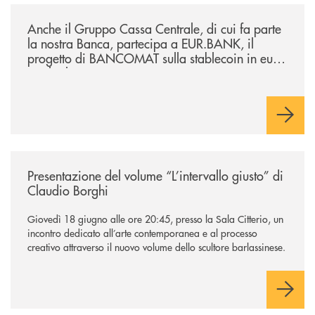
/news/anche-il-gruppo-cassa-centrale-partecipa-a-eurbank-il-progetto-d
Anche il Gruppo Cassa Centrale, di cui fa parte
la nostra Banca, partecipa a EUR.BANK, il
progetto di BANCOMAT sulla stablecoin in euro
e sul relativo ecosistema
/news/presentazione-del-volume-l-intervallo-giusto-di-claudio-borghi/
Presentazione del volume “L’intervallo giusto” di
Claudio Borghi
Giovedì 18 giugno alle ore 20:45, presso la Sala Citterio, un
incontro dedicato all’arte contemporanea e al processo
creativo attraverso il nuovo volume dello scultore barlassinese.