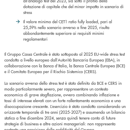
all’analogo test del 2023, sia sotto il profilo della
dotazione di capitale che del minor impatto in scenario di
stress
Il valore minimo del CET1 ratio fully loaded, pari al
25,59% nello scenario avverso a fine 2025, risulta
abbondantemente superiore ai requisiti minimi
regolamentari
Il Gruppo Cassa Centrale è stato sottoposto al 2025 EU-wide stress test
condotto a livello europeo dall’Autorità Bancaria Europea (EBA), in
collaborazione con la Banca d’Italia, la Banca Centrale Europea (BCE)
e il Comitato Europeo per il Rischio Sistemico (CERS).
Lo scenario avverso dello stress test è stato definito da BCE e CERS in
modo particolarmente severo, per rappresentare un contesto
economico di grave stagflazione, ovvero combinando inflazione e
tassi di interesse elevati con un forte rallentamento economico e una
disoccupazione crescente. L’esercizio è stato condotto considerando un
orizzonte temporale di tre anni (2025-2027) e assumendo un bilancio
statico a fine dicembre 2024, senza quindi tenere conto di future
strategie di business e altre azioni manageriali: non rappresenta
pertanto una previsione della redditività del Gruppo.