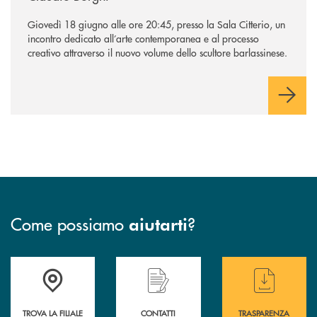
Giovedì 18 giugno alle ore 20:45, presso la Sala Citterio, un
incontro dedicato all’arte contemporanea e al processo
creativo attraverso il nuovo volume dello scultore barlassinese.
Come possiamo
?
aiutarti
Accedi all' elenco completo delle filiali di BCC Barlassina.
Hai bisogno di assistenza immediata ? Contatt
Hai bisogno di alcuni
TROVA LA FILIALE
CONTATTI
TRASPARENZA