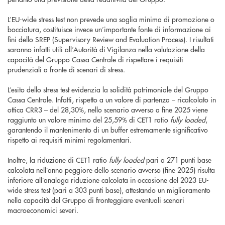
L’EU-wide stress test non prevede una soglia minima di promozione o
bocciatura, costituisce invece un’importante fonte di informazione ai
fini dello SREP (Supervisory Review and Evaluation Process). I risultati
saranno infatti utili all’Autorità di Vigilanza nella valutazione della
capacità del Gruppo Cassa Centrale di rispettare i requisiti
prudenziali a fronte di scenari di stress.
L’esito dello stress test evidenzia la solidità patrimoniale del Gruppo
Cassa Centrale. Infatti, rispetto a un valore di partenza – ricalcolato in
ottica CRR3 – del 28,30%, nello scenario avverso a fine 2025 viene
raggiunto un valore minimo del 25,59% di CET1 ratio
fully loaded
,
garantendo il mantenimento di un buffer estremamente significativo
rispetto ai requisiti minimi regolamentari.
Inoltre, la riduzione di CET1 ratio
fully loaded
pari a 271 punti base
calcolata nell’anno peggiore dello scenario avverso (fine 2025) risulta
inferiore all’analoga riduzione calcolata in occasione del 2023 EU-
wide stress test (pari a 303 punti base), attestando un miglioramento
nella capacità del Gruppo di fronteggiare eventuali scenari
macroeconomici severi.