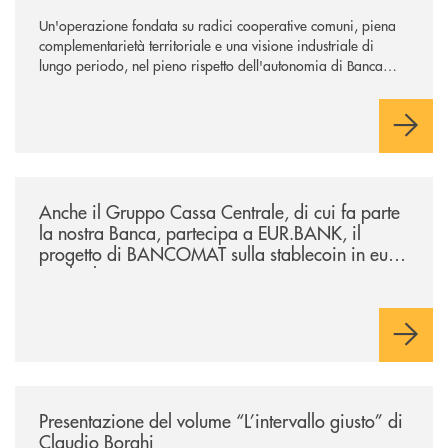
Un'operazione fondata su radici cooperative comuni, piena
complementarietà territoriale e una visione industriale di
lungo periodo, nel pieno rispetto dell'autonomia di Banca
Cambiano. Nei prossimi giorni verrà avviato il periodo di
negoziazione esclusiva per la finalizzazione dell’operazione.
/news/anche-il-gruppo-cassa-centrale-partecipa-a-eurbank-il-progetto-d
Anche il Gruppo Cassa Centrale, di cui fa parte
la nostra Banca, partecipa a EUR.BANK, il
progetto di BANCOMAT sulla stablecoin in euro
e sul relativo ecosistema
/news/presentazione-del-volume-l-intervallo-giusto-di-claudio-borghi/
Presentazione del volume “L’intervallo giusto” di
Claudio Borghi