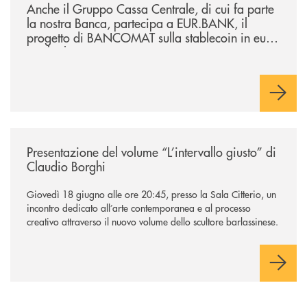
Anche il Gruppo Cassa Centrale, di cui fa parte
la nostra Banca, partecipa a EUR.BANK, il
progetto di BANCOMAT sulla stablecoin in euro
e sul relativo ecosistema
/news/presentazione-del-volume-l-intervallo-giusto-di-claudio-borghi/
Presentazione del volume “L’intervallo giusto” di
Claudio Borghi
Giovedì 18 giugno alle ore 20:45, presso la Sala Citterio, un
incontro dedicato all’arte contemporanea e al processo
creativo attraverso il nuovo volume dello scultore barlassinese.