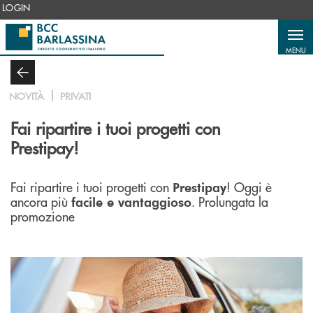
Salta al contenuto principale
LOGIN
MENU
NOVITÀ
PRIVATI
Fai ripartire i tuoi progetti con
Prestipay!
Fai ripartire i tuoi progetti con
! Oggi è
Prestipay
ancora più
. Prolungata la
facile e vantaggioso
promozione