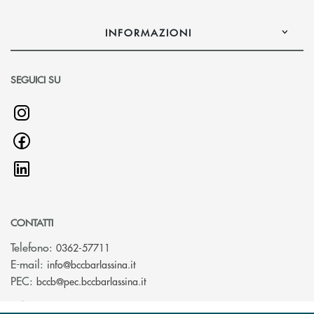
INFORMAZIONI
SEGUICI SU
CONTATTI
Telefono:
0362-57711
(si apre l’app di posta elettronica)
E-mail:
info@bccbarlassina.it
(si apre l’app di posta elettronica)
PEC:
bccb@pec.bccbarlassina.it