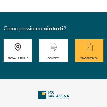
Come possiamo
?
aiutarti
Accedi all' elenco completo delle filiali di BCC Barlassina.
Hai bisogno di assistenza immediata ? Contatt
Hai bisogno di alcuni
TROVA LA FILIALE
CONTATTI
TRASPARENZA