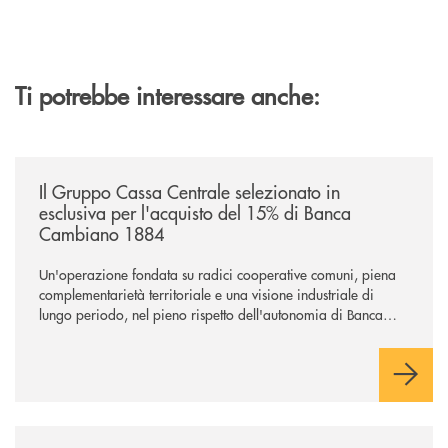
Ti potrebbe interessare anche:
/news/il-gruppo-cassa-centrale-selezionato-in-esclusiva-per-lacquisto
Il Gruppo Cassa Centrale selezionato in
esclusiva per l'acquisto del 15% di Banca
Cambiano 1884
Un'operazione fondata su radici cooperative comuni, piena
complementarietà territoriale e una visione industriale di
lungo periodo, nel pieno rispetto dell'autonomia di Banca
Cambiano. Nei prossimi giorni verrà avviato il periodo di
negoziazione esclusiva per la finalizzazione dell’operazione.
/news/anche-il-gruppo-cassa-centrale-partecipa-a-eurbank-il-progetto-d