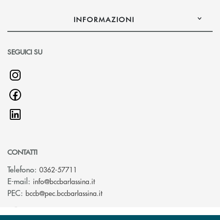
INFORMAZIONI
SEGUICI SU
CONTATTI
Telefono:
0362-57711
(si apre l’app di posta elettronica)
E-mail:
info@bccbarlassina.it
(si apre l’app di posta elettronica)
PEC:
bccb@pec.bccbarlassina.it