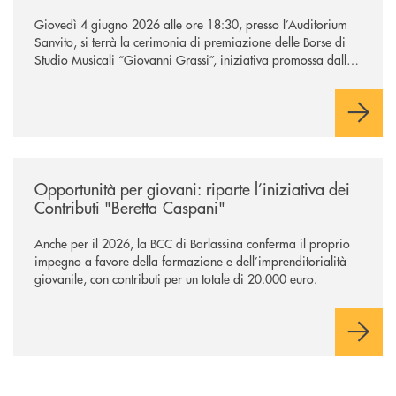
Giovedì 4 giugno 2026 alle ore 18:30, presso l’Auditorium
Sanvito, si terrà la cerimonia di premiazione delle Borse di
Studio Musicali “Giovanni Grassi”, iniziativa promossa dalla
BCC di Barlassina in collaborazione con l’Accademia
Musicale Gaetano Marziali di Seveso.
/news/contributi-beretta-caspani-2026/
Opportunità per giovani: riparte l’iniziativa dei
Contributi "Beretta-Caspani"
Anche per il 2026, la BCC di Barlassina conferma il proprio
impegno a favore della formazione e dell’imprenditorialità
giovanile, con contributi per un totale di 20.000 euro.