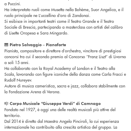
a Puccini.
Ha interpretato ruoli come Musetta nella Bohème, Suor Angelica, e il
ruolo principale ne L’uccellino d’oro di Zandonai.
Si esibisce in importanti teatri come il Teatro Grande e il Teatro
Sociale di Brescia, partecipando a masterclass con artisti del calibro
di Lisette Oropesa e Sara Mingardo.
🎹
Pietro Salvaggio – Pianoforte
Pianista, compositore e direttore d’orchestra, vincitore di prestigiosi
concorsi tra cui il secondo premio al Concorso “Franz Liszt” di Livorno
a soli 15 anni.
Ha collaborato con la Royal Academy of London e il Teatro alla
Scala, lavorando con figure iconiche della danza come Carla Fracci e
Rudolf Nureyev.
Autore di musica cameristica, sacra e jazz, collabora stabilmente con
la Fondazione Arena di Verona.
🎼
Corpo Musicale “Giuseppe Verdi” di Camnago
Fondato nel 1927, è oggi una delle realtà musicali più attive del
territorio.
Dal 2014 è diretto dal Maestro Angelo Pinciroli, la cui esperienza
internazionale ha contribuito alla crescita artistica del gruppo. La