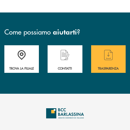
Come possiamo
?
aiutarti
Accedi all' elenco completo delle filiali di BCC Barlassina.
Hai bisogno di assistenza immediata ? Contatt
Hai bisogno di alcuni
TROVA LA FILIALE
CONTATTI
TRASPARENZA