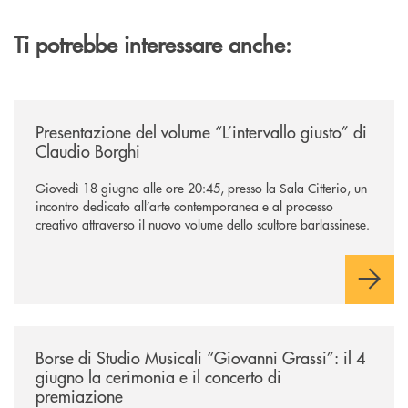
Ti potrebbe interessare anche:
/news/presentazione-del-volume-l-intervallo-giusto-di-claudio-borghi/
Presentazione del volume “L’intervallo giusto” di
Claudio Borghi
Giovedì 18 giugno alle ore 20:45, presso la Sala Citterio, un
incontro dedicato all’arte contemporanea e al processo
creativo attraverso il nuovo volume dello scultore barlassinese.
/news/borse-di-studio-musicali-giovanni-grassi/
Borse di Studio Musicali “Giovanni Grassi”: il 4
giugno la cerimonia e il concerto di
premiazione