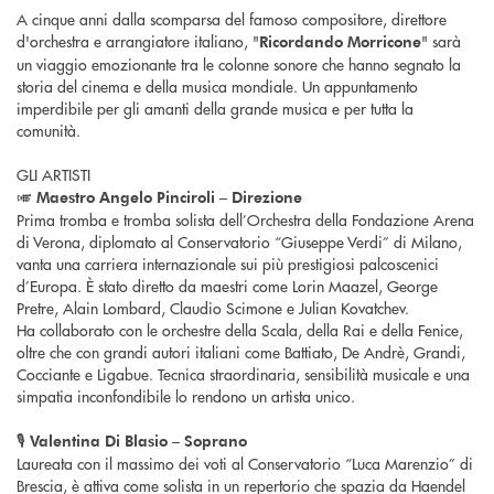
A cinque anni dalla scomparsa del famoso compositore, direttore
d'orchestra e arrangiatore italiano, "
" sarà
Ricordando Morricone
un viaggio emozionante tra le colonne sonore che hanno segnato la
storia del cinema e della musica mondiale. Un appuntamento
imperdibile per gli amanti della grande musica e per tutta la
comunità.
GLI ARTISTI
🎺
Maestro Angelo Pinciroli – Direzione
Prima tromba e tromba solista dell’Orchestra della Fondazione Arena
di Verona, diplomato al Conservatorio “Giuseppe Verdi” di Milano,
vanta una carriera internazionale sui più prestigiosi palcoscenici
d’Europa. È stato diretto da maestri come Lorin Maazel, George
Pretre, Alain Lombard, Claudio Scimone e Julian Kovatchev.
Ha collaborato con le orchestre della Scala, della Rai e della Fenice,
oltre che con grandi autori italiani come Battiato, De Andrè, Grandi,
Cocciante e Ligabue. Tecnica straordinaria, sensibilità musicale e una
simpatia inconfondibile lo rendono un artista unico.
🎙️
Valentina Di Blasio – Soprano
Laureata con il massimo dei voti al Conservatorio “Luca Marenzio” di
Brescia, è attiva come solista in un repertorio che spazia da Haendel