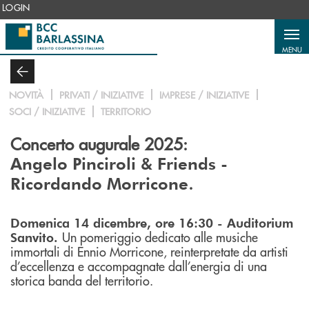
Salta al contenuto principale
LOGIN
MENU
NOVITÀ
PRIVATI / INIZIATIVE
IMPRESE / INIZIATIVE
SOCI / INIZIATIVE
TERRITORIO
Concerto augurale 2025:
Angelo Pinciroli & Friends -
.
Ricordando Morricone
Domenica 14 dicembre, ore 16:30 - Auditorium
Un pomeriggio dedicato alle musiche
Sanvito.
immortali di Ennio Morricone, reinterpretate da artisti
d’eccellenza e accompagnate dall’energia di una
storica banda del territorio.