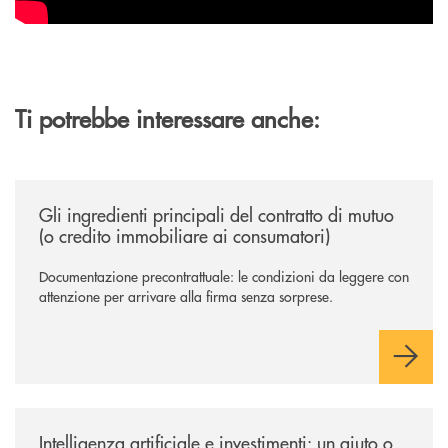
Ti potrebbe interessare anche:
/news/gli-ingredienti-principali-del-contratto-di-mutuo-o-credito-immob
Gli ingredienti principali del contratto di mutuo
(o credito immobiliare ai consumatori)
Documentazione precontrattuale: le condizioni da leggere con
attenzione per arrivare alla firma senza sorprese.
/news/intelligenza-artificiale-e-investimenti-un-aiuto-o-un-rischio/
Intelligenza artificiale e investimenti: un aiuto o