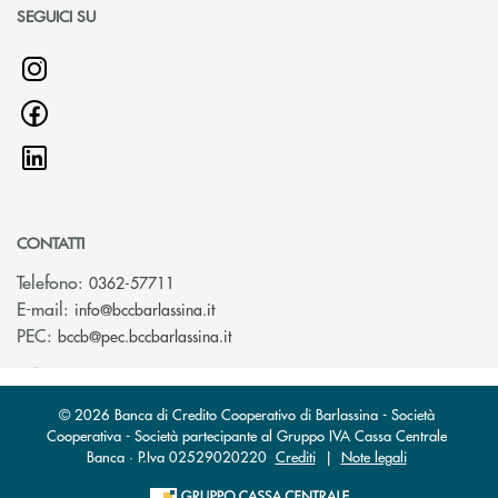
SEGUICI SU
CONTATTI
Telefono:
0362-57711
(si apre l’app di posta elettronica)
E-mail:
info@bccbarlassina.it
(si apre l’app di posta elettronica)
PEC:
bccb@pec.bccbarlassina.it
© 2026 Banca di Credito Cooperativo di Barlassina - Società
Cooperativa - Società partecipante al Gruppo IVA Cassa Centrale
Banca · P.Iva 02529020220
Crediti
|
Note legali