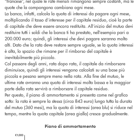
“francese”, nel quale le rate mensili rimangono sempre costanti, ma le
quote che la compongono cambiano ogni mese.
La banca, infatti, calcola la quota di interessi da pagare ogni mese,
moltiplicando il tasso d’interesse per il capitale residuo, cioè la parte
di capitale che deve essere ancora restituita. All’inizio del mutuo devi
restituire tutti i soldi che la banca ti ha prestato, nell’esempio pari a
200.000 euro; quindi, gli interessi che devi pagare saranno molto
alti. Dato che la rata deve restare sempre uguale, se la quota interessi
è alta, lo spazio che rimane per il rimborso del capitale è
inevitabilmente più piccolo.
Col passare degli anni, rata dopo rata, il capitale da rimborsare
diminuisce, quindi gli interessi vengono calcolati su una base più
piccola e pesano sempre meno nella rata. Alla fine del mutuo, le
ultime rate avranno una quota di interessi molto bassa e la maggior
parte della rata servirà a rimborsare il capitale residuo.
Per questo, il piano di ammortamento si presenta come nel grafico
sotto: la rata è sempre la stessa (circa 843 euro) lungo tutta la durata
del mutuo (360 mesi), ma la quota di interessi (area blu) si riduce nel
tempo, mentre la quota capitale (area gialla) cresce gradualmente.
Piano di ammortamento