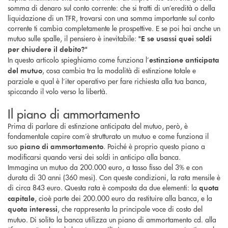
somma di denaro sul conto corrente: che si tratti di un’eredità o della
liquidazione di un TFR, trovarsi con una somma importante sul conto
corrente ti cambia completamente le prospettive. E se poi hai anche un
mutuo sulle spalle, il pensiero è inevitabile:
"E se usassi quei soldi
per chiudere il debito?"
In questo articolo spieghiamo come funziona l’
estinzione anticipata
, cosa cambia tra la modalità di estinzione totale e
del mutuo
parziale e qual è l’iter operativo per fare richiesta alla tua banca,
spiccando il volo verso la libertà.
Il piano di ammortamento
Prima di parlare di estinzione anticipata del mutuo, però, è
fondamentale capire com’è strutturato un mutuo e come funziona il
suo
. Poiché è proprio questo piano a
piano di ammortamento
modificarsi quando versi dei soldi in anticipo alla banca.
Immagina un mutuo da 200.000 euro, a tasso fisso del 3% e con
durata di 30 anni (360 mesi). Con queste condizioni, la rata mensile è
di circa 843 euro. Questa rata è composta da due elementi: la
quota
, cioè parte dei 200.000 euro da restituire alla banca, e la
capitale
, che rappresenta la principale voce di costo del
quota interessi
mutuo. Di solito la banca utilizza un piano di ammortamento cd. alla