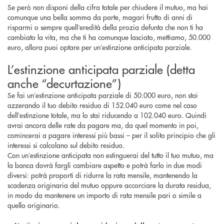
Se però non disponi della cifra totale per chiudere il mutuo, ma hai
comunque una bella somma da parte, magari frutto di anni di
risparmi o sempre quell’eredità della prozia defunta che non ti ha
cambiato la vita, ma che ti ha comunque lasciato, mettiamo, 50.000
euro, allora puoi optare per un’estinzione anticipata parziale.
L’estinzione anticipata parziale (detta
anche “decurtazione”)
Se fai un’estinzione anticipata parziale di 50.000 euro, non stai
azzerando il tuo debito residuo di 152.040 euro come nel caso
dell’estinzione totale, ma lo stai riducendo a 102.040 euro. Quindi
avrai ancora delle rate da pagare ma, da quel momento in poi,
comincerai a pagare interessi più bassi – per il solito principio che gli
interessi si calcolano sul debito residuo.
Con un’estinzione anticipata non estinguerai del tutto il tuo mutuo, ma
la banca dovrà fargli cambiare aspetto e potrà farlo in due modi
diversi: potrà proporti di ridurre la rata mensile, mantenendo la
scadenza originaria del mutuo oppure accorciare la durata residua,
in modo da mantenere un importo di rata mensile pari o simile a
quello originario.