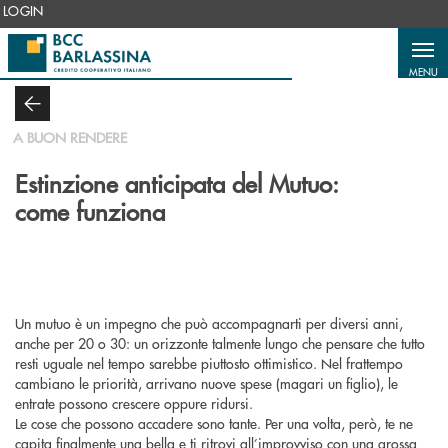
Salta al contenuto principale
LOGIN
MENU
A BUON RENDERE
Estinzione anticipata del Mutuo:
come funziona
Un mutuo è un impegno che può accompagnarti per diversi anni,
anche per 20 o 30: un orizzonte talmente lungo che pensare che tutto
resti uguale nel tempo sarebbe piuttosto ottimistico. Nel frattempo
cambiano le priorità, arrivano nuove spese (magari un figlio), le
entrate possono crescere oppure ridursi.
Le cose che possono accadere sono tante. Per una volta, però, te ne
capita finalmente una bella e ti ritrovi all’improvviso con una grossa