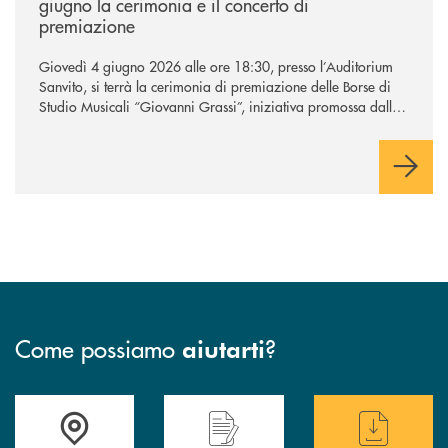
giugno la cerimonia e il concerto di
premiazione
Giovedì 4 giugno 2026 alle ore 18:30, presso l’Auditorium
Sanvito, si terrà la cerimonia di premiazione delle Borse di
Studio Musicali “Giovanni Grassi”, iniziativa promossa dalla
BCC di Barlassina in collaborazione con l’Accademia
Musicale Gaetano Marziali di Seveso.
Come possiamo
?
aiutarti
Accedi all' elenco completo delle filiali di BCC Barlassina.
Hai bisogno di assistenza immediata ? Contatt
Hai bisogno di alcuni