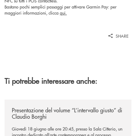
NFC su tutti i POS contactless.
Bastano pochi semplici passaggi per attivare Garmin Pay: per
maggiori informazioni, clicca
qui.
SHARE
Ti potrebbe interessare anche:
/news/presentazione-del-volume-l-intervallo-giusto-di-claudio-borghi/
Presentazione del volume “L’intervallo giusto” di
Claudio Borghi
Giovedì 18 giugno alle ore 20:45, presso la Sala Citterio, un
incontro dedicato all’arte contemporanea e al processo