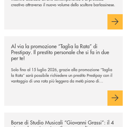
creativo attraverso il nuovo volume dello scultore barlassinese.
/news/al-via-la-promozione-taglia-la-rata-di-prestipay-il-prestito-perso
Al via la promozione “Taglia la Rata” di
Prestipay. Il prestito personale che si fa in due
per te!
Solo fino al 15 luglio 2026, grazie alla promozione “Taglia
la Rata” sarà possibile richiedere un prestito Prestipay con il
vantaggio di una rata più leggera da metà piano di
rimborso.
/news/borse-di-studio-musicali-giovanni-grassi/
Borse di Studio Musicali “Giovanni Grassi”: il 4