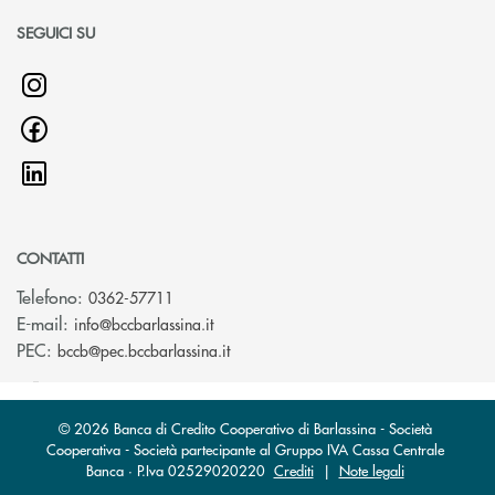
SEGUICI SU
CONTATTI
Telefono:
0362-57711
(si apre l’app di posta elettronica)
E-mail:
info@bccbarlassina.it
(si apre l’app di posta elettronica)
PEC:
bccb@pec.bccbarlassina.it
© 2026 Banca di Credito Cooperativo di Barlassina - Società
Cooperativa - Società partecipante al Gruppo IVA Cassa Centrale
Banca · P.Iva 02529020220
Crediti
|
Note legali