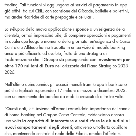
trading. Tali funzioni si aggiungono ai servizi di pagamento in-app
già attivi, tra cui CBILL con scansione del QRcode, bollette e bollettini,
ma anche ricariche di carte prepagate e cellulari.
Lo sviluppo della nuova applicazione risponde a un’esigenza della
clientela, ormai imprescindibile, di compiere operazioni e pagamenti
in qualunque luogo e momento della giornata: un’esigenza che Cassa
Centrale e Allitude hanno tradotto in un servizio di mobile banking
ancora più efficiente ed evoluto, frutto di una strategia di
trasformazione che il Gruppo sta perseguendo con
investimenti per
nell’orizzonte del Piano Strategico 2023-
oltre 170 milioni di Euro
2026.
Nell’ultimo quinquennio, gli accessi mensili tramite app Inbank sono
più che triplicati superando i 17 milioni e mezzo a dicembre 2023,
con un incremento dei bonifici da mobile cresciuti di oltre tre volte.
“Questi dati, letti insieme all’ormai consolidata importanza del canale
di home-banking nel Gruppo Cassa Centrale, evidenziano ancora
una volta
la capacità di intercettare e soddisfare le abitudini e i
, attraverso un’offerta capillare
nuovi comportamenti degli utenti
che, mantenendo centrale il ruolo della Filiale, amplia l’offerta sui