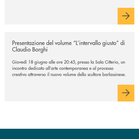
/news/presentazione-del-volume-l-intervallo-giusto-di-claudio-borghi/
Presentazione del volume “L’intervallo giusto” di
Claudio Borghi
Giovedì 18 giugno alle ore 20:45, presso la Sala Citterio, un
incontro dedicato all’arte contemporanea e al processo
creativo attraverso il nuovo volume dello scultore barlassinese.