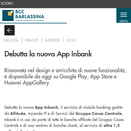
Salta al contenuto principale
LOGIN
MENU
NOVITÀ
PRIVATI
IMPRESE
SOCI
Debutta la nuova App Inbank
Rinnovata nel design e arricchita di nuove funzionalità,
è disponibile da oggi su Google Play, App Store e
Huawei AppGallery
Debutta la nuova
, il servizio di mobile banking gestito
App Inbank
da
, Azienda IT e di Servizi del
Allitude
Gruppo Cassa Centrale.
Inbank è in uso da parte di tutte le banche affiliate del Gruppo Cassa
Centrale e di una ventina di banche clienti, al servizio di
oltre 1,5