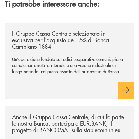
Ti potrebbe interessare anche:
/news/il-gruppo-cassa-centrale-selezionato-in-esclusiva-per-lacquisto
Il Gruppo Cassa Centrale selezionato in
esclusiva per l'acquisto del 15% di Banca
Cambiano 1884
Un'operazione fondata su radici cooperative comuni, piena
complementarietà territoriale e una visione industriale di
lungo periodo, nel pieno rispetto dell'autonomia di Banca
Cambiano. Nei prossimi giorni verrà avviato il periodo di
negoziazione esclusiva per la finalizzazione dell’operazione.
/news/anche-il-gruppo-cassa-centrale-partecipa-a-eurbank-il-progetto-d
Anche il Gruppo Cassa Centrale, di cui fa parte
la nostra Banca, partecipa a EUR.BANK, il
progetto di BANCOMAT sulla stablecoin in euro
e sul relativo ecosistema