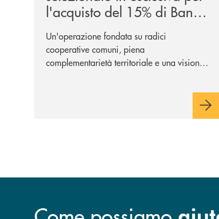
l'acquisto del 15% di Banca
Cambiano 1884
Un'operazione fondata su radici
cooperative comuni, piena
complementarietà territoriale e una visione
industriale di lungo periodo, nel pieno
rispetto dell'autonomia di Banca
Cambiano. Nei prossimi giorni verrà
avviato il periodo di negoziazione
esclusiva per la finalizzazione
dell’operazione.
Come possiamo
aiut