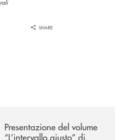
rali
SHARE
ank-il-progetto-di-bancomat-sulla-stablecoin-in-euro/
news/presentazione-del-volume-l-intervallo-giusto-di-clau
Presentazione del volume
“L’intervallo giusto” di