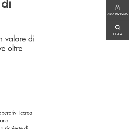
 di
AREA RISERVATA
AREA RISERVATA
CERCA
CERCA
n valore di
e oltre
perativi Iccrea
vano
 richieste di