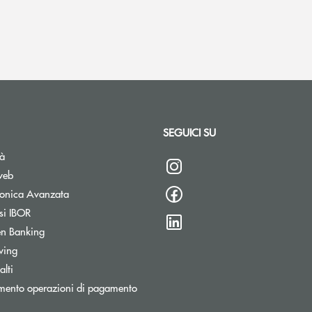
SEGUICI SU
tà
web
tronica Avanzata
si IBOR
n Banking
wing
lti
mento operazioni di pagamento
stra