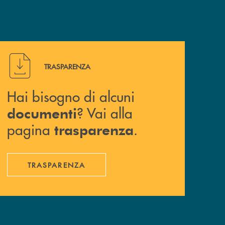
Hai bisogno di alcuni documenti ? Vai alla pagina traspa
TRASPARENZA
Hai bisogno di alcuni
? Vai alla
documenti
pagina
.
trasparenza
TRASPARENZA