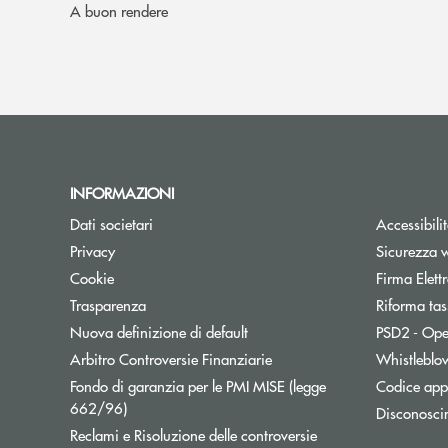
A buon rendere
INFORMAZIONI
Dati societari
Accessibili
Privacy
Sicurezza 
Cookie
Firma Elet
Trasparenza
Riforma tas
Nuova definizione di default
PSD2 - Ope
Apre una nuova finestra
Arbitro Controversie Finanziarie
Whistleblo
Fondo di garanzia per le PMI MISE (legge
Codice appa
Apre una nuova finestra
662/96)
Disconosci
Apre una nuova fine
Reclami e Risoluzione delle controversie