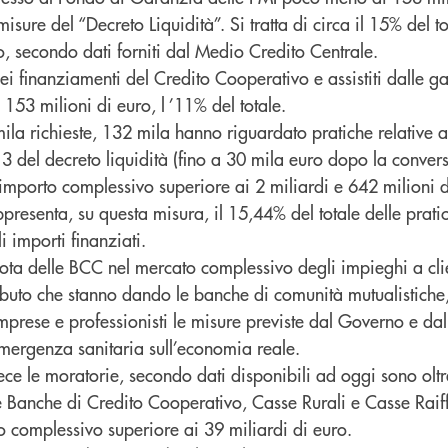
isure del “Decreto Liquidità”. Si tratta di circa il 15% del to
o, secondo dati forniti dal Medio Credito Centrale.
i finanziamenti del Credito Cooperativo e assistiti dalle ga
 153 milioni di euro, l ’11% del totale.
la richieste, 132 mila hanno riguardato pratiche relative ai 
. 13 del decreto liquidità (fino a 30 mila euro dopo la conver
 importo complessivo superiore ai 2 miliardi e 642 milioni di
resenta, su questa misura, il 15,44% del totale delle prati
i importi finanziati.
ta delle BCC nel mercato complessivo degli impieghi a clie
ributo che stanno dando le banche di comunità mutualistiche
imprese e professionisti le misure previste dal Governo e da
emergenza sanitaria sull’economia reale.
ce le moratorie, secondo dati disponibili ad oggi sono oltr
le Banche di Credito Cooperativo, Casse Rurali e Casse Raif
o complessivo superiore ai 39 miliardi di euro.