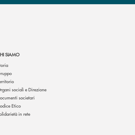
HI SIAMO
toria
ruppo
erritorio
rgani sociali e Direzione
ocumenti societari
odice Etico
olidarietà in rete