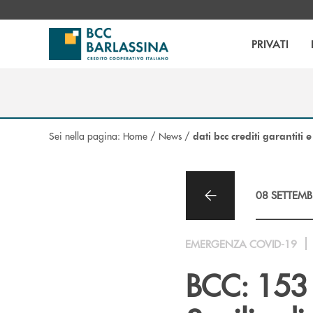
Salta al contenuto principale
PRIVATI
Sei nella pagina:
Home
/
News
/
dati bcc crediti garantiti 
08 SETTEMB
EMERGENZA COVID-19
BCC: 153 m