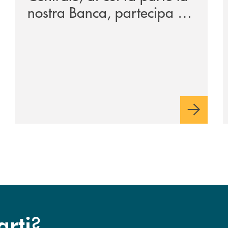
nostra Banca, partecipa a
EUR.BANK, il progetto di
BANCOMAT sulla
stablecoin in euro e sul
relativo ecosistema
?
arti