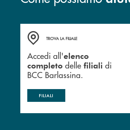
Accedi all' elenco completo delle filiali di BCC
TROVA LA FILIALE
Accedi all'
elenco
delle
di
completo
filiali
BCC Barlassina.
FILIALI