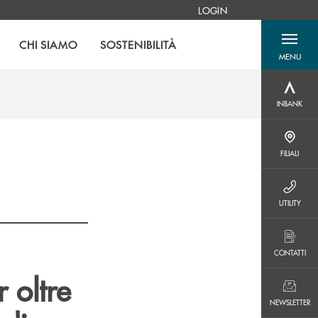
LOGIN
CHI SIAMO
SOSTENIBILITÀ
MENU
menu destra
INBANK
INBANK
FILIALI
FILIALI
UTILITY
UTILITY
CONTATTI
CONTATTI
r oltre
NEWSLETTER
NEWSLETTER