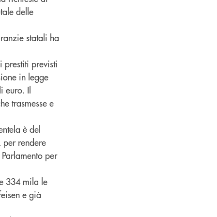
tale delle
ranzie statali ha
prestiti previsti
sione in legge
 euro. Il
che trasmesse e
ntela è del
, per rendere
l Parlamento per
e 334 mila le
feisen e già