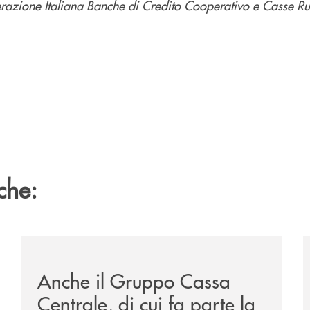
erazione Italiana Banche di Credito Cooperativo e Casse Ru
che:
sclusiva-per-lacquisto-del-15-di-banca-cambiano-1884/
/news/anche-il-gruppo-cassa-centrale-partecipa-a-eurb
/
Anche il Gruppo Cassa
Centrale, di cui fa parte la