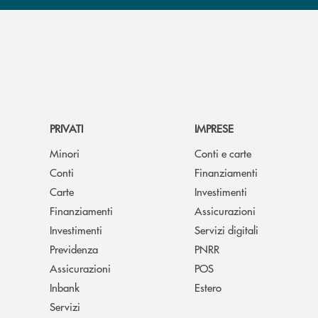
PRIVATI
IMPRESE
Minori
Conti e carte
Conti
Finanziamenti
Carte
Investimenti
Finanziamenti
Assicurazioni
Investimenti
Servizi digitali
Previdenza
PNRR
Assicurazioni
POS
Inbank
Estero
Servizi