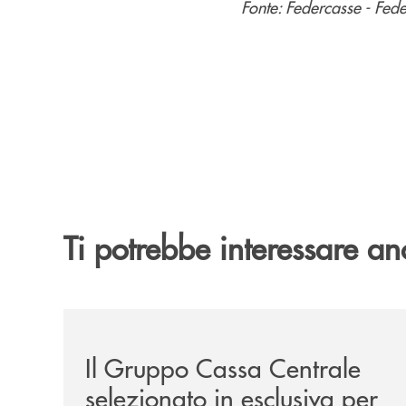
Fonte: Federcasse - Fed
Ti potrebbe interessare an
/news/il-gruppo-cassa-centrale-selezionato-in-e
Il Gruppo Cassa Centrale
selezionato in esclusiva per