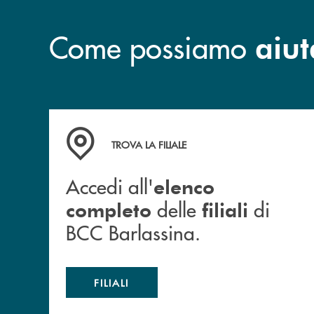
Come possiamo
aiut
Accedi all' elenco completo delle filiali di BCC
TROVA LA FILIALE
Accedi all'
elenco
delle
di
completo
filiali
BCC Barlassina.
FILIALI