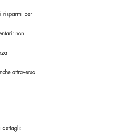
i risparmi per
entari: non
enza
nche attraverso
dettagli: