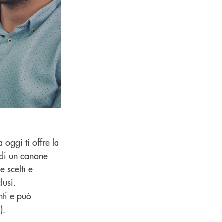
oggi ti offre la
 di un canone
 scelti e
lusi.
nti e può
).