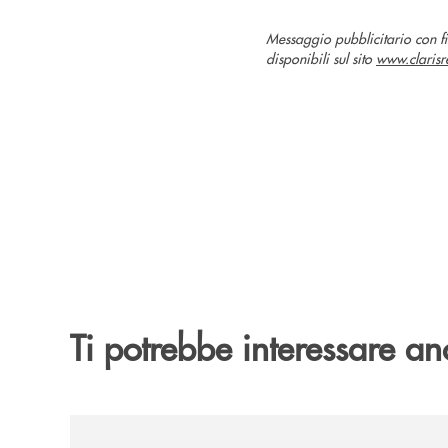
Messaggio pubblicitario con fin
disponibili sul sito
www.clarisre
Ti potrebbe interessare an
/news/presentazione-del-volume-l-intervallo-gius