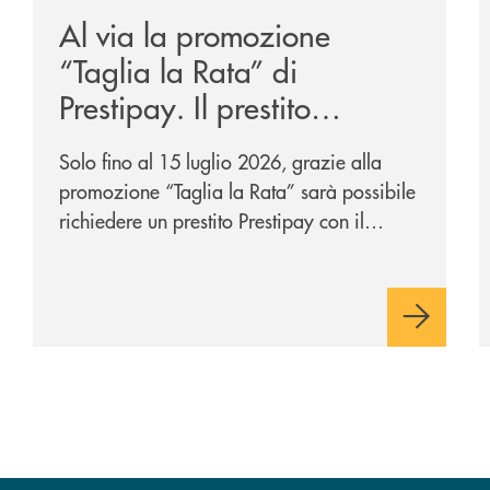
Al via la promozione
“Taglia la Rata” di
Prestipay. Il prestito
personale che si fa in due
Solo fino al 15 luglio 2026, grazie alla
per te!
promozione “Taglia la Rata” sarà possibile
richiedere un prestito Prestipay con il
vantaggio di una rata più leggera da metà
piano di rimborso.