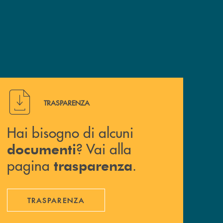
Hai bisogno di alcuni documenti ? Vai alla pagina traspa
TRASPARENZA
Hai bisogno di alcuni
? Vai alla
documenti
pagina
.
trasparenza
TRASPARENZA