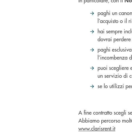
In particolare, con il
No
paghi un canone
l’acquisto o il r
hai sempre incl
dovrai perdere 
paghi esclusiva
l’incombenza di 
puoi scegliere 
un servizio di 
se lo utilizzi pe
A fine contratto scegli s
Abbiamo percorso molta 
www.clarisrent.it