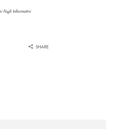
i Fogli Informativi
SHARE
il-prestito-personale-che-si-fa-in-due-per-te/
news/borse-di-studio-musicali-giovanni-grassi/