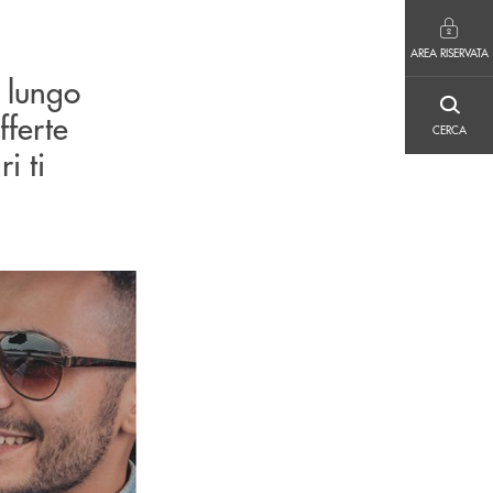
AREA RISERVATA
AREA RISERVATA
a lungo
CERCA
fferte
CERCA
i ti