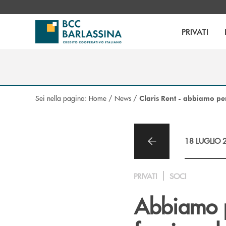
Salta al contenuto principale
PRIVATI
Sei nella pagina:
Home
/
News
/
Claris Rent - abbiamo pe
18 LUGLIO 
PRIVATI
SOCI
Abbiamo p