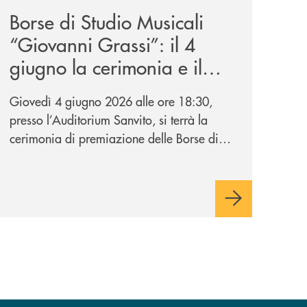
Borse di Studio Musicali
“Giovanni Grassi”: il 4
giugno la cerimonia e il
concerto di premiazione
Giovedì 4 giugno 2026 alle ore 18:30,
presso l’Auditorium Sanvito, si terrà la
cerimonia di premiazione delle Borse di
Studio Musicali “Giovanni Grassi”,
iniziativa promossa dalla BCC di
Barlassina in collaborazione con
l’Accademia Musicale Gaetano Marziali di
Seveso.