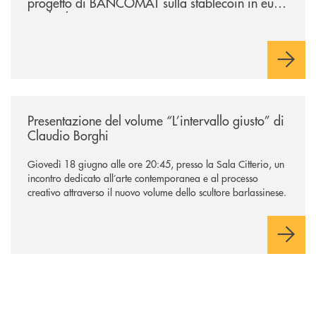
progetto di BANCOMAT sulla stablecoin in euro
e sul relativo ecosistema
/news/presentazione-del-volume-l-intervallo-giusto-di-claudio-borghi/
Presentazione del volume “L’intervallo giusto” di
Claudio Borghi
Giovedì 18 giugno alle ore 20:45, presso la Sala Citterio, un
incontro dedicato all’arte contemporanea e al processo
creativo attraverso il nuovo volume dello scultore barlassinese.