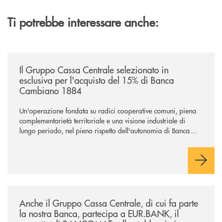
Ti potrebbe interessare anche:
/news/il-gruppo-cassa-centrale-selezionato-in-esclusiva-per-lacquisto
Il Gruppo Cassa Centrale selezionato in
esclusiva per l'acquisto del 15% di Banca
Cambiano 1884
Un'operazione fondata su radici cooperative comuni, piena
complementarietà territoriale e una visione industriale di
lungo periodo, nel pieno rispetto dell'autonomia di Banca
Cambiano. Nei prossimi giorni verrà avviato il periodo di
negoziazione esclusiva per la finalizzazione dell’operazione.
/news/anche-il-gruppo-cassa-centrale-partecipa-a-eurbank-il-progetto-d
Anche il Gruppo Cassa Centrale, di cui fa parte
la nostra Banca, partecipa a EUR.BANK, il