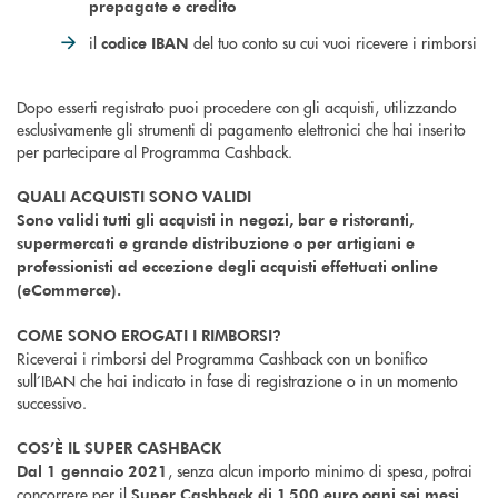
prepagate e credito
il
del tuo conto su cui vuoi ricevere i rimborsi
codice IBAN
Dopo esserti registrato puoi procedere con gli acquisti, utilizzando
esclusivamente gli strumenti di pagamento elettronici che hai inserito
per partecipare al Programma Cashback.
QUALI ACQUISTI SONO VALIDI
Sono validi tutti gli acquisti in negozi, bar e ristoranti,
supermercati e grande distribuzione o per artigiani e
professionisti ad eccezione degli acquisti effettuati online
(eCommerce).
COME SONO EROGATI I RIMBORSI?
Riceverai i rimborsi del Programma Cashback con un bonifico
sull’IBAN che hai indicato in fase di registrazione o in un momento
successivo.
COS’È IL SUPER CASHBACK
, senza alcun importo minimo di spesa, potrai
Dal 1 gennaio 2021
concorrere per il
.
Super Cashback di 1.500 euro ogni sei mesi