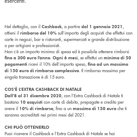
esercenti.
Nel dettaglio, con il
, a partire
,
Cashback
dal 1 gennaio 2021
ottieni il
sull’importo degli acquisti che effettui con
rimborso del 10%
carte in negozi, bar e ristoranti, supermercati e grande distribuzione
o per artigiani e professionisti.
Non c’è un importo minimo di spesa ed è possibile ottenere rimborsi
.
, se effettui un
fino a 300 euro l’anno
Ogni 6 mesi
minimo di 50
ricevi il 10% dell’importo speso,
pagamenti
fino ad un massimo
. Il rimborso massimo per
di 150 euro di rimborso complessivo
singola transazione è di 15 euro.
COS’È L’EXTRA CASHBACK DI NATALE
, con l’Extra Cashback di Natale ti
Dall’8 al 31 dicembre 2020
bastano
con carte di debito, prepagate e credito per
10 acquisti
avere il
, fino a un
che ti
10% di rimborso
massimo di 150 euro
saranno accreditati nei primi mesi del 2021.
CHI PUÒ OTTENERLO
Puoi ricevere il Cashback e l’Extra Cashback di Natale se hai