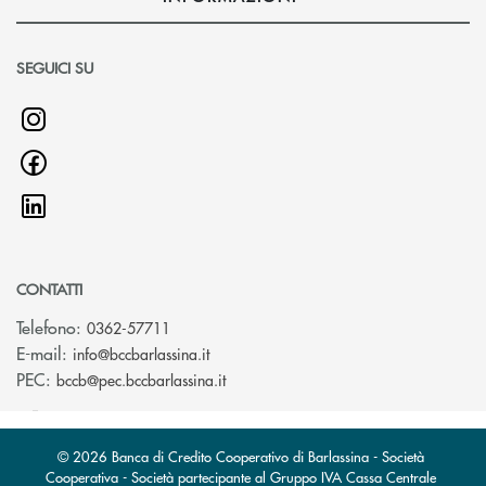
SEGUICI SU
CONTATTI
Telefono:
0362-57711
(si apre l’app di posta elettronica)
E-mail:
info@bccbarlassina.it
(si apre l’app di posta elettronica)
PEC:
bccb@pec.bccbarlassina.it
© 2026 Banca di Credito Cooperativo di Barlassina - Società
Cooperativa - Società partecipante al Gruppo IVA Cassa Centrale