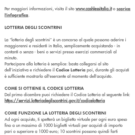
Per maggiori informazioni, visita il sito
www.cashlessitalia.it
o
scarica
.
l'infografica
LOTTERIA DEGLI SCONTRINI
La “lotteria degli scontrini” è un concorso al quale possono aderire i
maggiorenni e residenti in Italia, semplicemente acquistando - in
contanti o senza - beni o servizi presso esercizi commerciali al
minuto.
Partecipare alla lotteria è semplice: basta collegarsi al sito
dell’iniziativa e richiedere il
poi, durante gli acquisti
Codice Lotteria
è sufficiente mostrarlo all'esercente al momento dell’acquisto.
COME SI OTTIENE IL CODICE LOTTERIA
Dal primo dicembre puoi richiedere il Codice Lotteria al seguente link:
https://servizi.lotteriadegliscontrini.gov.it/codicelotteria
COME FUNZIONE LA LOTTERIA DEGLI SCONTRINI
Ad ogni acquisto, ti spetterà un biglietto virtuale per ogni euro speso
fino a un massimo di 1000 biglietti virtuali per acquisti di importo
pari o superiore a 1000 euro; 10 scontrini possono quindi farti