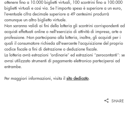
ottenere fino a 10.000 biglietti virtuali, 100 scontrini fino a 100.000
biglietti virtuali e così via. Se l’importo speso è superiore a un euro,
l’eventuale cifra decimale superiore a 49 centesimi produrrà
comunque un altro biglietto virtuale.
Non saranno validi ai fini della lotteria gli scontrini corrispondenti ad
acquisti effettuati online o nell'esercizio di attività di impresa, arte o
professione. Non partecipano alla lotteria, inoltre, gli acquisti per i
quali il consumatore richieda all'esercente l’acquisizione del proprio
codice fiscale a fini di detrazione o deduzione fiscale.
La lotteria avrà estrazioni “ordinarie” ed estrazioni “zerocontanti”: se
avrai utilizzato strumenti di pagamento elettronico parteciperai ad
entrambe.
Per maggiori informazioni, visita il
sito dedicato
.
SHARE