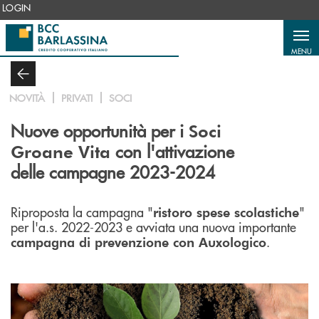
Salta al contenuto principale
LOGIN
MENU
NOVITÀ
PRIVATI
SOCI
Nuove opportunità per i
Soci
con l'attivazione
Groane Vita
delle campagne 2023-2024
Riproposta la campagna "
"
ristoro spese scolastiche
per l'a.s. 2022-2023 e avviata una nuova importante
.
campagna di prevenzione con Auxologico