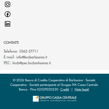
CONTATTI
Telefono:
0362-57711
(si apre l’app di posta elettronica)
E-mail:
info@bccbarlassina.it
(si apre l’app di posta elettronica)
PEC:
bccb@pec.bccbarlassina.it
© 2026 Banca di Credito Cooperativo di Barlassina - Società
Cooperativa - Società partecipante al Gruppo IVA Cassa Centrale
Banca · P.Iva 02529020220
Crediti
|
Note legali