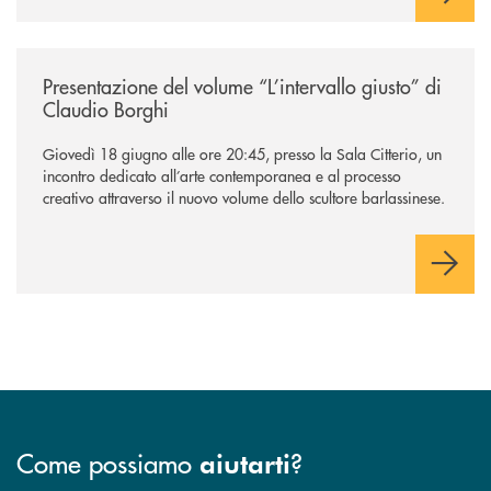
/news/presentazione-del-volume-l-intervallo-giusto-di-claudio-borghi/
Presentazione del volume “L’intervallo giusto” di
Claudio Borghi
Giovedì 18 giugno alle ore 20:45, presso la Sala Citterio, un
incontro dedicato all’arte contemporanea e al processo
creativo attraverso il nuovo volume dello scultore barlassinese.
Come possiamo
?
aiutarti