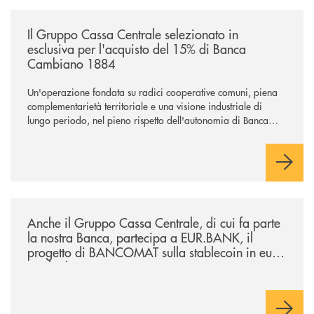
/news/il-gruppo-cassa-centrale-selezionato-in-esclusiva-per-lacquisto
Il Gruppo Cassa Centrale selezionato in
esclusiva per l'acquisto del 15% di Banca
Cambiano 1884
Un'operazione fondata su radici cooperative comuni, piena
complementarietà territoriale e una visione industriale di
lungo periodo, nel pieno rispetto dell'autonomia di Banca
Cambiano. Nei prossimi giorni verrà avviato il periodo di
negoziazione esclusiva per la finalizzazione dell’operazione.
/news/anche-il-gruppo-cassa-centrale-partecipa-a-eurbank-il-progetto-d
Anche il Gruppo Cassa Centrale, di cui fa parte
la nostra Banca, partecipa a EUR.BANK, il
progetto di BANCOMAT sulla stablecoin in euro
e sul relativo ecosistema