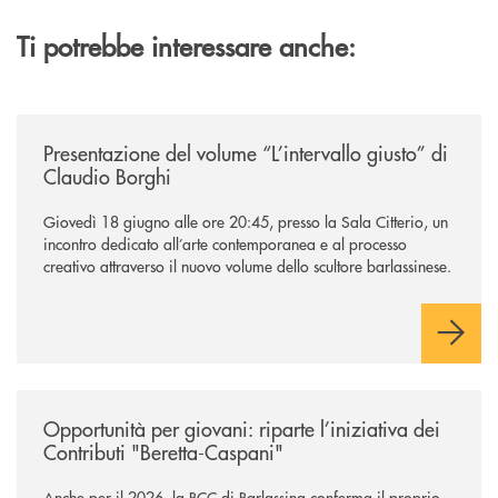
Ti potrebbe interessare anche:
/news/presentazione-del-volume-l-intervallo-giusto-di-claudio-borghi/
Presentazione del volume “L’intervallo giusto” di
Claudio Borghi
Giovedì 18 giugno alle ore 20:45, presso la Sala Citterio, un
incontro dedicato all’arte contemporanea e al processo
creativo attraverso il nuovo volume dello scultore barlassinese.
/news/contributi-beretta-caspani-2026/
Opportunità per giovani: riparte l’iniziativa dei
Contributi "Beretta-Caspani"
Anche per il 2026, la BCC di Barlassina conferma il proprio