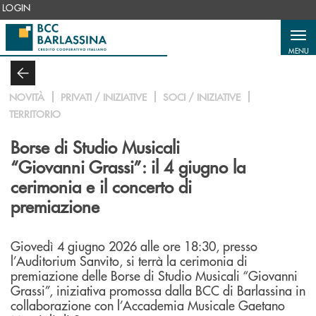
Salta al contenuto principale
LOGIN
MENU
NOVITÀ
PRIVATI / INIZIATIVE
SOCI / INIZIATIVE
TERRITORIO
Borse di Studio Musicali
“Giovanni Grassi”: il 4 giugno la
cerimonia e il concerto di
premiazione
Giovedì 4 giugno 2026 alle ore 18:30, presso
l’Auditorium Sanvito, si terrà la cerimonia di
premiazione delle Borse di Studio Musicali “Giovanni
Grassi”, iniziativa promossa dalla BCC di Barlassina in
collaborazione con l’Accademia Musicale Gaetano