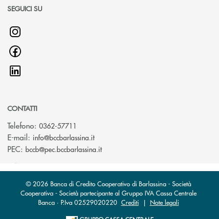
SEGUICI SU
CONTATTI
Telefono:
0362-57711
(si apre l’app di posta elettronica)
E-mail:
info@bccbarlassina.it
(si apre l’app di posta elettronica)
PEC:
bccb@pec.bccbarlassina.it
© 2026 Banca di Credito Cooperativo di Barlassina - Società
Cooperativa - Società partecipante al Gruppo IVA Cassa Centrale
Banca · P.Iva 02529020220
Crediti
|
Note legali