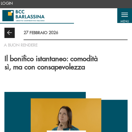
Salta al contenuto principale
LOGIN
MENU
27 FEBBRAIO 2026
A BUON RENDERE
Il bonifico istantaneo: comodità
sì, ma con consapevolezza