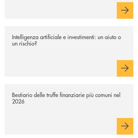
/news/intelligenza-artificiale-e-investimenti-un-aiuto-o-un-rischio/
Intelligenza artificiale e investimenti: un aiuto o
un rischio?
/news/bestiario-delle-truffe-finanziarie-piu-comuni-nel-2026/
Bestiario delle truffe finanziarie più comuni nel
2026