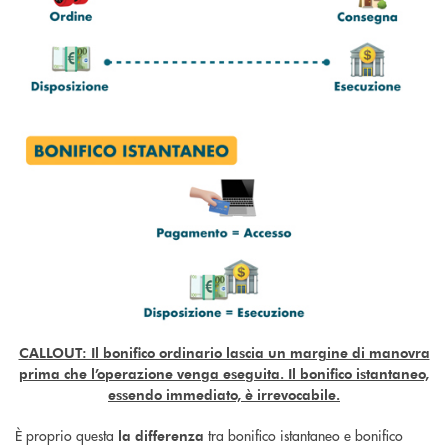
CALLOUT: Il bonifico ordinario lascia un margine di manovra
prima che l’operazione venga eseguita. Il bonifico istantaneo,
essendo immediato, è irrevocabile.
È proprio questa
tra bonifico istantaneo e bonifico
la differenza