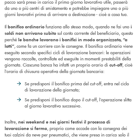
pacco sarà preso in carico il primo giorno lavorativo utile, passerà
da uno o più centri di smistamento e potrebbe impiegare uno o più
giorni lavorativi prima di arrivare a destinazione - cioè a casa tua.
Il
funziona allo stesso modo, quando ne fai uno
bonifico ordinario
i
sul conto corrente del beneficiario, questo
soldi non arrivano subito
perché
le banche lavorano i bonifici in modo organizzato, “a
, come fa un corriere con le consegne. Il bonifico ordinario viene
lotti”
eseguito secondo specifici cicli di lavorazione bancari: le operazioni
vengono raccolte, controllate ed eseguite in momenti prestabiliti della
giornata. Ciascuna banca ha infatti un proprio orario di
, cioè
cut-off
l’orario di chiusura operativa della giornata bancaria:
Se predisponi il bonifico prima del cut-off, entra nel ciclo
di lavorazione della giornata;
Se predisponi il bonifico dopo il cut-off, l’operazione slitta
al giorno lavorativo successivo.
Inoltre,
nei weekend e nei giorni festivi il processo di
, proprio come accade con la consegna dei
lavorazione si ferma
tuoi calzini da neve per pneumatici, che viene presa in carico solo il