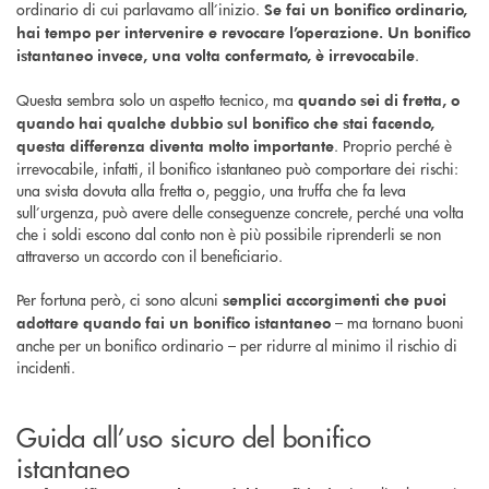
ordinario di cui parlavamo all’inizio.
Se fai un bonifico ordinario,
hai tempo per intervenire e revocare l’operazione. Un bonifico
.
istantaneo invece, una volta confermato, è irrevocabile
Questa sembra solo un aspetto tecnico, ma
quando sei di fretta, o
quando hai qualche dubbio sul bonifico che stai facendo,
. Proprio perché è
questa differenza diventa molto importante
irrevocabile, infatti, il bonifico istantaneo può comportare dei rischi:
una svista dovuta alla fretta o, peggio, una truffa che fa leva
sull’urgenza, può avere delle conseguenze concrete, perché una volta
che i soldi escono dal conto non è più possibile riprenderli se non
attraverso un accordo con il beneficiario.
Per fortuna però, ci sono alcuni
semplici accorgimenti che puoi
– ma tornano buoni
adottare quando fai un bonifico istantaneo
anche per un bonifico ordinario – per ridurre al minimo il rischio di
incidenti.
Guida all’uso sicuro del bonifico
istantaneo