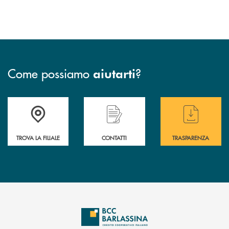
Come possiamo
?
aiutarti
Accedi all' elenco completo delle filiali di BCC Barlassina.
Hai bisogno di assistenza immediata ? Contatt
Hai bisogno di alcuni
TROVA LA FILIALE
CONTATTI
TRASPARENZA