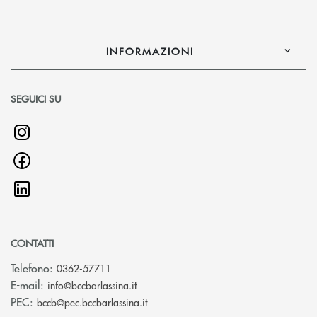
INFORMAZIONI
SEGUICI SU
CONTATTI
Telefono:
0362-57711
(si apre l’app di posta elettronica)
E-mail:
info@bccbarlassina.it
(si apre l’app di posta elettronica)
PEC:
bccb@pec.bccbarlassina.it