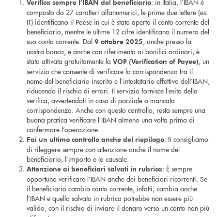
: in Italia, l’IBAN è
Verifica sempre l’IBAN del beneficiario
composto da 27 caratteri alfanumerici, le prime due lettere (es:
IT) identificano il Paese in cui è stato aperto il conto corrente del
beneficiario, mentre le ultime 12 cifre identificano il numero del
suo conto corrente. Dal
, anche presso la
9 ottobre 2025
nostra banca, e anche con riferimento ai bonifici ordinari, è
stata attivata gratuitamente la
, un
VOP (Verification of Payee)
servizio che consente di verificare la corrispondenza tra il
nome del beneficiario inserito e l’intestatario effettivo dell’IBAN,
riducendo il rischio di errori. Il servizio fornisce l’esito della
verifica, avvertendoti in caso di parziale o mancata
corrispondenza. Anche con questo controllo, resta sempre una
buona pratica verificare l’IBAN almeno una volta prima di
confermare l’operazione.
: ti consigliamo
Fai un ultimo controllo anche del riepilogo
di rileggere sempre con attenzione anche il nome del
beneficiario, l’importo e la causale.
: È sempre
Attenzione ai beneficiari salvati in rubrica
opportuno verificare l’IBAN anche dei beneficiari ricorrenti. Se
il beneficiario cambia conto corrente, infatti, cambia anche
l’IBAN e quello salvato in rubrica potrebbe non essere più
valido, con il rischio di inviare il denaro verso un conto non più