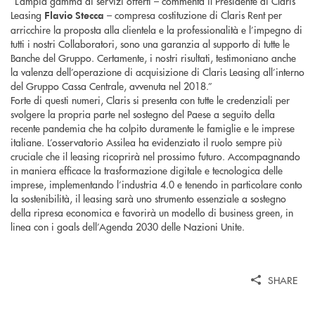
“L’ampia gamma di servizi offerti – commenta il Presidente di Claris
Leasing
– compresa costituzione di Claris Rent per
Flavio Stecca
arricchire la proposta alla clientela e la professionalità e l’impegno di
tutti i nostri Collaboratori, sono una garanzia al supporto di tutte le
Banche del Gruppo. Certamente, i nostri risultati, testimoniano anche
la valenza dell’operazione di acquisizione di Claris Leasing all’interno
del Gruppo Cassa Centrale, avvenuta nel 2018.”
Forte di questi numeri, Claris si presenta con tutte le credenziali per
svolgere la propria parte nel sostegno del Paese a seguito della
recente pandemia che ha colpito duramente le famiglie e le imprese
italiane. L’osservatorio Assilea ha evidenziato il ruolo sempre più
cruciale che il leasing ricoprirà nel prossimo futuro. Accompagnando
in maniera efficace la trasformazione digitale e tecnologica delle
imprese, implementando l’industria 4.0 e tenendo in particolare conto
la sostenibilità, il leasing sarà uno strumento essenziale a sostegno
della ripresa economica e favorirà un modello di business green, in
linea con i goals dell’Agenda 2030 delle Nazioni Unite.
SHARE