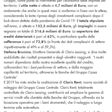
Gruppo, come punto di riferimento per l’economia delle imprese del
territorio. L’
si attesta a
, con un
utile netto
4,7 milioni di Euro
andamento che anche in questi mesi si conferma in linea con le attese,
considerando la lenta ripresa degli investimenti complessivi dopo il
lock-down dettato dalla pandemia da Covid-19. Il
totale stipulato
nell’anno, si attesta a
, gli
in essere
132,5 milioni di Euro
impieghi
segnano un totale di
. La
516,6 milioni di Euro
copertura dei
è pari al
, in particolare quella delle
crediti deteriorati
62%
è pari al
(a fronte dei dati complessivi di settore
sofferenze
72,8%
rispettivamente al 49% e al 59,3%).
, Direttore Generale di Claris Leasing, si dice molto
Stefano Brunino
soddisfatto dei risultati presentati e degli obiettivi raggiunti. “I nostri
numeri dipendono dalla nostra eccellente qualità del credito,
collocandoci tra i
best performer
di settore, e dalla maggior
capillarità sul territorio, attraverso le Banche del Gruppo Cassa
Centrale”.
Il 2019 ha visto anche la costituzione di
, nuova società di
Claris Rent
noleggio del Gruppo Cassa Centrale. Claris Rent; totalmente
controllata da Claris Leasing, contribuirà ad ampliare la gamma di
servizi rivolti alla clientela delle Banche del Gruppo, offrendo sia la
locazione operativa per i beni strumentali, che il noleggio a lungo
termine sulle autovetture.