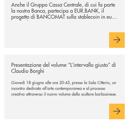
Anche il Gruppo Cassa Centrale, di cui fa parte
la nostra Banca, partecipa a EUR.BANK, il
progetto di BANCOMAT sulla stablecoin in euro
e sul relativo ecosistema
/news/presentazione-del-volume-l-intervallo-giusto-di-claudio-borghi/
Presentazione del volume “L’intervallo giusto” di
Claudio Borghi
Giovedì 18 giugno alle ore 20:45, presso la Sala Citterio, un
incontro dedicato all’arte contemporanea e al processo
creativo attraverso il nuovo volume dello scultore barlassinese.