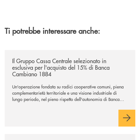
Ti potrebbe interessare anche:
/news/il-gruppo-cassa-centrale-selezionato-in-esclusiva-per-lacquisto
Il Gruppo Cassa Centrale selezionato in
esclusiva per l'acquisto del 15% di Banca
Cambiano 1884
Un'operazione fondata su radici cooperative comuni, piena
complementarietà territoriale e una visione industriale di
lungo periodo, nel pieno rispetto dell'autonomia di Banca
Cambiano. Nei prossimi giorni verrà avviato il periodo di
negoziazione esclusiva per la finalizzazione dell’operazione.
/news/anche-il-gruppo-cassa-centrale-partecipa-a-eurbank-il-progetto-d