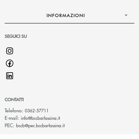
INFORMAZIONI
SEGUICI SU
CONTATTI
Telefono:
0362-57711
(si apre l’app di posta elettronica)
E-mail:
info@bccbarlassina.it
(si apre l’app di posta elettronica)
PEC:
bccb@pec.bccbarlassina.it