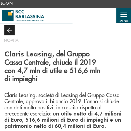
Salta al contenuto principale
LOGIN
MENU
NOVITÀ
, del Gruppo
Claris Leasing
Cassa Centrale, chiude il 2019
con 4,7 mln di utile e 516,6 mln
di impieghi
Claris Leasing, società di Leasing del Gruppo Cassa
Centrale, approva il bilancio 2019. L’anno si chiude
con dati molto positivi, in crescita rispetto al
precedente esercizio:
un utile netto di 4,7 milioni
di Euro, 516,6 milioni di Euro di impieghi e un
patrimonio netto di 60,4 milioni di Euro.