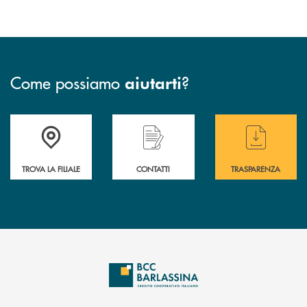
Come possiamo
?
aiutarti
Accedi all' elenco completo delle filiali di BCC Barlassina.
Hai bisogno di assistenza immediata ? Contatt
Hai bisogno di alcuni
TROVA LA FILIALE
CONTATTI
TRASPARENZA