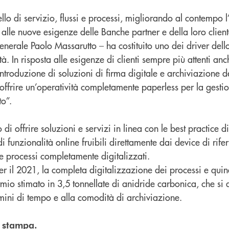
llo di servizio, flussi e processi, migliorando al contempo l’
alle nuove esigenze delle Banche partner e della loro cliente
nerale Paolo Massarutto – ha costituito uno dei driver dell
à. In risposta alle esigenze di clienti sempre più attenti anc
l’introduzione di soluzioni di firma digitale e archiviazione 
ffrire un’operatività completamente paperless per la gestio
to”.
di offrire soluzioni e servizi in linea con le best practice d
i funzionalità online fruibili direttamente dai device di rif
e processi completamente digitalizzati.
per il 2021, la completa digitalizzazione dei processi e quin
rmio stimato in 3,5 tonnellate di anidride carbonica, che si
mini di tempo e alla comodità di archiviazione.
o stampa.