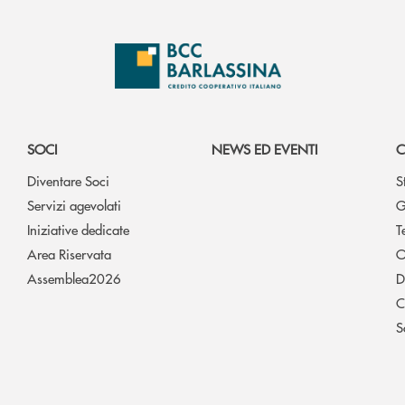
SOCI
NEWS ED EVENTI
C
Diventare Soci
S
Servizi agevolati
G
Iniziative dedicate
T
Area Riservata
O
Assemblea2026
D
C
S