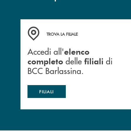
Accedi all' elenco completo delle filiali di BCC
TROVA LA FILIALE
Accedi all'
elenco
delle
di
completo
filiali
BCC Barlassina.
FILIALI