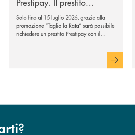
Prestipay. Il prestito
personale che si fa in due
Solo fino al 15 luglio 2026, grazie alla
per te!
promozione “Taglia la Rata” sarà possibile
richiedere un prestito Prestipay con il
vantaggio di una rata più leggera da metà
piano di rimborso.
?
arti