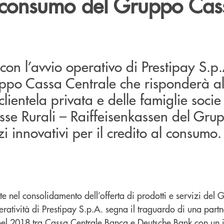
l consumo del Gruppo Cas
 con l’avvio operativo di Prestipay S.p
uppo Cassa Centrale che risponderà al
lientela privata e delle famiglie socie 
sse Rurali – Raiffeisenkassen del Gru
zi innovativi per il credito al consumo.
e nel consolidamento dell’offerta di prodotti e servizi del
peratività di Prestipay S.p.A. segna il traguardo di una part
à nel 2018 tra Cassa Centrale Banca e Deutsche Bank con un