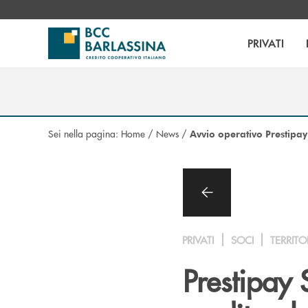
Salta al contenuto principale
PRIVATI
Sei nella pagina:
Home
/
News
/
Avvio operativo Prestipay
PRIVATI
SOCI
TERRITO
Prestipay S