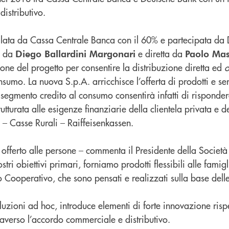
istributivo.
ollata da Cassa Centrale Banca con il 60% e partecipata da
a da
e diretta da
Diego Ballardini Margonari
Paolo Mas
one del progetto per consentire la distribuzione diretta ed
o
nsumo. La nuova S.p.A. arricchisce l’offerta di prodotti e ser
 segmento credito al consumo consentirà infatti di risponde
utturata alle esigenze finanziarie della clientela privata e d
C – Casse Rurali – Raiffeisenkassen.
o offerto alle persone – commenta il Presidente della Societ
tri obiettivi primari, forniamo prodotti flessibili alle famigli
 Cooperativo, che sono pensati e realizzati sulla base delle
luzioni ad hoc, introduce elementi di forte innovazione rispe
raverso l’accordo commerciale e distributivo.