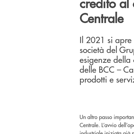
credito a
Centrale
Il 2021 si apre
società del Gr
esigenze della c
delle BCC – Ca
prodotti e servi
Un altro passo important
Centrale. L’avvio dell’o
industriale iniziata gi