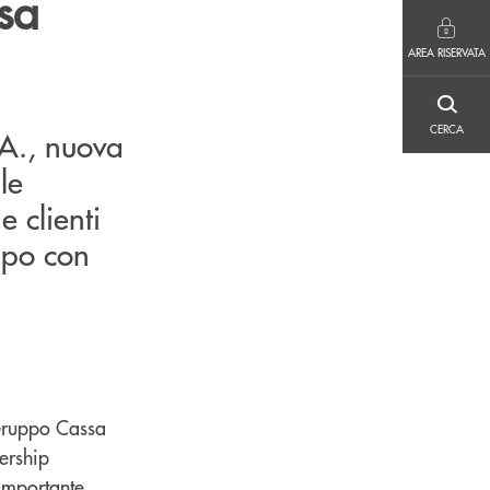
sa
AREA RISERVATA
AREA RISERVATA
CERCA
CERCA
.A., nuova
le
e clienti
ppo con
 Gruppo Cassa
nership
 importante