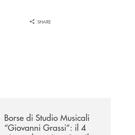
SHARE
il-prestito-personale-che-si-fa-in-due-per-te/
news/borse-di-studio-musicali-giovanni-grassi/
Borse di Studio Musicali
“Giovanni Grassi”: il 4