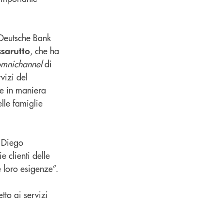
 Deutsche Bank
, che ha
sarutto
mnichannel
di
vizi del
re in maniera
elle famiglie
à Diego
e clienti delle
 loro esigenze”.
tto ai servizi