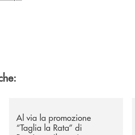
che:
to-di-claudio-borghi/
/news/al-via-la-promozione-taglia-la-rata-di-prestipay-
/
Al via la promozione
“Taglia la Rata” di