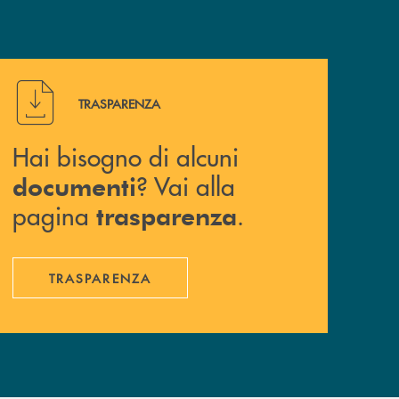
Hai bisogno di alcuni documenti ? Vai alla pagina traspa
TRASPARENZA
Hai bisogno di alcuni
? Vai alla
documenti
pagina
.
trasparenza
TRASPARENZA