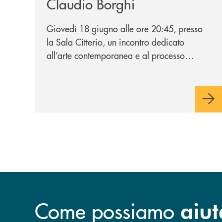
Claudio Borghi
Giovedì 18 giugno alle ore 20:45, presso
la Sala Citterio, un incontro dedicato
all’arte contemporanea e al processo
creativo attraverso il nuovo volume dello
scultore barlassinese.
Come possiamo
aiut