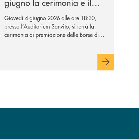
giugno la cerimonia e il
concerto di premiazione
Giovedì 4 giugno 2026 alle ore 18:30,
presso l’Auditorium Sanvito, si terrà la
cerimonia di premiazione delle Borse di
Studio Musicali “Giovanni Grassi”,
iniziativa promossa dalla BCC di
Barlassina in collaborazione con
l’Accademia Musicale Gaetano Marziali di
Seveso.