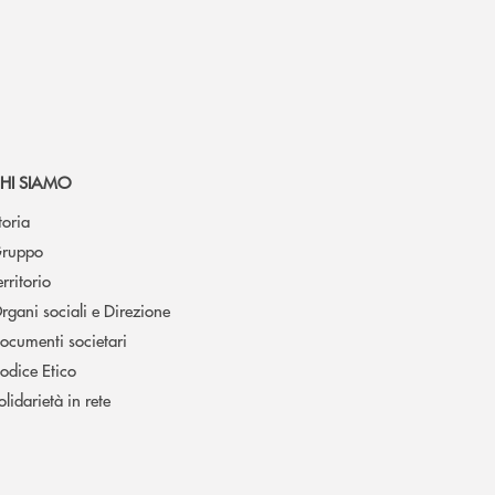
HI SIAMO
toria
ruppo
erritorio
rgani sociali e Direzione
ocumenti societari
odice Etico
olidarietà in rete