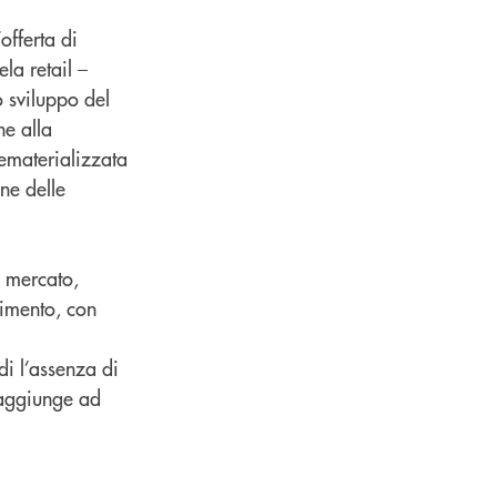
offerta di
la retail –
o sviluppo del
he alla
dematerializzata
ne delle
i mercato,
erimento, con
di l’assenza di
 aggiunge ad