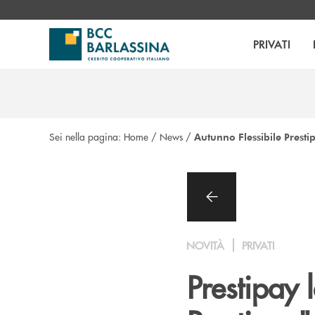
Salta al contenuto principale
PRIVATI
Sei nella pagina:
Home
/
News
/
Autunno Flessibile Presti
NOVITÀ
PRIVATI
Prestipay 