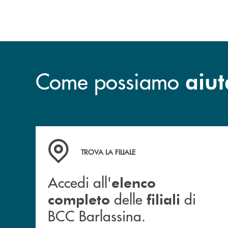
dell’operazione.
Come possiamo
aiut
Accedi all' elenco completo delle filiali di BCC
TROVA LA FILIALE
Accedi all'
elenco
delle
di
completo
filiali
BCC Barlassina.