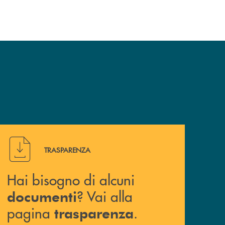
Hai bisogno di alcuni documenti ? Vai alla pagina traspa
TRASPARENZA
Hai bisogno di alcuni
? Vai alla
documenti
pagina
.
trasparenza