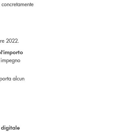
e concretamente
bre 2022.
e
l'importo
l'impegno
mporta alcun
 digitale