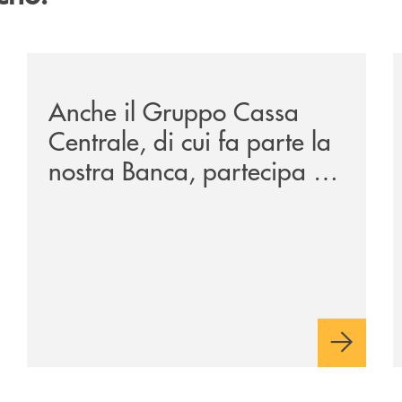
sclusiva-per-lacquisto-del-15-di-banca-cambiano-1884/
/news/anche-il-gruppo-cassa-centrale-partecipa-a-eurb
/
Anche il Gruppo Cassa
Centrale, di cui fa parte la
nostra Banca, partecipa a
EUR.BANK, il progetto di
BANCOMAT sulla
stablecoin in euro e sul
relativo ecosistema