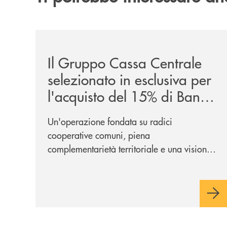
/news/il-gruppo-cassa-centrale-selezionato-in-e
Il Gruppo Cassa Centrale
selezionato in esclusiva per
l'acquisto del 15% di Banca
Cambiano 1884
Un'operazione fondata su radici
cooperative comuni, piena
complementarietà territoriale e una visione
industriale di lungo periodo, nel pieno
rispetto dell'autonomia di Banca
Cambiano. Nei prossimi giorni verrà
avviato il periodo di negoziazione
esclusiva per la finalizzazione