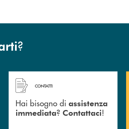
?
arti
 Barlassina.
Hai bisogno di assistenza immediata ? Contattaci !
CONTATTI
Hai bisogno di
assistenza
?
!
immediata
Contattaci