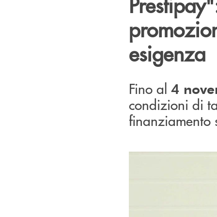
Prestipay":
promozion
esigenza
Fino al
4 nove
condizioni di t
finanziamento s