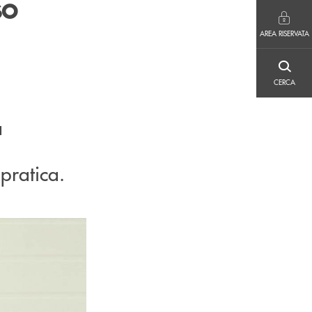
so
AREA RISERVATA
i
AREA RISERVATA
CERCA
CERCA
a
pratica.