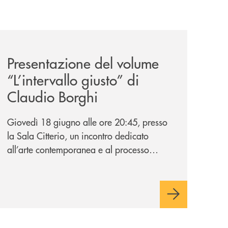
ank-il-progetto-di-bancomat-sulla-stablecoin-in-euro/
news/presentazione-del-volume-l-intervallo-giusto-di-clau
Presentazione del volume
“L’intervallo giusto” di
Claudio Borghi
Giovedì 18 giugno alle ore 20:45, presso
la Sala Citterio, un incontro dedicato
all’arte contemporanea e al processo
creativo attraverso il nuovo volume dello
scultore barlassinese.