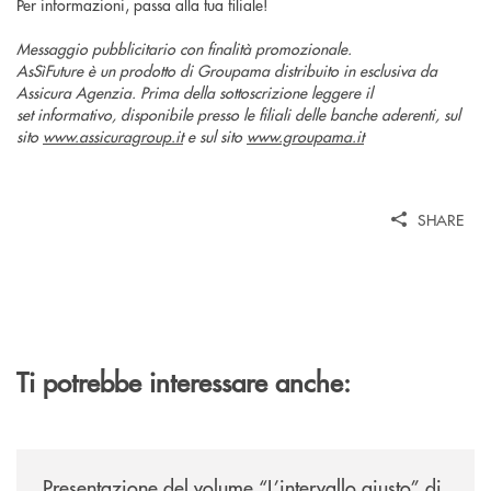
Per informazioni, passa alla tua filiale!
Messaggio pubblicitario con finalità promozionale.
AsSìFuture è un prodotto di Groupama distribuito in esclusiva da
Assicura Agenzia. Prima della sottoscrizione leggere il
set informativo, disponibile presso le filiali delle banche aderenti, sul
sito
www.assicuragroup.it
e sul sito
www.groupama.it
SHARE
Ti potrebbe interessare anche:
/news/presentazione-del-volume-l-intervallo-giusto-di-claudio-borghi/
Presentazione del volume “L’intervallo giusto” di