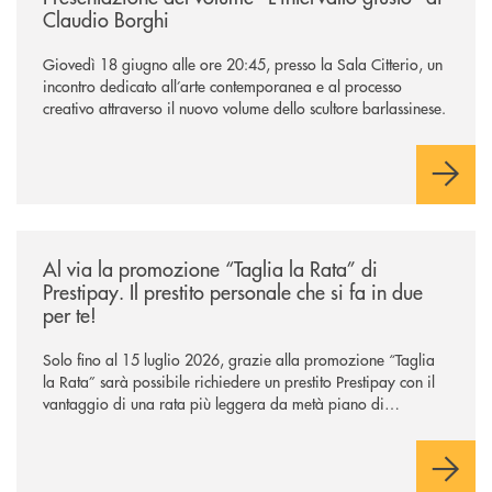
Claudio Borghi
Giovedì 18 giugno alle ore 20:45, presso la Sala Citterio, un
incontro dedicato all’arte contemporanea e al processo
creativo attraverso il nuovo volume dello scultore barlassinese.
/news/al-via-la-promozione-taglia-la-rata-di-prestipay-il-prestito-perso
Al via la promozione “Taglia la Rata” di
Prestipay. Il prestito personale che si fa in due
per te!
Solo fino al 15 luglio 2026, grazie alla promozione “Taglia
la Rata” sarà possibile richiedere un prestito Prestipay con il
vantaggio di una rata più leggera da metà piano di
rimborso.