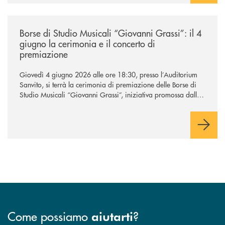
/news/borse-di-studio-musicali-giovanni-grassi/
Borse di Studio Musicali “Giovanni Grassi”: il 4
giugno la cerimonia e il concerto di
premiazione
Giovedì 4 giugno 2026 alle ore 18:30, presso l’Auditorium
Sanvito, si terrà la cerimonia di premiazione delle Borse di
Studio Musicali “Giovanni Grassi”, iniziativa promossa dalla
BCC di Barlassina in collaborazione con l’Accademia
Musicale Gaetano Marziali di Seveso.
Come possiamo
?
aiutarti