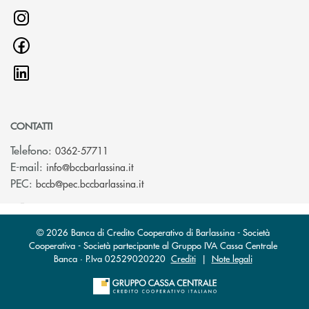
CONTATTI
Telefono:
0362-57711
(si apre l’app di posta elettronica)
E-mail:
info@bccbarlassina.it
(si apre l’app di posta elettronica)
PEC:
bccb@pec.bccbarlassina.it
© 2026 Banca di Credito Cooperativo di Barlassina - Società
Cooperativa - Società partecipante al Gruppo IVA Cassa Centrale
Banca · P.Iva 02529020220
Crediti
|
Note legali