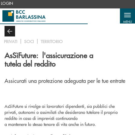
Salta al contenuto principale
LOGIN
MENU
PRIVATI
SOCI
TERRITORIO
AsSìFuture: l'assicurazione a
tutela del reddito
Assicurati una protezione adeguata per le tue entrate
AsSìFuture si rivolge ai lavoratori dipendenti, sia pubblici che
privati, autonomi o assimilati che desiderano tutelare il proprio
reddito in caso di imprevisti continuando
a mantenere lo stesso tenore di vita anche in futuro.