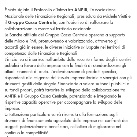
È stato siglato il Protocollo d’Intesa tra
, l’Associazione
ANFIR
Nazionale delle Finanziarie Regionali, presieduta da Michele Vietti e
il
, con l’obiettivo di rafforzare la
Gruppo
Cassa Centrale
collaborazione in essere sul territorio nazionale.
Le Banche affiliate del Gruppo Cassa Centrale operano a supporto
delle micro e PMI, promuovendo e valorizzando, attraverso gli
accordi già in essere, le diverse iniziative sviluppate nei territori di
competenza dalle Finanziarie Regionali.
L’iniziativa si inserisce nell’ambito della recente riforma degli incentivi
pubblici a favore delle imprese con la finalità di standardizzare gli
attuali strumenti di aiuto. L’individuazione di prodotti specifici,
rispondenti alle esigenze del tessuto imprenditoriale e sinergici con gli
strumenti gestiti dalle singole Finanziarie a valere su fondi pubblici e
su fondi propri, potrà favorire lo sviluppo della collaborazione tra
ANFIR e il Gruppo Cassa Centrale, potenziando e integrando le
rispettive capacità operative per accompagnare lo sviluppo delle
imprese.
Un’attenzione particolare verrà riservata alla formazione sugli
strumenti di finanziamento agevolato delle imprese nei confronti dei
soggetti potenzialmente beneficiari, nell’ottica di migliorarne nel
continuo la competitività.