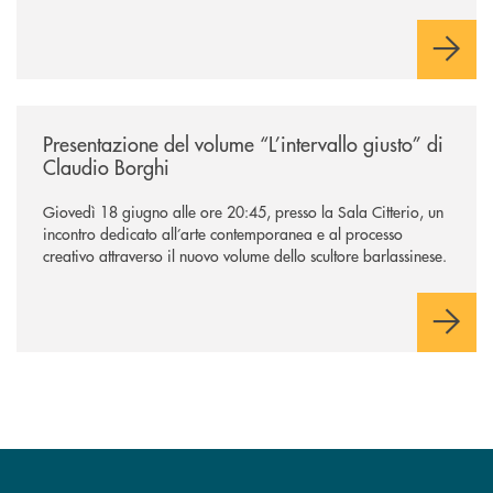
/news/presentazione-del-volume-l-intervallo-giusto-di-claudio-borghi/
Presentazione del volume “L’intervallo giusto” di
Claudio Borghi
Giovedì 18 giugno alle ore 20:45, presso la Sala Citterio, un
incontro dedicato all’arte contemporanea e al processo
creativo attraverso il nuovo volume dello scultore barlassinese.