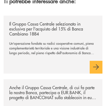
Ti potrebbe interessare anche:
/news/il-gruppo-cassa-centrale-selezionato-in-esclusiva-per-lacquisto
Il Gruppo Cassa Centrale selezionato in
esclusiva per l'acquisto del 15% di Banca
Cambiano 1884
Un'operazione fondata su radici cooperative comuni, piena
complementarietà territoriale e una visione industriale di
lungo periodo, nel pieno rispetto dell'autonomia di Banca
Cambiano. Nei prossimi giorni verrà avviato il periodo di
negoziazione esclusiva per la finalizzazione dell’operazione.
/news/anche-il-gruppo-cassa-centrale-partecipa-a-eurbank-il-progetto-d
Anche il Gruppo Cassa Centrale, di cui fa parte
la nostra Banca, partecipa a EUR.BANK, il
progetto di BANCOMAT sulla stablecoin in euro
e sul relativo ecosistema