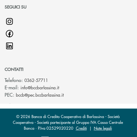
SEGUICI SU
CONTATTI
Telefono:
0362-57711
(si apre l’app di posta elettronica)
E-mail:
info@bccbarlassina.it
(si apre l’app di posta elettronica)
PEC:
bccb@pec.bccbarlassina.it
© 2026 Banca di Credito Cooperativo di Barlassina - Società
Cooperativa - Società partecipante al Gruppo IVA Cassa Centrale
Banca · P.Iva 02529020220
Crediti
|
Note legali