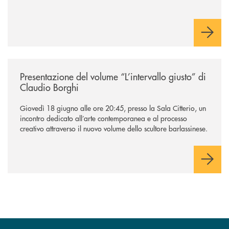
e sul relativo ecosistema
/news/presentazione-del-volume-l-intervallo-giusto-di-claudio-borghi/
Presentazione del volume “L’intervallo giusto” di
Claudio Borghi
Giovedì 18 giugno alle ore 20:45, presso la Sala Citterio, un
incontro dedicato all’arte contemporanea e al processo
creativo attraverso il nuovo volume dello scultore barlassinese.