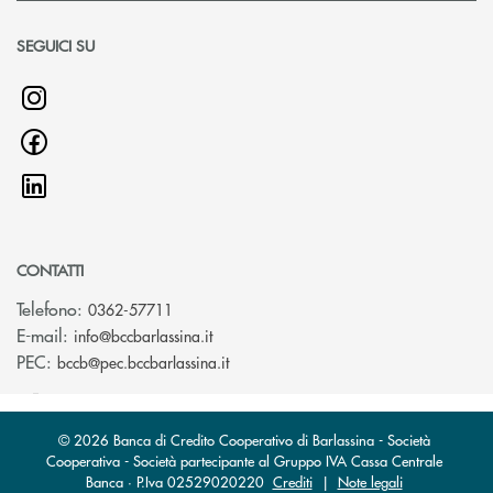
SEGUICI SU
CONTATTI
Telefono:
0362-57711
(si apre l’app di posta elettronica)
E-mail:
info@bccbarlassina.it
(si apre l’app di posta elettronica)
PEC:
bccb@pec.bccbarlassina.it
© 2026 Banca di Credito Cooperativo di Barlassina - Società
Cooperativa - Società partecipante al Gruppo IVA Cassa Centrale
Banca · P.Iva 02529020220
Crediti
|
Note legali