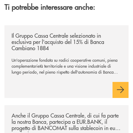
Ti potrebbe interessare anche:
/news/il-gruppo-cassa-centrale-selezionato-in-esclusiva-per-lacquisto
Il Gruppo Cassa Centrale selezionato in
esclusiva per l'acquisto del 15% di Banca
Cambiano 1884
Un'operazione fondata su radici cooperative comuni, piena
complementarietà territoriale e una visione industriale di
lungo periodo, nel pieno rispetto dell'autonomia di Banca
Cambiano. Nei prossimi giorni verrà avviato il periodo di
negoziazione esclusiva per la finalizzazione dell’operazione.
/news/anche-il-gruppo-cassa-centrale-partecipa-a-eurbank-il-progetto-d
Anche il Gruppo Cassa Centrale, di cui fa parte
la nostra Banca, partecipa a EUR.BANK, il
progetto di BANCOMAT sulla stablecoin in euro