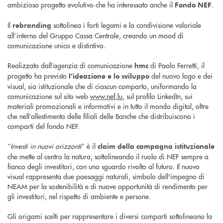
ambizioso progetto evolutivo che ha interessato anche il
.
Fondo NEF
Il
sottolinea i forti legami e la condivisione valoriale
rebranding
all’interno del Gruppo Cassa Centrale, creando un mood di
comunicazione unico e distintivo.
Realizzato dall’agenzia di comunicazione
di Paolo Ferretti, il
hmc
progetto ha previsto
del nuovo logo e dei
l’ideazione e lo sviluppo
visual, sia istituzionale che di ciascun comparto, uniformando la
comunicazione sul sito web
www.nef.lu
, sul profilo LinkedIn, sui
materiali promozionali e informativi e in tutto il mondo digital, oltre
che nell’allestimento delle filiali delle Banche che distribuiscono i
comparti del fondo NEF.
“
Investi in nuovi orizzonti
” è il
claim della campagna istituzionale
che mette al centro la natura, sottolineando il ruolo di NEF sempre a
fianco degli investitori, con uno sguardo rivolto al futuro. Il nuovo
visual rappresenta due paesaggi naturali, simbolo dell'impegno di
NEAM per la sostenibilità e di nuove opportunità di rendimento per
gli investitori, nel rispetto di ambiente e persone.
Gli origami scelti per rappresentare i diversi comparti sottolineano la