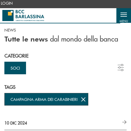
Salta al contenuto principale
LOGIN
MENU
NEWS
dal mondo della banca
Tutte le news
CATEGORIE
SOCI
TAGS
CAMPAGNA ARMA DEI CARABINIERI
10 DIC 2024