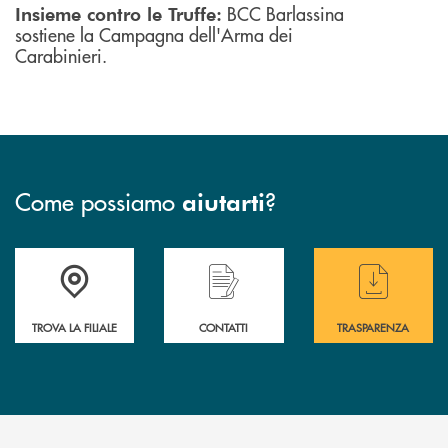
BCC Barlassina
Insieme contro le Truffe:
sostiene la Campagna dell'Arma dei
Carabinieri.
Come possiamo
?
aiutarti
Accedi all' elenco completo delle filiali di BCC Barlassina.
Hai bisogno di assistenza immediata ? Contatt
Hai bisogno di alcuni
TROVA LA FILIALE
CONTATTI
TRASPARENZA