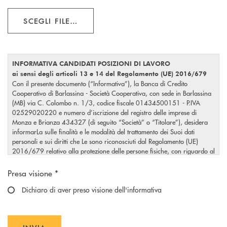
SCEGLI FILE…
INFORMATIVA CANDIDATI POSIZIONI DI LAVORO
ai sensi degli articoli 13 e 14 del Regolamento (UE) 2016/679
Con il presente documento (“Informativa”), la Banca di Credito
Cooperativo di Barlassina - Società Cooperativa, con sede in Barlassina
(MB) via C. Colombo n. 1/3, codice fiscale 01434500151 - P.IVA
02529020220 e numero d’iscrizione del registro delle imprese di
Monza e Brianza 434327 (di seguito “Società” o “Titolare”), desidera
informarLa sulle finalità e le modalità del trattamento dei Suoi dati
personali e sui diritti che Le sono riconosciuti dal Regolamento (UE)
2016/679 relativo alla protezione delle persone fisiche, con riguardo al
trattamento dei dati personali nonché alla loro libera circolazione
Scegliere un'opzione
(“GDPR”).
Presa visione *
Dichiaro di aver preso visione dell'informativa
1. Finalità del trattamento relative allo Screening del Curriculum
Vitae e alla selezione del personale
Il trattamento dei Suoi dati personali è necessario per l'esecuzione delle
attività condotte dal Titolare del Trattamento, che prevedono: a) ricezione