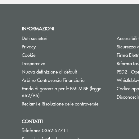
INFORMAZIONI
Dati societari
Accessibili
Privacy
Sicurezza 
Cookie
Firma Elet
Trasparenza
Riforma tas
Nuova definizione di default
PSD2 - Ope
Apre una nuova finestra
Arbitro Controversie Finanziarie
Whistleblo
Fondo di garanzia per le PMI MISE (legge
Codice appa
Apre una nuova finestra
662/96)
Disconosci
Apre una nuova fine
Reclami e Risoluzione delle controversie
CONTATTI
Telefono:
0362-57711
(si apre l’app di posta elett