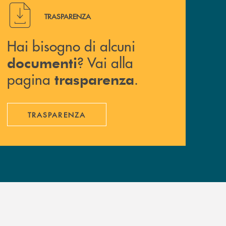
Hai bisogno di alcuni documenti ? Vai alla pagina traspa
TRASPARENZA
Hai bisogno di alcuni
? Vai alla
documenti
pagina
.
trasparenza
TRASPARENZA