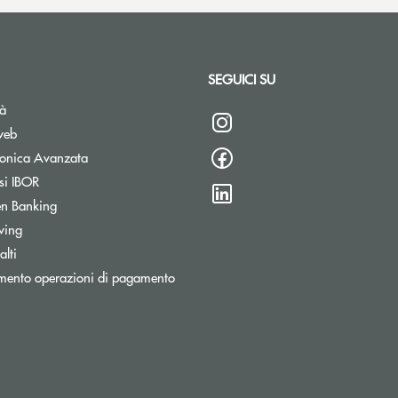
SEGUICI SU
tà
web
tronica Avanzata
si IBOR
n Banking
wing
lti
mento operazioni di pagamento
stra
ronica)