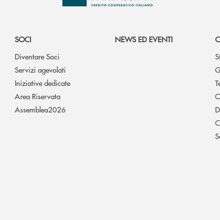
SOCI
NEWS ED EVENTI
C
Diventare Soci
S
Servizi agevolati
G
Iniziative dedicate
T
Area Riservata
O
Assemblea2026
D
C
S