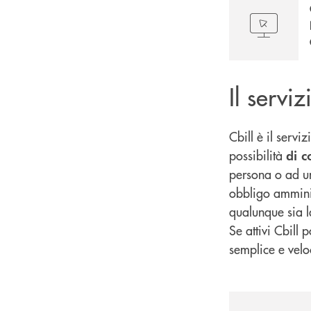
Il servi
Cbill è il serv
possibilità
di c
persona o ad un
obbligo amminist
qualunque sia l
Se attivi Cbill 
semplice e veloce