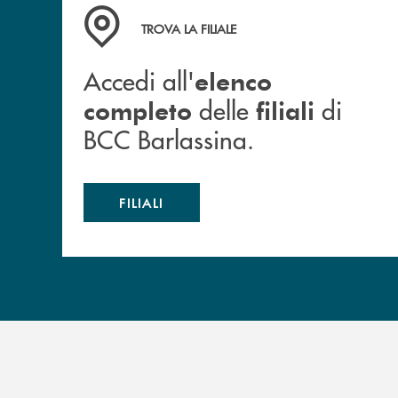
Accedi all' elenco completo delle filiali di BCC
TROVA LA FILIALE
Accedi all'
elenco
delle
di
completo
filiali
BCC Barlassina.
FILIALI