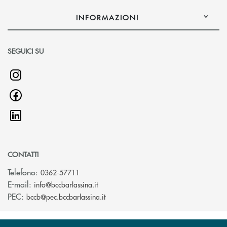
INFORMAZIONI
SEGUICI SU
CONTATTI
Telefono:
0362-57711
(si apre l’app di posta elettronica)
E-mail:
info@bccbarlassina.it
(si apre l’app di posta elettronica)
PEC:
bccb@pec.bccbarlassina.it