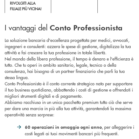
RIVOLGITI ALLA
FILIALE PIÙ VICINA!
I vantaggi del
Conto Professionista
La soluzione bancaria d'eccellenza progettata per medici, avvocati,
ingegneri e consulenti: azzera le spese di gestione, digitalizza la tua
attività e fai crescere la tua professione in totale libertà.
Nel mondo della libera professione, il tempo è denaro e l'efficienza è
tutto. Che tu operi in ambito sanitario, legale, tecnico o della
consulenza, hai bisogno di un partner finanziario che parli la tua
stessa lingua.
Conto Professionista è il conto corrente strategico nato per supportare
il tuo business quotidiano, abbattendo i costi di gestione e offrendoti i
migliori strumenti digitali e di pagamento.
Abbiamo racchiuso in un unico pacchetto premium tutto ciò che serve
per dare una marcia in più alla tua attività, garantendoti la massima
operatività senza sorprese:
, per alleggerire i
60 operazioni in omaggio ogni anno
costi legati ai tuoi movimenti bancari più frequenti.