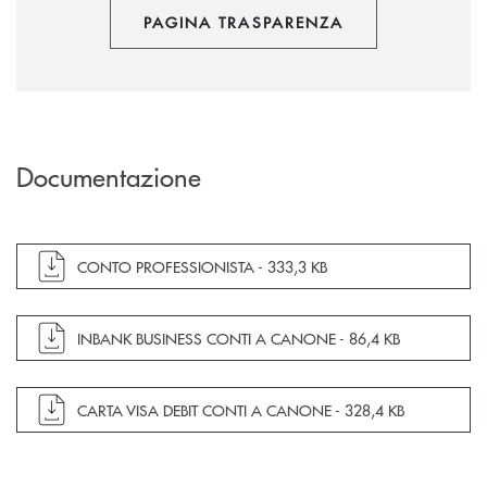
PAGINA TRASPARENZA
Documentazione
apre documento in una nuova finestra
CONTO PROFESSIONISTA -
333,3 KB
apre documento in una nuova finestra
INBANK BUSINESS CONTI A CANONE -
86,4 KB
apre documento in una nuova finestra
CARTA VISA DEBIT CONTI A CANONE -
328,4 KB