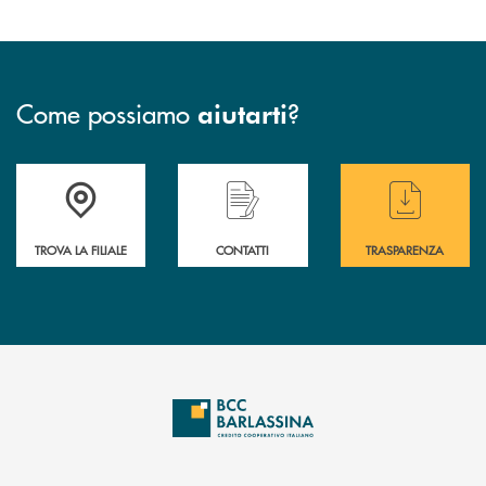
Come possiamo
?
aiutarti
Accedi all' elenco completo delle filiali di BCC Barlassina.
Hai bisogno di assistenza immediata ? Contatt
Hai bisogno di alcuni
TROVA LA FILIALE
CONTATTI
TRASPARENZA