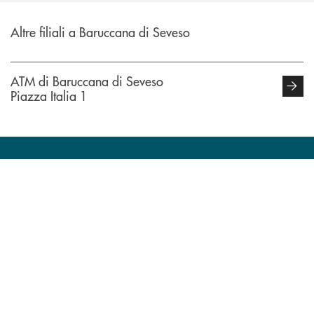
Altre filiali a Baruccana di Seveso
ATM di Baruccana di Seveso
Piazza Italia 1
INBANK
Come possiamo
?
aiutarti
Accedi all' elenco completo delle filiali di BCC Barlassina.
Hai bisogno di assistenza immediata ? Contatt
Hai bisogno di alcuni
TROVA LA FILIALE
CONTATTI
TRASPARENZA