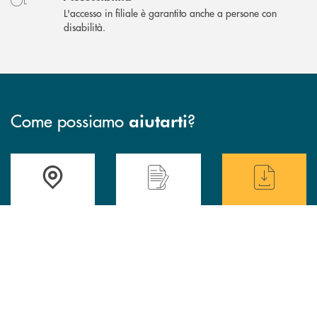
L'accesso in filiale è garantito anche a persone con
disabilità.
Come possiamo
?
aiutarti
Accedi all' elenco completo delle filiali di BCC Barlassina.
Hai bisogno di assistenza immediata ? Contatt
Hai bisogno di alcuni
TROVA LA FILIALE
CONTATTI
TRASPARENZA
INBANK