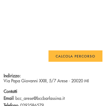
CALCOLA PERCORSO
Indirizzo:
Via Papa Giovanni XXIII, 5/7
Arese
- 20020
MI
Contatti
Email
bcc_arese@bccbarlassina.it
:
Telefono
0293586579
: