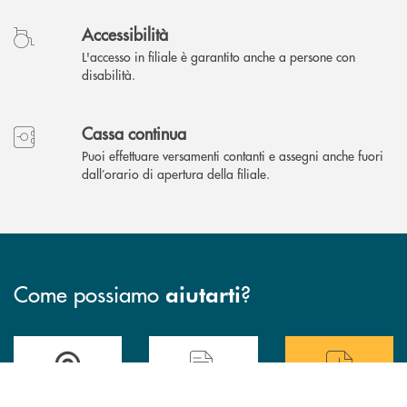
Accessibilità
L'accesso in filiale è garantito anche a persone con
disabilità.
Cassa continua
Puoi effettuare versamenti contanti e assegni anche fuori
dall’orario di apertura della filiale.
Come possiamo
?
aiutarti
Accedi all' elenco completo delle filiali di BCC Barlassina.
Hai bisogno di assistenza immediata ? Contatt
Hai bisogno di alcuni
INBANK