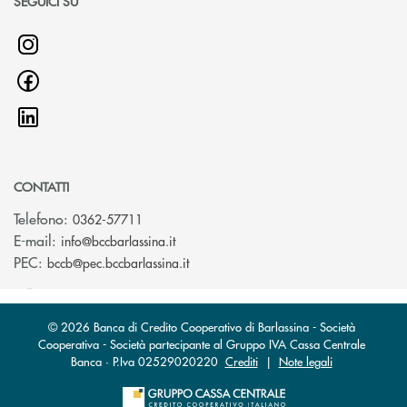
SEGUICI SU
CONTATTI
Telefono:
0362-57711
(si apre l’app di posta elettronica)
E-mail:
info@bccbarlassina.it
(si apre l’app di posta elettronica)
PEC:
bccb@pec.bccbarlassina.it
© 2026 Banca di Credito Cooperativo di Barlassina - Società
Cooperativa - Società partecipante al Gruppo IVA Cassa Centrale
Banca · P.Iva 02529020220
Crediti
|
Note legali